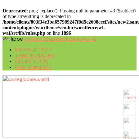
Deprecated
: preg_replace(): Passing null to parameter #3 ($subject)
of type array|string is deprecated in
/home/clients/803f34e3ba657989247f8d5c2698ecef/sites/new2.san
content/plugins/wordfence/vendor/wordfence/wf-
waf/src/lib/rules.php
on line
1896
Philippe
contact@santeglobale.world
NEWSLETTER
TEMOIGNAGES
DONATEURS
PARTENAIRES