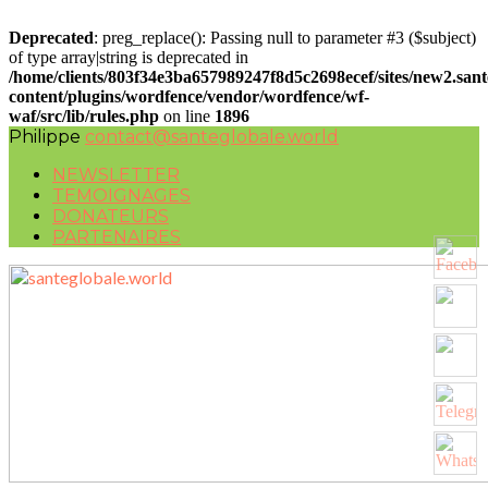
Deprecated
: preg_replace(): Passing null to parameter #3 ($subject)
of type array|string is deprecated in
/home/clients/803f34e3ba657989247f8d5c2698ecef/sites/new2.san
content/plugins/wordfence/vendor/wordfence/wf-
waf/src/lib/rules.php
on line
1896
Philippe
contact@santeglobale.world
NEWSLETTER
TEMOIGNAGES
DONATEURS
PARTENAIRES