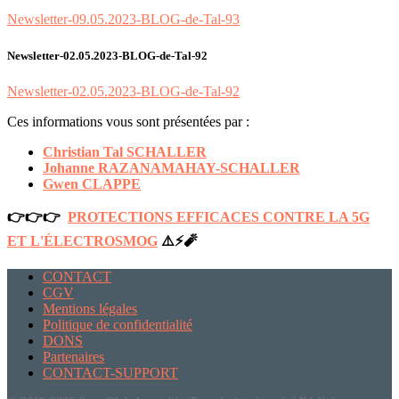
Newsletter-09.05.2023-BLOG-de-Tal-93
Newsletter-02.05.2023-BLOG-de-Tal-92
Newsletter-02.05.2023-BLOG-de-Tal-92
Ces informations vous sont présentées par :
Christian Tal SCHALLER
Johanne RAZANAMAHAY-SCHALLER
Gwen CLAPPE
👉👉👉
PROTECTIONS EFFICACES CONTRE LA 5G
ET L'ÉLECTROSMOG
⚠️⚡️🧨
CONTACT
CGV
Mentions légales
Politique de confidentialité
DONS
Partenaires
CONTACT-SUPPORT