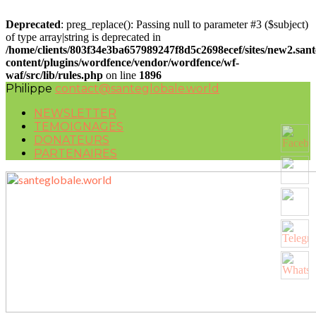
Deprecated
: preg_replace(): Passing null to parameter #3 ($subject)
of type array|string is deprecated in
/home/clients/803f34e3ba657989247f8d5c2698ecef/sites/new2.san
content/plugins/wordfence/vendor/wordfence/wf-
waf/src/lib/rules.php
on line
1896
Philippe
contact@santeglobale.world
NEWSLETTER
TEMOIGNAGES
DONATEURS
PARTENAIRES