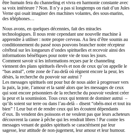
être humain fera du channeling et vivra en harmonie constante avec
sa voix intérieure ? Non. Il n’y a pas si longtemps on riait d’un Jules
Verne qui osait imaginer des machines volantes, des sous-marins,
des téléphones…
Nous avons, en quelques décennies, fait des miracles
technologiques. Il nous reste cependant une nouvelle machine à
apprendre à utiliser : notre propre cerveau. Au lieu d’être soumis au
conditionnement du passé nous pouvons brancher notre récepteur
cérébral sur les longueurs d’ondes spirituelles et recevoir ainsi des
informations bénéfiques pour notre vie de tous les jours.
Comment savoir si les informations reçues par le channeling
viennent des plans spirituels élevés et non de ceux qu’on appelle le
“bas astral”, cette zone de l’au-delà où règnent encore la peur, les
désirs, la recherche du pouvoir sur autrui ?
Les messages spirituels ont pour but de nous aider à progresser vers
la paix, la joie, l’amour et la santé alors que les messages de ceux
qui sont encore prisonniers de la recherche du pouvoir veulent créer
la peur et la soumission. Tous ceux qui tentent de dominer autrui –
qu’ils soient sur terre ou dans l’au-delà – disent “obéis-moi et tout ira
bien” ! Leur but et de rendre ceux qui les écoutent dépendants
d’eux. Ils vendent des poissons et ne veulent pas que leurs acheteurs
découvrent la canne à pêche qui les rendrait libres ! Par contre les
messages venant de guides spirituels se caractérisent par leur
sagesse, leur attitude de non-jugement, leur amour et leur humour.