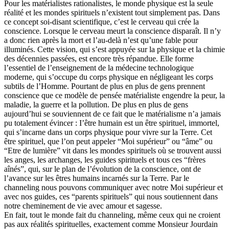
Pour les matérialistes rationalistes, le monde physique est la seule
réalité et les mondes spirituels n’existent tout simplement pas. Dans
ce concept soi-disant scientifique, c’est le cerveau qui crée la
conscience. Lorsque le cerveau meurt la conscience disparaît. Il n’y
a donc rien après la mort et l’au-delà n’est qu’une fable pour
illuminés. Cette vision, qui s’est appuyée sur la physique et la chimie
des décennies passées, est encore très répandue. Elle forme
l’essentiel de l’enseignement de la médecine technologique
moderne, qui s’occupe du corps physique en négligeant les corps
subtils de l’Homme. Pourtant de plus en plus de gens prennent
conscience que ce modèle de pensée matérialiste engendre la peur, la
maladie, la guerre et la pollution. De plus en plus de gens
aujourd’hui se souviennent de ce fait que le matérialisme n’a jamais
pu totalement évincer : I’être humain est un être spirituel, immortel,
qui s’incarne dans un corps physique pour vivre sur la Terre. Cet
être spirituel, que l’on peut appeler “Moi supérieur” ou “âme” ou
“Etre de lumière” vit dans les mondes spirituels où se trouvent aussi
les anges, les archanges, les guides spirituels et tous ces “frères
aînés”, qui, sur le plan de l’évolution de la conscience, ont de
l’avance sur les êtres humains incarnés sur la Terre. Par le
channeling nous pouvons communiquer avec notre Moi supérieur et
avec nos guides, ces “parents spirituels” qui nous soutiennent dans
notre cheminement de vie avec amour et sagesse.
En fait, tout le monde fait du channeling, même ceux qui ne croient
pas aux réalités spirituelles, exactement comme Monsieur Jourdain