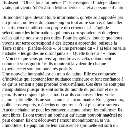
Ils disent : “Obéis-toi à toi-même !” Ils enseignent l’indépendance
vraie, qui vient d’obéir à son Moi supérieur … et à personne d’autre.
Ils montrent que, devant toute information, qu’elle soit apportée par
un journal, un livre, du channeling ou tout autre source, il faut aller
en soi-même et utiliser son propre discernement. Il s’agit de
sélectionner les informations qui nous correspondent et de rejeter
celles qui ne nous sont pas utiles. Pour les guides, tout ce que nous
vivons sur terre correspond à des leçons à apprendre, puisque la
Terre st une « planète-école ». Si une personne dit « J’ai telle ou telle
maladie » les guides ne diront jamais « Quelle horreur ! » mais
« Voici ce que vous pouvez apprendre avec cela, notamment
comment vous guérir ! ». Ils montrent la valeur de chaque
expérience et sont toujours très positifs.
Une nouvelle humanité est en train de naître. Elle est composée
d’individus qui écoutent leur guidance intérieure et font confiance à
ce qu’ils sentent a plus profond d’eux-mêmes. Ces êtres ne sont plus
manipulables puisqu’ils sont sortis du monde du pouvoir et de la
peur. Ils ne craignent plus la mort car ils connaissent leur vraie
nature spirituelle. Ils ne sont soumis à aucun maître. Rois, généraux,
politiciens, experts, médecins ou gourous n’ont plus prise sur eux.
Aucune chaîne ne peut les entraver, aucune prison les enfermer. Ils
sont libres. Ils ont trouvé un bonheur qu’aucun pouvoir matériel ne
peut donner. Ils ont découvert l’amour inconditionnel, la vie
immortelle. Le papillon de leur conscience spirituelle est sorti du