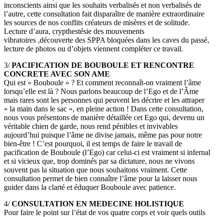
inconscients ainsi que les souhaits verbalisés et non verbalisés de
l’autre, cette consultation fait disparaître de manière extraordinaire
les sources de nos conflits créateurs de misères et de solitude.
Lecture d’aura, crypthestésie des mouvements
vibratoires ,découverte des SPPA bloquées dans les caves du passé,
lecture de photos ou d’objets viennent compléter ce travail.
3/
PACIFICATION DE BOUBOULE ET RENCONTRE
CONCRETE AVEC SON AME
Qui est « Bouboule » ? Et comment reconnaît-on vraiment l’âme
lorsqu’elle est là ? Nous parlons beaucoup de l’Ego et de l’Âme
mais rares sont les personnes qui peuvent les décrire et les attraper
« la main dans le sac », en pleine action ! Dans cette consultation,
nous vous présentons de manière détaillée cet Ego qui, devenu un
véritable chien de garde, nous rend pénibles et invivables
aujourd’hui puisque l’âme ne divise jamais, même pas pour notre
bien-être ! C’est pourquoi, il est temps de faire le travail de
pacification de Bouboule (l’Ego) car celui-ci est vraiment si infernal
et si vicieux que, trop dominés par sa dictature, nous ne vivons
souvent pas la situation que nous souhaitons vraiment. Cette
consultation permet de bien connaître l’âme pour la laisser nous
guider dans la clarté et éduquer Bouboule avec patience.
4/
CONSULTATION EN MEDECINE HOLISTIQUE
Pour faire le point sur l’état de vos quatre corps et voir quels outils