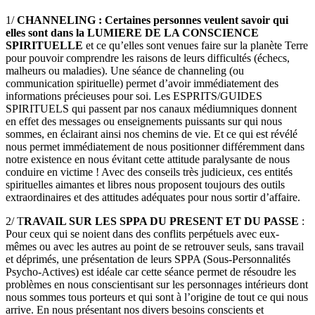
1/
CHANNELING : Certaines personnes veulent savoir qui
elles sont dans la LUMIERE DE LA CONSCIENCE
SPIRITUELLE
et ce qu’elles sont venues faire sur la planète Terre
pour pouvoir comprendre les raisons de leurs difficultés (échecs,
malheurs ou maladies). Une séance de channeling (ou
communication spirituelle) permet d’avoir immédiatement des
informations précieuses pour soi. Les ESPRITS/GUIDES
SPIRITUELS qui passent par nos canaux médiumniques donnent
en effet des messages ou enseignements puissants sur qui nous
sommes, en éclairant ainsi nos chemins de vie. Et ce qui est révélé
nous permet immédiatement de nous positionner différemment dans
notre existence en nous évitant cette attitude paralysante de nous
conduire en victime ! Avec des conseils très judicieux, ces entités
spirituelles aimantes et libres nous proposent toujours des outils
extraordinaires et des attitudes adéquates pour nous sortir d’affaire.
2/ T
RAVAIL SUR LES SPPA DU PRESENT ET DU PASSE
:
Pour ceux qui se noient dans des conflits perpétuels avec eux-
mêmes ou avec les autres au point de se retrouver seuls, sans travail
et déprimés, une présentation de leurs SPPA (Sous-Personnalités
Psycho-Actives) est idéale car cette séance permet de résoudre les
problèmes en nous conscientisant sur les personnages intérieurs dont
nous sommes tous porteurs et qui sont à l’origine de tout ce qui nous
arrive. En nous présentant nos divers besoins conscients et