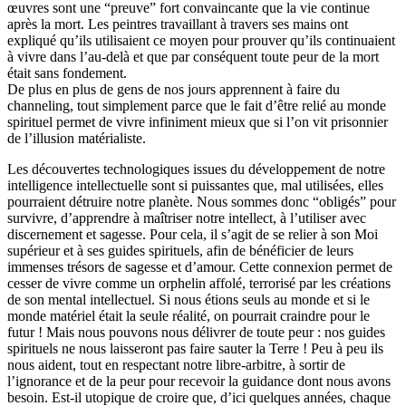
œuvres sont une “preuve” fort convaincante que la vie continue
après la mort. Les peintres travaillant à travers ses mains ont
expliqué qu’ils utilisaient ce moyen pour prouver qu’ils continuaient
à vivre dans l’au-delà et que par conséquent toute peur de la mort
était sans fondement.
De plus en plus de gens de nos jours apprennent à faire du
channeling, tout simplement parce que le fait d’être relié au monde
spirituel permet de vivre infiniment mieux que si l’on vit prisonnier
de l’illusion matérialiste.
Les découvertes technologiques issues du développement de notre
intelligence intellectuelle sont si puissantes que, mal utilisées, elles
pourraient détruire notre planète. Nous sommes donc “obligés” pour
survivre, d’apprendre à maîtriser notre intellect, à l’utiliser avec
discernement et sagesse. Pour cela, il s’agit de se relier à son Moi
supérieur et à ses guides spirituels, afin de bénéficier de leurs
immenses trésors de sagesse et d’amour. Cette connexion permet de
cesser de vivre comme un orphelin affolé, terrorisé par les créations
de son mental intellectuel. Si nous étions seuls au monde et si le
monde matériel était la seule réalité, on pourrait craindre pour le
futur ! Mais nous pouvons nous délivrer de toute peur : nos guides
spirituels ne nous laisseront pas faire sauter la Terre ! Peu à peu ils
nous aident, tout en respectant notre libre-arbitre, à sortir de
l’ignorance et de la peur pour recevoir la guidance dont nous avons
besoin. Est-il utopique de croire que, d’ici quelques années, chaque