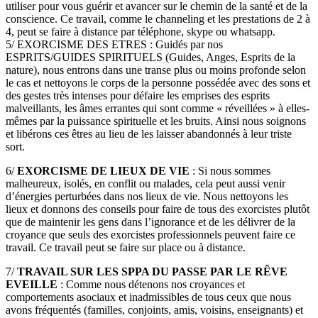
utiliser pour vous guérir et avancer sur le chemin de la santé et de la
conscience. Ce travail, comme le channeling et les prestations de 2 à
4, peut se faire à distance par téléphone, skype ou whatsapp.
5/ EXORCISME DES ETRES : Guidés par nos
ESPRITS/GUIDES SPIRITUELS (Guides, Anges, Esprits de la
nature), nous entrons dans une transe plus ou moins profonde selon
le cas et nettoyons le corps de la personne possédée avec des sons et
des gestes très intenses pour défaire les emprises des esprits
malveillants, les âmes errantes qui sont comme « réveillées » à elles-
mêmes par la puissance spirituelle et les bruits. Ainsi nous soignons
et libérons ces êtres au lieu de les laisser abandonnés à leur triste
sort.
6/
EXORCISME DE LIEUX DE VIE
: Si nous sommes
malheureux, isolés, en conflit ou malades, cela peut aussi venir
d’énergies perturbées dans nos lieux de vie. Nous nettoyons les
lieux et donnons des conseils pour faire de tous des exorcistes plutôt
que de maintenir les gens dans l’ignorance et de les délivrer de la
croyance que seuls des exorcistes professionnels peuvent faire ce
travail. Ce travail peut se faire sur place ou à distance.
7/
TRAVAIL SUR LES SPPA DU PASSE PAR LE RÊVE
EVEILLE
: Comme nous détenons nos croyances et
comportements asociaux et inadmissibles de tous ceux que nous
avons fréquentés (familles, conjoints, amis, voisins, enseignants) et