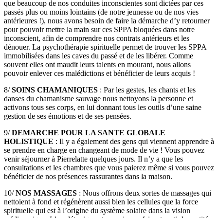
que beaucoup de nos conduites inconscientes sont dictées par ces
passés plus ou moins lointains (de notre jeunesse ou de nos vies
antérieures !), nous avons besoin de faire la démarche d’y retourner
pour pouvoir mettre la main sur ces SPPA bloquées dans notre
inconscient, afin de comprendre nos contrats antérieurs et les
dénouer. La psychothérapie spirituelle permet de trouver les SPPA
immobilisées dans les caves du passé et de les libérer. Comme
souvent elles ont maudit leurs talents en mourant, nous allons
pouvoir enlever ces malédictions et bénéficier de leurs acquis !
8/
SOINS CHAMANIQUES
: Par les gestes, les chants et les
danses du chamanisme sauvage nous nettoyons la personne et
activons tous ses corps, en lui donnant tous les outils d’une saine
gestion de ses émotions et de ses pensées.
9/
DEMARCHE POUR LA SANTE GLOBALE
HOLISTIQUE
: Il y a également des gens qui viennent apprendre à
se prendre en charge en changeant de mode de vie ! Vous pouvez
venir séjourner à Pierrelatte quelques jours. Il n’y a que les
consultations et les chambres que vous paierez même si vous pouvez
bénéficier de nos présences rassurantes dans la maison.
10/
NOS MASSAGES
: Nous offrons deux sortes de massages qui
nettoient à fond et régénèrent aussi bien les cellules que la force
spirituelle qui est à l’origine du système solaire dans la vision