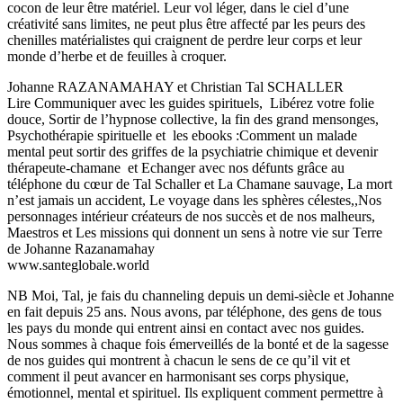
cocon de leur être matériel. Leur vol léger, dans le ciel d’une
créativité sans limites, ne peut plus être affecté par les peurs des
chenilles matérialistes qui craignent de perdre leur corps et leur
monde d’herbe et de feuilles à croquer.
Johanne RAZANAMAHAY et Christian Tal SCHALLER
Lire Communiquer avec les guides spirituels, Libérez votre folie
douce, Sortir de l’hypnose collective, la fin des grand mensonges,
Psychothérapie spirituelle et les ebooks :Comment un malade
mental peut sortir des griffes de la psychiatrie chimique et devenir
thérapeute-chamane et Echanger avec nos défunts grâce au
téléphone du cœur de Tal Schaller et La Chamane sauvage, La mort
n’est jamais un accident, Le voyage dans les sphères célestes,,Nos
personnages intérieur créateurs de nos succès et de nos malheurs,
Maestros et Les missions qui donnent un sens à notre vie sur Terre
de Johanne Razanamahay
www.santeglobale.world
NB Moi, Tal, je fais du channeling depuis un demi-siècle et Johanne
en fait depuis 25 ans. Nous avons, par téléphone, des gens de tous
les pays du monde qui entrent ainsi en contact avec nos guides.
Nous sommes à chaque fois émerveillés de la bonté et de la sagesse
de nos guides qui montrent à chacun le sens de ce qu’il vit et
comment il peut avancer en harmonisant ses corps physique,
émotionnel, mental et spirituel. Ils expliquent comment permettre à