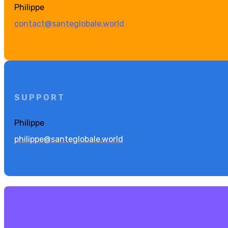
Philippe
contact@santeglobale.world
SUPPORT
Philippe
philippe@santeglobale.world