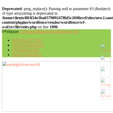
Deprecated
: preg_replace(): Passing null to parameter #3 ($subject)
of type array|string is deprecated in
/home/clients/803f34e3ba657989247f8d5c2698ecef/sites/new2.san
content/plugins/wordfence/vendor/wordfence/wf-
waf/src/lib/rules.php
on line
1896
Philippe
contact@santeglobale.world
NEWSLETTER
TEMOIGNAGES
DONATEURS
PARTENAIRES