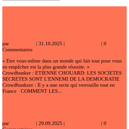
Maladie inventées – comment l’industrie
transforme nos émotions en profits –
BLOG 167
par
adminwww
|
31.10.2025
|
BLOG DE TAL
| 0
Commentaires
« Etre vous-même dans un monde qui fait tout pour vous
en empêcher est la plus grande réussite. »
Crowdbunker : ETIENNE CHOUARD: LES SOCIETES
SECRETES SONT L'ENNEMI DE LA DEMOCRATIE
Crowdbunkzer : Il y a une secte qui verrouille tout en
France COMMENT LES...
Lire plus
Le scandale des tests PCR – BLOG 166
par
adminwww
|
29.09.2025
|
BLOG DE TAL
| 0