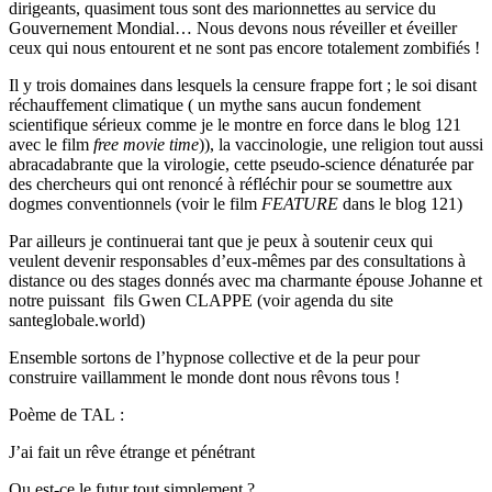
dirigeants, quasiment tous sont des marionnettes au service du
Gouvernement Mondial… Nous devons nous réveiller et éveiller
ceux qui nous entourent et ne sont pas encore totalement zombifiés !
Il y trois domaines dans lesquels la censure frappe fort ; le soi disant
réchauffement climatique ( un mythe sans aucun fondement
scientifique sérieux comme je le montre en force dans le blog 121
avec le film
free movie time
)), la vaccinologie, une religion tout aussi
abracadabrante que la virologie, cette pseudo-science dénaturée par
des chercheurs qui ont renoncé à réfléchir pour se soumettre aux
dogmes conventionnels (voir le film
FEATURE
dans le blog 121)
Par ailleurs je continuerai tant que je peux à soutenir ceux qui
veulent devenir responsables d’eux-mêmes par des consultations à
distance ou des stages donnés avec ma charmante épouse Johanne et
notre puissant fils Gwen CLAPPE (voir agenda du site
santeglobale.world)
Ensemble sortons de l’hypnose collective et de la peur pour
construire vaillamment le monde dont nous rêvons tous !
Poème de TAL :
J’ai fait un rêve étrange et pénétrant
Ou est-ce le futur tout simplement ?