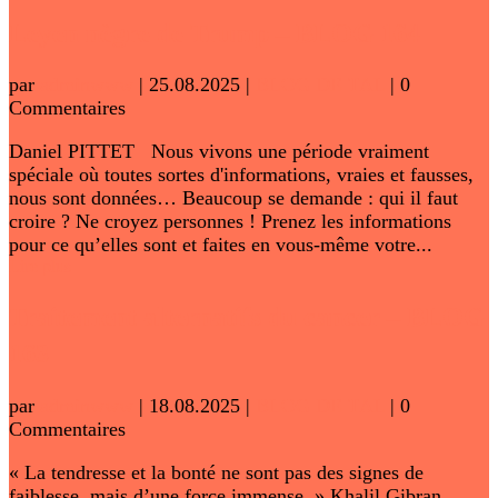
Leyen nègre de Trump – BLOG 164
par
adminwww
|
25.08.2025
|
BLOG DE TAL
| 0
Commentaires
Daniel PITTET Nous vivons une période vraiment
spéciale où toutes sortes d'informations, vraies et fausses,
nous sont données… Beaucoup se demande : qui il faut
croire ? Ne croyez personnes ! Prenez les informations
pour ce qu’elles sont et faites en vous-même votre...
Lire plus
Traitement alternatifs du cancer – BLOG
163
par
adminwww
|
18.08.2025
|
BLOG DE TAL
| 0
Commentaires
« La tendresse et la bonté ne sont pas des signes de
faiblesse, mais d’une force immense. » Khalil Gibran