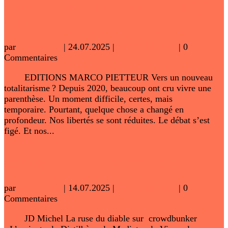
Vers un nouveau totalitarisme – BLOG
161
par
adminwww
|
24.07.2025
|
BLOG DE TAL
| 0
Commentaires
EDITIONS MARCO PIETTEUR Vers un nouveau
totalitarisme ? Depuis 2020, beaucoup ont cru vivre une
parenthèse. Un moment difficile, certes, mais
temporaire. Pourtant, quelque chose a changé en
profondeur. Nos libertés se sont réduites. Le débat s’est
figé. Et nos...
Lire plus
Génocide planifié – BLOG 160
par
adminwww
|
14.07.2025
|
BLOG DE TAL
| 0
Commentaires
JD Michel La ruse du diable sur crowdbunker