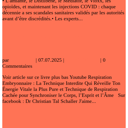
• L’amiante, le Distilbène, le Mediator, le Vioxx, les
opioïdes, et maintenant les injections COVID : chaque
décennie a ses scandales sanitaires validés par les autorités
avant d’être discrédités.• Les experts...
Lire plus
Meurtre de masse en Australie – BLOG
159
par
adminwww
|
07.07.2025
|
BLOG DE TAL
| 0
Commentaires
Voir article sur ce livre plus bas Youtube Respiration
Embryonnaire : La Technique Interdite Qui Réveille Ton
Énergie Vitale la Plus Pure et Technique de Respiration
Cachée pour Synchroniser le Corps, l’Esprit et l’Âme Sur
facebook : Dr Christian Tal Schaller J'aime...
Lire plus
L’heure du réveil – BLOG 158