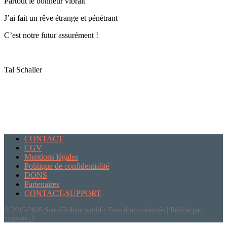
Partout le bonheur vibrait
J’ai fait un rêve étrange et pénétrant
C’est notre futur assurément !
Tal Schaller
CONTACT
CGV
Mentions légales
Politique de confidentialité
DONS
Partenaires
CONTACT-SUPPORT
© 2019-2026 SanteGlobale.world - Tous droits réservés
|
Réalisé par:
macwin.ch