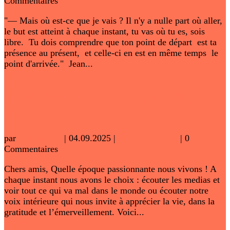
Commentaires
"— Mais où est-ce que je vais ? Il n'y a nulle part où aller,
le but est atteint à chaque instant, tu vas où tu es, sois
libre. Tu dois comprendre que ton point de départ est ta
présence au présent, et celle-ci en est en même temps le
point d'arrivée." Jean...
Lire plus
Soros, Gate, la fin d’un règne – BLOG
165
par
adminwww
|
04.09.2025
|
BLOG DE TAL
| 0
Commentaires
Chers amis, Quelle époque passionnante nous vivons ! A
chaque instant nous avons le choix : écouter les medias et
voir tout ce qui va mal dans le monde ou écouter notre
voix intérieure qui nous invite à apprécier la vie, dans la
gratitude et l’émerveillement. Voici...
Lire plus