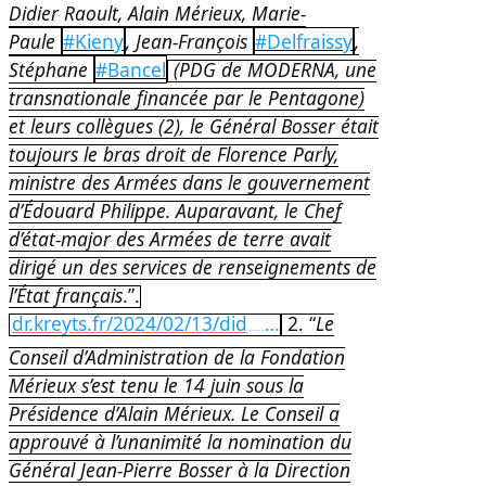
Didier Raoult, Alain Mérieux, Marie-
Paule
#Kieny
, Jean-François
#Delfraissy
,
Stéphane
#Bancel
(PDG de MODERNA, une
transnationale financée par le Pentagone)
et leurs collègues (2), le Général Bosser était
toujours le bras droit de Florence Parly,
ministre des Armées dans le gouvernement
d’Édouard Philippe. Auparavant, le Chef
d’état-major des Armées de terre avait
dirigé un des services de renseignements de
l’État français
.”.
dr.kreyts.fr/2024/02/13/did
…
2. “
Le
https://
ier-raoult-les-femmes-enceintes-devraient-se-faire-vacciner-avant-detre-enceintes/
Conseil d’Administration de la Fondation
Mérieux s’est tenu le 14 juin sous la
Présidence d’Alain Mérieux. Le Conseil a
approuvé à l’unanimité la nomination du
Général Jean-Pierre Bosser à la Direction