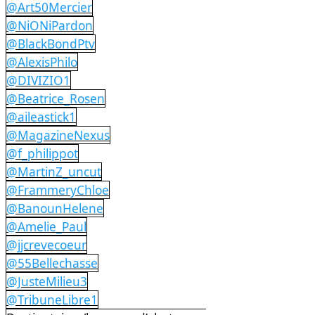
@Art50Mercier
@NiONiPardon
@BlackBondPtv
@AlexisPhilo
@DIVIZIO1
@Beatrice_Rosen
@aileastick1
@MagazineNexus
@f_philippot
@MartinZ_uncut
@FrammeryChloe
@BanounHelene
@Amelie_Paul
@jjcrevecoeur
@55Bellechasse
@JusteMilieu3
@TribuneLibre1