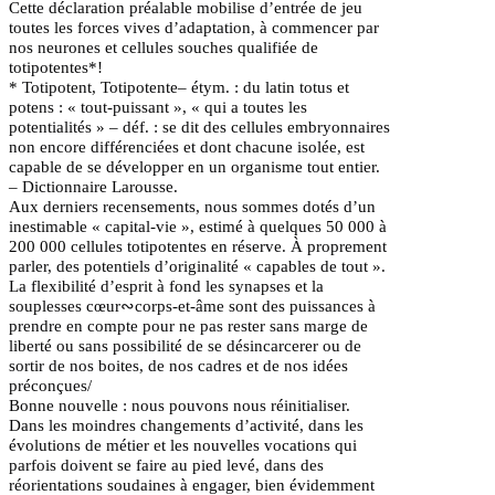
Cette déclaration préalable mobilise d’entrée de jeu
toutes les forces vives d’adaptation, à commencer par
nos neurones et cellules souches qualifiée de
totipotentes*!
* Totipotent, Totipotente– étym. : du latin totus et
potens : « tout-puissant », « qui a toutes les
potentialités » – déf. : se dit des cellules embryonnaires
non encore différenciées et dont chacune isolée, est
capable de se développer en un organisme tout entier.
– Dictionnaire Larousse.
Aux derniers recensements, nous sommes dotés d’un
inestimable « capital-vie », estimé à quelques 50 000 à
200 000 cellules totipotentes en réserve. À proprement
parler, des potentiels d’originalité « capables de tout ».
La flexibilité d’esprit à fond les synapses et la
souplesses cœur
∾
corps-et-âme sont des puissances à
prendre en compte pour ne pas rester sans marge de
liberté ou sans possibilité de se désincarcerer ou de
sortir de nos boites, de nos cadres et de nos idées
préconçues/
Bonne nouvelle : nous pouvons nous réinitialiser.
Dans les moindres changements d’activité, dans les
évolutions de métier et les nouvelles vocations qui
parfois doivent se faire au pied levé, dans des
réorientations soudaines à engager, bien évidemment