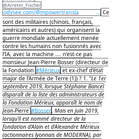
@Arreter_Fischer
odysee.com/@mpowertransla
…
Ce
https://
tions:e/NEUROMODULATION-LA-STRAT%C3%89GIE-DE-LA-CLEPTOCORPORATOCRATIE:b
sont des militaires (chinois, français,
américains et autres) qui organisent la
guerre mondiale actuellement menée
contre les humains non fusionnés avec
l’IA, avec la machine …. n’est-ce pas
monsieur Jean-Pierre Bosser (directeur de
la Fondation
#Mérieux
et ex-chef d’état
major de l’Armée de Terre (1)) ? 1. “
Le 1er
septembre 2019, lorsque Stéphane Bancel
disparaît de la liste des administrateurs de
la Fondation Mérieux, apparaît le nom de
Jean-Pierre
#Bosser
. Mais en juin 2019,
lorsqu’il est nommé directeur de la
fondation d’Alain et d’Alexandre Mérieux
(actionnaires lyonnais de MODERNA), par