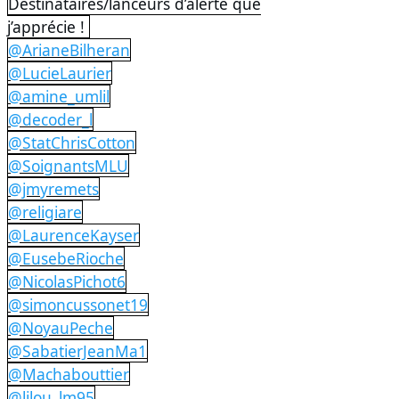
Destinataires/lanceurs d’alerte que
j’apprécie !
@ArianeBilheran
@LucieLaurier
@amine_umlil
@decoder_l
@StatChrisCotton
@SoignantsMLU
@jmyremets
@religiare
@LaurenceKayser
@EusebeRioche
@NicolasPichot6
@simoncussonet19
@NoyauPeche
@SabatierJeanMa1
@Machabouttier
@lilou_lm95