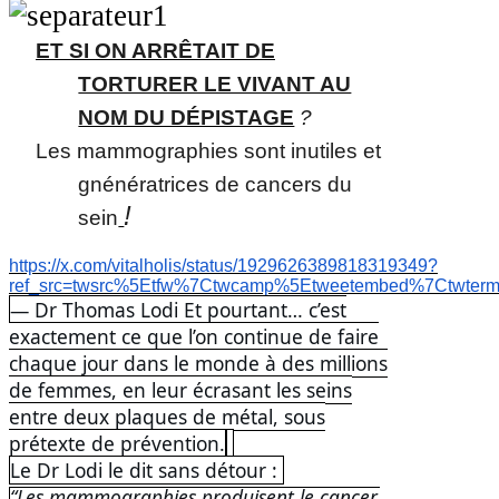
ET SI ON ARRÊTAIT DE
TORTURER LE VIVANT AU
NOM DU DÉPISTAGE
?
Les mammographies sont inutiles et
gnénératrices de cancers du
!
sein
https://x.com/vitalholis/status/1929626389818319349?
ref_src=twsrc%5Etfw%7Ctwcamp%5Etweetembed%7Ctwt
— Dr Thomas Lodi Et pourtant… c’est
exactement ce que l’on continue de faire
chaque jour dans le monde à des millions
de femmes, en leur écrasant les seins
entre deux plaques de métal, sous
prétexte de prévention.
Le Dr Lodi le dit sans détour :
“Les mammographies produisent le cancer.