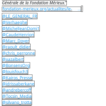
Générale de la Fondation Mérieux.
”
fondation-merieux.org/actualites/le-
…
https://
general-jean-pierre-bosser-nomme-directeur-general-de-la-fondation-merieux/
@LE_GENERAL_FR
@Verhaeghe
@MichelJeanDomi1
@CaudeHenrion
@Marc_Doyer
@raoult_didier
@chris_perronne
@xazalbert
@BonsensOrg
@louisfouch3
@Kairos_Presse
@idrissaberkane
@andrebercoff
@Tocsin_Media
@silvano_trotta