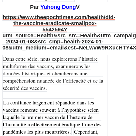
Par
Yuhong Dong
V
https://www.theepochtimes.com/health/did-
the-vaccine-eradicate-smallpox-
5542594?
utm_source=Health&src_src=Health&utm_campaig
2024-01-08&src_cmp=health-2024-01-
08&utm_medium=email&est=NeLwvW9RXucHTY4
Dans cette série, nous explorerons l’histoire
multiforme des vaccins, examinerons les
données historiques et chercherons une
compréhension nuancée de l’efficacité et de la
sécurité des vaccins.
La confiance largement répandue dans les
vaccins remonte souvent à l’hypothèse selon
laquelle le premier vaccin de l’histoire de
l’humanité a effectivement éradiqué l’une des
pandémies les plus meurtrières.
Cependant,