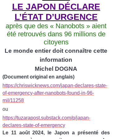
LE JAPON DÉCLARE
L’ÉTAT D’URGENCE
après que des «
Nanobots
» aient
été retrouvés dans 96
millions de
citoyens
Le monde entier doit connaître cette
information
Michel DOGNA
(Document original en anglais)
https://chriswicknews.com/japan-declares-state-
of-emergency-after-nanobots-found-in-96-
mil/11258
ou
https://tuzarapost.substack.com/p/japan-
declares-state-of-emergency
Le 11 août 2024, le Japon a présenté des