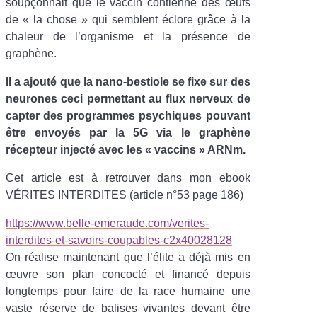
soupçonnait que le vaccin contienne des œufs
de «
la chose
» qui semblent éclore grâce à la
chaleur de l’organisme et la présence de
graphène.
Il a ajouté que la nano-bestiole se fixe sur des
neurones ceci permettant au flux nerveux de
capter des programmes psychiques pouvant
être envoyés par la 5G via le graphène
récepteur injecté avec les «
vaccins
» ARNm.
Cet article est à retrouver dans mon ebook
VÉRITES INTERDITES (article n°53 page 186)
https://www.belle-emeraude.com/verites-
interdites-et-savoirs-coupables-c2x40028128
On réalise maintenant que l’élite a déjà mis en
œuvre son plan concocté et financé depuis
longtemps pour faire de la race humaine une
vaste réserve de balises vivantes devant être