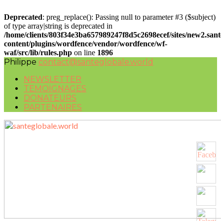
Deprecated
: preg_replace(): Passing null to parameter #3 ($subject)
of type array|string is deprecated in
/home/clients/803f34e3ba657989247f8d5c2698ecef/sites/new2.san
content/plugins/wordfence/vendor/wordfence/wf-
waf/src/lib/rules.php
on line
1896
Philippe
contact@santeglobale.world
NEWSLETTER
TEMOIGNAGES
DONATEURS
PARTENAIRES