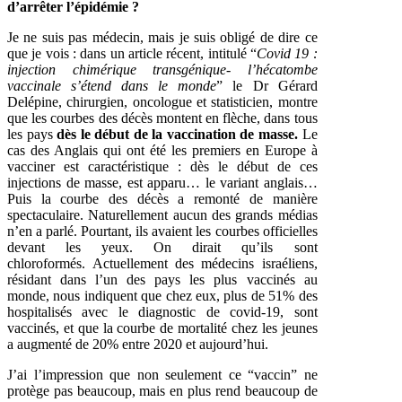
d’arrêter l’épidémie ?
Je ne suis pas médecin, mais je suis obligé de dire ce
que je vois : dans un article récent, intitulé “
Covid 19 :
injection chimérique transgénique- l’hécatombe
vaccinale s’étend dans le monde
” le Dr Gérard
Delépine, chirurgien, oncologue et statisticien, montre
que les courbes des décès montent en flèche, dans tous
les pays
dès le début de la vaccination de masse.
Le
cas des Anglais qui ont été les premiers en Europe à
vacciner est caractéristique : dès le début de ces
injections de masse, est apparu… le variant anglais…
Puis la courbe des décès a remonté de manière
spectaculaire. Naturellement aucun des grands médias
n’en a parlé. Pourtant, ils avaient les courbes officielles
devant les yeux. On dirait qu’ils sont
chloroformés. Actuellement des médecins israéliens,
résidant dans l’un des pays les plus vaccinés au
monde, nous indiquent que chez eux, plus de 51% des
hospitalisés avec le diagnostic de covid-19, sont
vaccinés, et que la courbe de mortalité chez les jeunes
a augmenté de 20% entre 2020 et aujourd’hui.
J’ai l’impression que non seulement ce “vaccin” ne
protège pas beaucoup, mais en plus rend beaucoup de