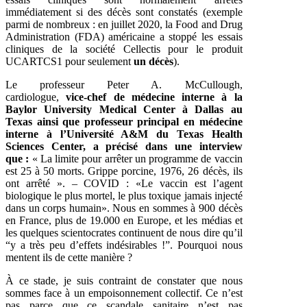
immédiatement si des décès sont constatés (exemple
parmi de nombreux : en juillet 2020, la Food and Drug
Administration (FDA) américaine a stoppé les essais
cliniques de la société Cellectis pour le produit
UCARTCS1 pour seulement
un décès
).
Le professeur Peter A. McCullough,
cardiologue,
vice-chef de médecine interne à la
Baylor University Medical Center à Dallas au
Texas ainsi que professeur principal en médecine
interne à l’Université A&M du Texas Health
Sciences Center, a précisé dans une interview
que :
« La limite pour arrêter un programme de vaccin
est 25 à 50 morts. Grippe porcine, 1976, 26 décès, ils
ont arrêté ». – COVID : «Le vaccin est l’agent
biologique le plus mortel, le plus toxique jamais injecté
dans un corps humain». Nous en sommes à 900 décès
en France, plus de 19.000 en Europe, et les médias et
les quelques scientocrates continuent de nous dire qu’il
“y a très peu d’effets indésirables !”. Pourquoi nous
mentent ils de cette manière ?
À ce stade, je suis contraint de constater que nous
sommes face à un empoisonnement collectif. Ce n’est
pas parce que ce scandale sanitaire n’est pas