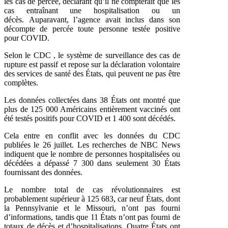
les cas de percée, déclarant qu’il ne compterait que les
cas entraînant une hospitalisation ou un
décès. Auparavant, l’agence avait inclus dans son
décompte de percée toute personne testée positive
pour COVID.
Selon le
CDC
, le système de surveillance des cas de
rupture est passif et repose sur la déclaration volontaire
des services de santé des États, qui peuvent ne pas être
complètes.
Les données collectées dans 38 États ont montré que
plus de 125 000 Américains entièrement vaccinés ont
été testés positifs pour COVID et 1 400 sont décédés.
Cela entre en conflit avec les données du CDC
publiées le 26 juillet. Les recherches de NBC News
indiquent que le nombre de personnes hospitalisées ou
décédées a dépassé 7 300 dans seulement 30 États
fournissant des données.
Le nombre total de cas révolutionnaires est
probablement supérieur à 125 683, car neuf États, dont
la Pennsylvanie et le Missouri, n’ont pas fourni
d’informations, tandis que 11 États n’ont pas fourni de
totaux de décès et d’hospitalisations. Quatre États ont