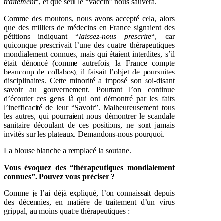
traitement
“, et que seul le “vaccin” nous sauvera.
Comme des moutons, nous avons accepté cela, alors
que des milliers de médecins en France signaient des
pétitions indiquant “
laissez-nous prescrire
“, car
quiconque prescrivait l’une des quatre thérapeutiques
mondialement connues, mais qui étaient interdites, s’il
était dénoncé (comme autrefois, la France compte
beaucoup de collabos), il faisait l’objet de poursuites
disciplinaires. Cette minorité a imposé son soi-disant
savoir au gouvernement. Pourtant l’on continue
d’écouter ces gens là qui ont démontré par les faits
l’inefficacité de leur “Savoir”. Malheureusement tous
les autres, qui pourraient nous démontrer le scandale
sanitaire découlant de ces positions, ne sont jamais
invités sur les plateaux. Demandons-nous pourquoi.
La blouse blanche a remplacé la soutane.
Vous évoquez des “thérapeutiques mondialement
connues”. Pouvez vous préciser ?
Comme je l’ai déjà expliqué, l’on connaissait depuis
des décennies, en matière de traitement d’un virus
grippal, au moins quatre thérapeutiques :