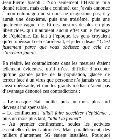
Jean-Pierre Joseph : Non seulement l’Histoire m’a
donné raison, mais cela a continué, car j’avais annoncé
à mon entourage que si nous ne réagissions pas, il y
aurait une deuxième, puis une troisième, puis une
quatrième vague, etc. Et des mesures de plus en plus
liberticides, qui n’auraient aucun effet sur le freinage
de l’épidémie. En fait à l’époque, les gens croyaient
qu’en obéissant cela s’arrêterait, et je leur disais
“C’est
justement parce que vous obéissez que cela ne
s’arrêtera jamais
…”
En réalité, les contradictions dans les mesures étaient
tellement évidentes, qu’il m’est difficile d’accepter
qu’une grande partie de la population, glacée de
terreur face à un virus que personne n’a jamais vu, soit
aussi obéissante, et que les grands médias n’aient pas
d’avantage dénoncé ces contradictions :
– Le masque était inutile, puis un mois plus tard
devenait indispensable,
– Le confinement “
allait faire accélérer l’épidémie
“,
puis un mois plus tard, “
allait la freiner
“
– Au premier confinement, seules les activités
essentielles étaient autorisées. Mais parallèlement, des
milliers d’antennes 5G étaient installées. Pourquoi