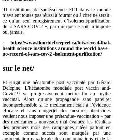
91 institutions de santé/science FOI dans le monde
n’avaient toutes pas réussi à fournir ou à citer ne serait-
ce qu’un seul enregistrement d’isolement/purification
du « SARS-COV-2 », par qui que ce soit, n’importe
où, jamais.
:
https://www.fluoridefreepeel.ca/fois-reveal-that-
health-science-institutions-around-the-world-have-
no-record-of-sars-cov-2 -isolement-purification/
sur le net/
Et surgit une hécatombe post vaccinale par Gérard
Delépine. L’hécatombe mondiale post vaccin anti-
Covid19 va progressivement mettre fin au mythe
vaccinal. Alors qu’une propagande sans pareil(et
incompréhensible si le médicament était à l’évidence
efficace et sans danger)et des mesures liberticides
veulent nous imposer une prétendue«vaccination » par
des médicaments nouveaux mal évalués, les résultats
des premiers mois des campagnes citées partout en
exemple comme succès sont marqués par une
augmentation paradoxale des contaminations et de la