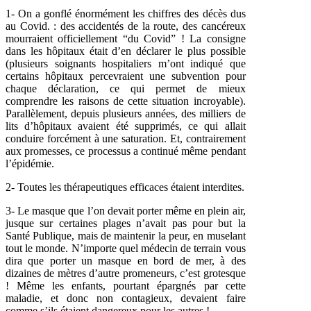
1- On a gonflé énormément les chiffres des décès dus
au Covid. : des accidentés de la route, des cancéreux
mourraient officiellement “du Covid” ! La consigne
dans les hôpitaux était d’en déclarer le plus possible
(plusieurs soignants hospitaliers m’ont indiqué que
certains hôpitaux percevraient une subvention pour
chaque déclaration, ce qui permet de mieux
comprendre les raisons de cette situation incroyable).
Parallèlement, depuis plusieurs années, des milliers de
lits d’hôpitaux avaient été supprimés, ce qui allait
conduire forcément à une saturation. Et, contrairement
aux promesses, ce processus a continué même pendant
l’épidémie.
2- Toutes les thérapeutiques efficaces étaient interdites.
3- Le masque que l’on devait porter même en plein air,
jusque sur certaines plages n’avait pas pour but la
Santé Publique, mais de maintenir la peur, en muselant
tout le monde. N’importe quel médecin de terrain vous
dira que porter un masque en bord de mer, à des
dizaines de mètres d’autre promeneurs, c’est grotesque
! Même les enfants, pourtant épargnés par cette
maladie, et donc non contagieux, devaient faire
comme s’ils étaient dangereux pour les autres !