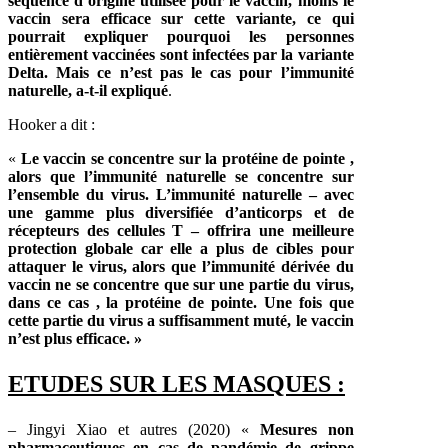
séquence d’origine utilisée pour le vaccin, moins le
vaccin sera efficace sur cette variante, ce qui
pourrait expliquer pourquoi les personnes
entièrement vaccinées sont infectées par la variante
Delta. Mais ce n’est pas le cas pour l’immunité
naturelle, a-t-il expliqué
.
Hooker a dit :
«
Le vaccin se concentre sur la
protéine de pointe
,
alors que l’immunité naturelle se concentre sur
l’ensemble du virus. L’immunité naturelle – avec
une gamme plus diversifiée d’anticorps et de
récepteurs des cellules T – offrira une meilleure
protection globale car elle a plus de cibles pour
attaquer le virus, alors que l’immunité dérivée du
vaccin ne se concentre que sur une partie du virus,
dans ce cas , la protéine de pointe. Une fois que
cette partie du virus a suffisamment muté, le vaccin
n’est plus efficace. »
ETUDES SUR LES MASQUES :
– Jingyi Xiao et autres (2020) «
Mesures non
pharmaceutiques en cas de pandémie de grippe