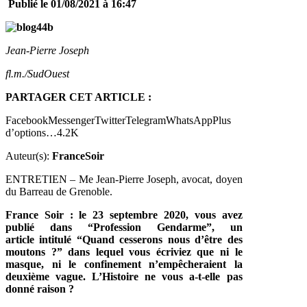
Publié le 01/08/2021 à 16:47
Jean-Pierre Joseph
fl.m./SudOuest
PARTAGER CET ARTICLE :
FacebookMessengerTwitterTelegramWhatsAppPlus
d’options…4.2K
Auteur(s):
FranceSoir
ENTRETIEN – Me Jean-Pierre Joseph, avocat, doyen
du Barreau de Grenoble.
France Soir : le 23 septembre 2020, vous avez
publié dans “Profession Gendarme”,
un
article
intitulé “Quand cesserons nous d’être des
moutons ?” dans lequel vous écriviez que ni le
masque, ni le confinement n’empêcheraient la
deuxième vague. L’Histoire ne vous a-t-elle pas
donné raison ?