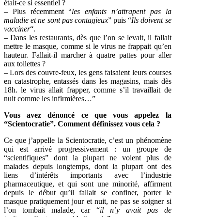
était-ce si essentiel ?
– Plus récemment “
les enfants n’attrapent pas la
maladie et ne sont pas contagieux
” puis “
Ils doivent se
vacciner
“.
– Dans les restaurants, dès que l’on se levait, il fallait
mettre le masque, comme si le virus ne frappait qu’en
hauteur. Fallait-il marcher à quatre pattes pour aller
aux toilettes ?
– Lors des couvre-feux, les gens faisaient leurs courses
en catastrophe, entassés dans les magasins, mais dès
18h. le virus allait frapper, comme s’il travaillait de
nuit comme les infirmières…”
Vous avez dénoncé ce que vous appelez la
“Scientocratie”. Comment définissez vous cela ?
Ce que j’appelle la Scientocratie, c’est un phénomène
qui est arrivé progressivement : un groupe de
“scientifiques” dont la plupart ne voient plus de
malades depuis longtemps, dont la plupart ont des
liens d’intérêts importants avec l’industrie
pharmaceutique, et qui sont une minorité, affirment
depuis le début qu’il fallait se confiner, porter le
masque pratiquement jour et nuit, ne pas se soigner si
l’on tombait malade, car “
il n’y avait pas de