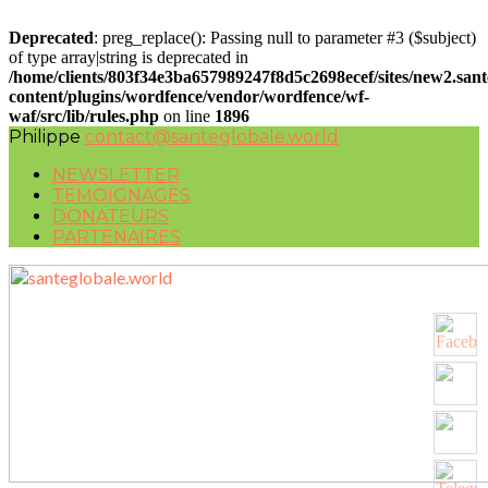
Deprecated
: preg_replace(): Passing null to parameter #3 ($subject)
of type array|string is deprecated in
/home/clients/803f34e3ba657989247f8d5c2698ecef/sites/new2.san
content/plugins/wordfence/vendor/wordfence/wf-
waf/src/lib/rules.php
on line
1896
Philippe
contact@santeglobale.world
NEWSLETTER
TEMOIGNAGES
DONATEURS
PARTENAIRES