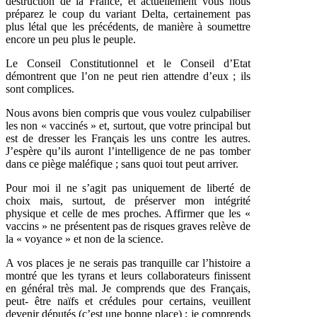
destruction de la France, et actuellement vous nous
préparez le coup du variant Delta, certainement pas
plus létal que les précédents, de manière à soumettre
encore un peu plus le peuple.
Le Conseil Constitutionnel et le Conseil d’Etat
démontrent que l’on ne peut rien attendre d’eux ; ils
sont complices.
Nous avons bien compris que vous voulez culpabiliser
les non « vaccinés » et, surtout, que votre principal but
est de dresser les Français les uns contre les autres.
J’espère qu’ils auront l’intelligence de ne pas tomber
dans ce piège maléfique ; sans quoi tout peut arriver.
Pour moi il ne s’agit pas uniquement de liberté de
choix mais, surtout, de préserver mon intégrité
physique et celle de mes proches. Affirmer que les «
vaccins » ne présentent pas de risques graves relève de
la « voyance » et non de la science.
A vos places je ne serais pas tranquille car l’histoire a
montré que les tyrans et leurs collaborateurs finissent
en général très mal. Je comprends que des Français,
peut- être naïfs et crédules pour certains, veuillent
devenir députés (c’est une bonne place) ; je comprends