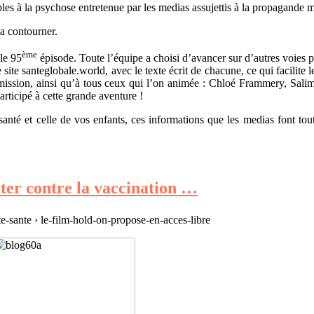
sibles à la psychose entretenue par les medias assujettis à la propagande 
la contourner.
ème
le 95
épisode. Toute l’équipe a choisi d’avancer sur d’autres voies p
site santeglobale.world, avec le texte écrit de chacune, ce qui facilite le
e émission, ainsi qu’à tous ceux qui l’on animée : Chloé Frammery, Sal
rticipé à cette grande aventure !
anté et celle de vos enfants, ces informations que les medias font to
ter contre la vaccination …
te-sante › le-film-hold-on-propose-en-acces-libre