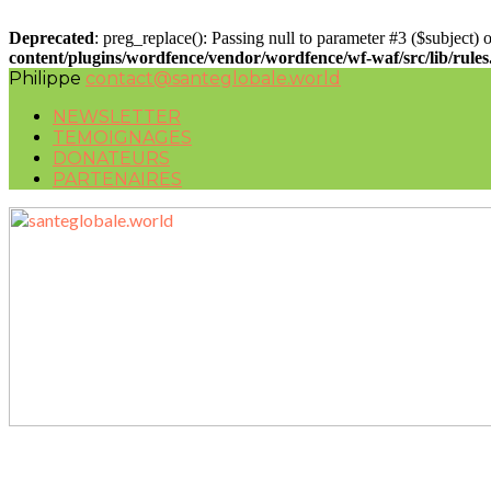
Deprecated
: preg_replace(): Passing null to parameter #3 ($subject) o
content/plugins/wordfence/vendor/wordfence/wf-waf/src/lib/rule
Philippe
contact@santeglobale.world
NEWSLETTER
TEMOIGNAGES
DONATEURS
PARTENAIRES