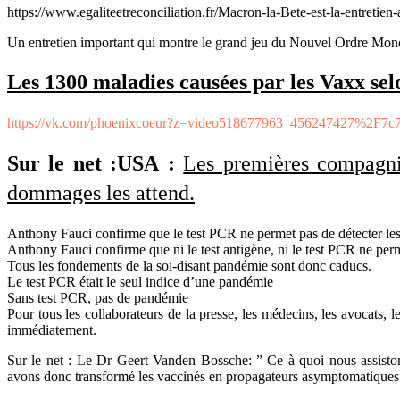
https://www.egaliteetreconciliation.fr/Macron-la-Bete-est-la-entretien
Un entretien important qui montre le grand jeu du Nouvel Ordre Mond
Les 1300 maladies causées par les Vaxx selo
https://vk.com/phoenixcoeur?z=video518677963_456247427%2F7
Sur le net :USA :
Les premières compagni
dommages les attend.
Anthony Fauci confirme que le test PCR ne permet pas de détecter les 
Anthony Fauci confirme que ni le test antigène, ni le test PCR ne perm
Tous les fondements de la soi-disant pandémie sont donc caducs.
Le test PCR était le seul indice d’une pandémie
Sans test PCR, pas de pandémie
Pour tous les collaborateurs de la presse, les médecins, les avocats, l
immédiatement.
Sur le net : Le Dr Geert Vanden Bossche: ” Ce à quoi nous assisto
avons donc transformé les vaccinés en propagateurs asymptomatiques