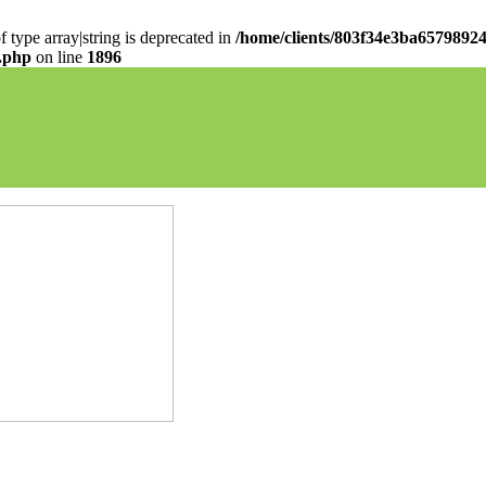
f type array|string is deprecated in
/home/clients/803f34e3ba65798924
s.php
on line
1896