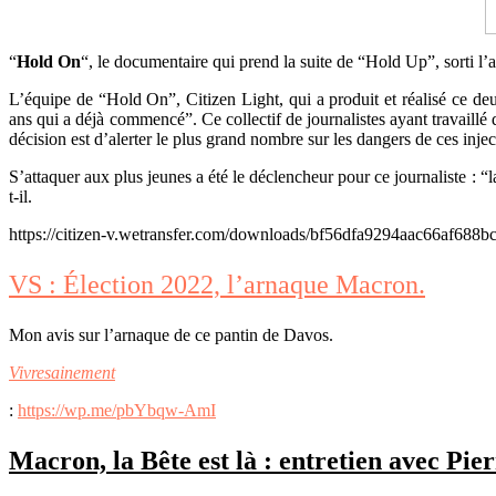
“
Hold On
“, le documentaire qui prend la suite de “Hold Up”, sorti l’a
L’équipe de “Hold On”, Citizen Light, qui a produit et réalisé ce de
ans qui a déjà commencé”. Ce collectif de journalistes ayant travaillé d
décision est d’alerter le plus grand nombre sur les dangers de ces inje
S’attaquer aux plus jeunes a été le déclencheur pour ce journaliste : “l
t-il.
https://citizen-v.wetransfer.com/downloads/bf56dfa9294aac66af68
VS : Élection 2022, l’arnaque Macron.
Mon avis sur l’arnaque de ce pantin de Davos.
Vivresainement
:
https://wp.me/pbYbqw-AmI
Macron, la Bête est là : entretien avec Pier