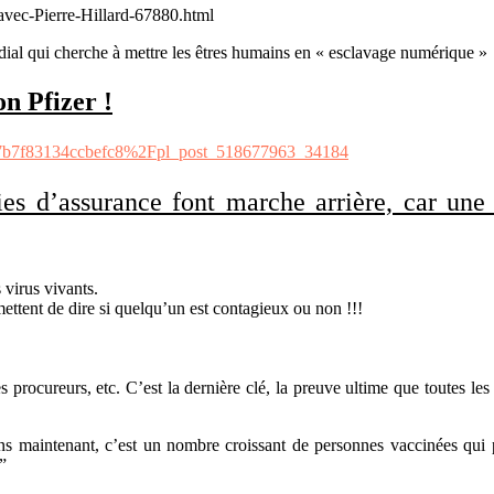
-avec-Pierre-Hillard-67880.html
ial qui cherche à mettre les êtres humains en « esclavage numérique »
n Pfizer !
c7b7f83134ccbefc8%2Fpl_post_518677963_34184
es d’assurance font marche arrière, car un
virus vivants.
ettent de dire si quelqu’un est contagieux ou non !!!
es procureurs, etc. C’est la dernière clé, la preuve ultime que toutes le
ns maintenant, c’est un nombre croissant de personnes vaccinées qui
”