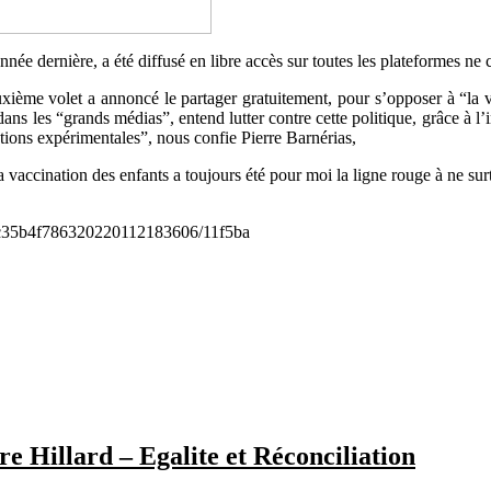
nnée dernière, a été diffusé en libre accès sur toutes les plateformes ne
uxième volet a annoncé le partager gratuitement, pour s’opposer à “la 
ans les “grands médias”, entend lutter contre cette politique, grâce à l’i
ctions expérimentales”, nous confie Pierre Barnérias,
a vaccination des enfants a toujours été pour moi la ligne rouge à ne sur
8bc35b4f786320220112183606/11f5ba
re Hillard – Egalite et Réconciliation