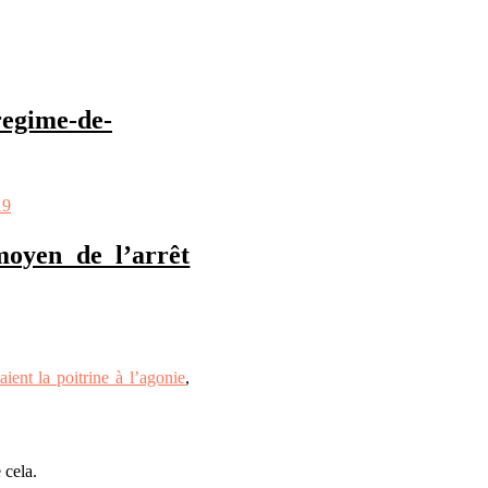
regime-de-
19
moyen de l’arrêt
aient la poitrine à l’agonie
,
 cela.