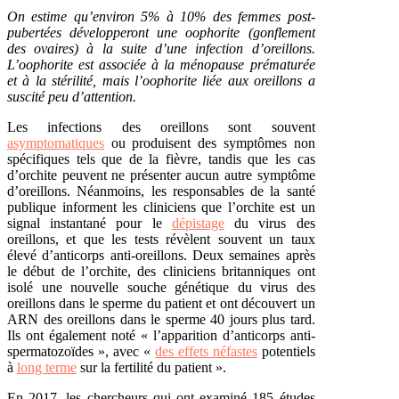
On estime qu’environ 5% à 10% des femmes post-
pubertées développeront une oophorite (gonflement
des ovaires) à la suite d’une infection d’oreillons.
L’oophorite est associée à la ménopause prématurée
et à la stérilité, mais l’oophorite liée aux oreillons a
suscité peu d’attention.
Les infections des oreillons sont souvent
asymptomatiques
ou produisent des symptômes non
spécifiques tels que de la fièvre, tandis que les cas
d’orchite peuvent ne présenter
aucun autre symptôme
d’oreillons
. Néanmoins, les responsables de la santé
publique informent les cliniciens que l’orchite est un
signal instantané pour le
dépistage
du virus des
oreillons, et que les tests révèlent souvent un taux
élevé d’anticorps anti-oreillons. Deux semaines après
le début de l’orchite, des cliniciens britanniques ont
isolé une nouvelle souche génétique du virus des
oreillons dans le sperme du patient et ont découvert un
ARN des oreillons dans le sperme 40 jours plus tard.
Ils ont également noté « l’apparition d’anticorps anti-
spermatozoïdes », avec «
des effets néfastes
potentiels
à
long terme
sur la fertilité du patient ».
En 2017, les chercheurs qui ont
examiné
185 études