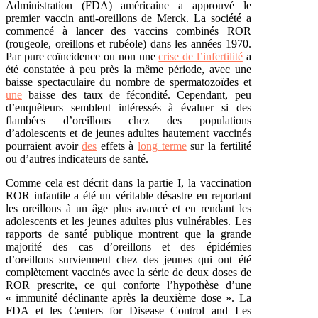
Administration (FDA) américaine a approuvé le
premier vaccin anti-oreillons de Merck. La société a
commencé à lancer des vaccins combinés ROR
(rougeole, oreillons et rubéole) dans les années 1970.
Par pure coïncidence ou non une
crise de l’infertilité
a
été constatée à peu près la même période, avec une
baisse spectaculaire du nombre de spermatozoïdes et
une
baisse des taux de fécondité. Cependant, peu
d’enquêteurs semblent intéressés à évaluer si des
flambées d’oreillons chez des populations
d’adolescents et de jeunes adultes hautement vaccinés
pourraient avoir
des
effets à
long terme
sur la fertilité
ou d’autres indicateurs de santé.
Comme cela est décrit dans la
partie I
, la vaccination
ROR infantile a été un véritable désastre en reportant
les oreillons à un
âge plus avancé
et en rendant les
adolescents et les jeunes adultes plus vulnérables. Les
rapports de santé publique montrent que la grande
majorité des cas d’oreillons et des épidémies
d’oreillons surviennent chez des jeunes qui ont été
complètement vaccinés
avec la série de deux doses de
ROR prescrite, ce qui conforte l’hypothèse d’une
« immunité déclinante après la deuxième dose ». La
FDA et les Centers for Disease Control and Les