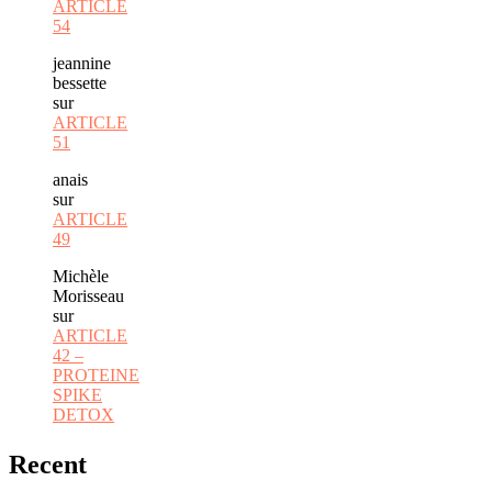
ARTICLE
54
jeannine
bessette
sur
ARTICLE
51
anais
sur
ARTICLE
49
Michèle
Morisseau
sur
ARTICLE
42 –
PROTEINE
SPIKE
DETOX
Recent