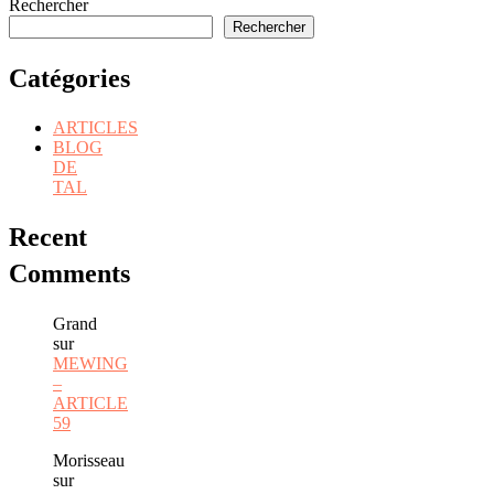
Rechercher
Rechercher
Catégories
ARTICLES
BLOG
DE
TAL
Recent
Comments
Grand
sur
MEWING
–
ARTICLE
59
Morisseau
sur