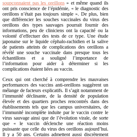
soupçonnaient pas les oreillons
» et même quand ils
ont pris conscience de l’épidémie, « le diagnostic des
oreillons n’était pas toujours simple ». De plus, bien
que différencier les souches vaccinales du virus des
oreillons des types sauvages pourrait fournir des
informations, peu de cliniciens ont la capacité ou la
volonté d’effectuer des tests de ce type. Une étude
japonaise sur le liquide céphalo-rachidien et la salive
de patients atteints de complications des oreillons a
révélé une
souche vaccinale
dans presque tous les
échantillons et a souligné l’importance de
l’information pour aider à déterminer si les
complications étaient liées au vaccin.
Ceux qui ont cherché à comprendre les mauvaises
performances des vaccins anti-oreillons suggèrent un
mélange de facteurs explicatifs
. Il s’agit notamment de
l’immunité déclinante, de la densité de population
élevée et des quartiers proches rencontrés dans des
établissements tels que les campus universitaires, de
l’immunité incomplète induite par le vaccin contre le
virus sauvage ainsi que de
l’évolution virale, de
sorte
que « le vaccin déclenche une réaction moins
puissante que celle du virus des oreillons aujourd’hui.
Il y a 50 ans. Certains
admettent
aussi discrètement