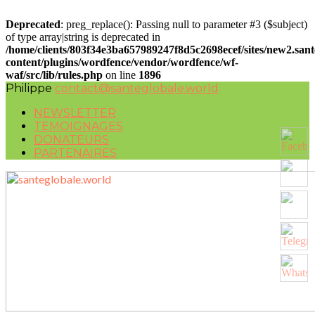
Deprecated
: preg_replace(): Passing null to parameter #3 ($subject)
of type array|string is deprecated in
/home/clients/803f34e3ba657989247f8d5c2698ecef/sites/new2.san
content/plugins/wordfence/vendor/wordfence/wf-
waf/src/lib/rules.php
on line
1896
Philippe
contact@santeglobale.world
NEWSLETTER
TEMOIGNAGES
DONATEURS
PARTENAIRES