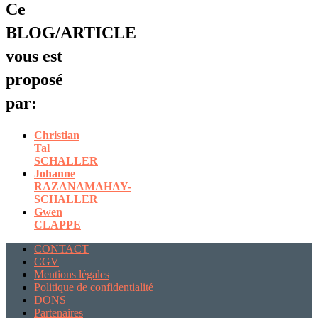
Ce
BLOG/ARTICLE
vous est
proposé
par:
Christian
Tal
SCHALLER
Johanne
RAZANAMAHAY-
SCHALLER
Gwen
CLAPPE
CONTACT
CGV
Mentions légales
Politique de confidentialité
DONS
Partenaires