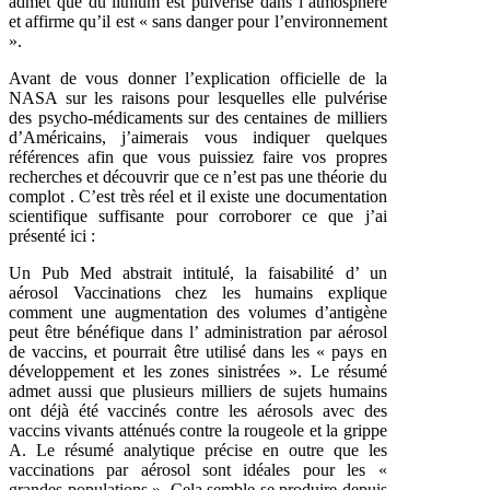
admet que du lithium est pulvérisé dans l’atmosphère
et affirme qu’il est « sans danger pour l’environnement
».
Avant de vous donner l’explication officielle de la
NASA sur les raisons pour lesquelles elle pulvérise
des psycho-médicaments sur des centaines de milliers
d’Américains, j’aimerais vous indiquer quelques
références afin que vous puissiez faire vos propres
recherches et découvrir que ce n’est pas une théorie du
complot . C’est très réel et il existe une documentation
scientifique suffisante pour corroborer ce que j’ai
présenté ici :
Un Pub Med abstrait intitulé, la faisabilité d’ un
aérosol Vaccinations chez les humains explique
comment une augmentation des volumes d’antigène
peut être bénéfique dans l’ administration par aérosol
de vaccins, et pourrait être utilisé dans les « pays en
développement et les zones sinistrées ». Le résumé
admet aussi que plusieurs milliers de sujets humains
ont déjà été vaccinés contre les aérosols avec des
vaccins vivants atténués contre la rougeole et la grippe
A. Le résumé analytique précise en outre que les
vaccinations par aérosol sont idéales pour les «
grandes populations ». Cela semble se produire depuis