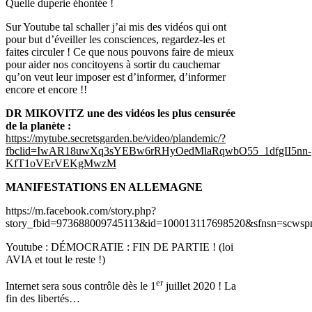
Quelle duperie éhontée !
Sur Youtube tal schaller j’ai mis des vidéos qui ont
pour but d’éveiller les consciences, regardez-les et
faites circuler ! Ce que nous pouvons faire de mieux
pour aider nos concitoyens à sortir du cauchemar
qu’on veut leur imposer est d’informer, d’informer
encore et encore !!
DR MIKOVITZ une des vidéos les plus censurée
de la planète :
https://mytube.secretsgarden.be/video/plandemic/?
fbclid=IwAR18uwXq3sYEBw6rRHyOedMlaRqwbO55_1dfgII5nn-
KfT1oVErVEKgMwzM
MANIFESTATIONS EN ALLEMAGNE
https://m.facebook.com/story.php?
story_fbid=973688009745113&id=100013117698520&sfnsn=sc
Youtube : DÉMOCRATIE : FIN DE PARTIE ! (loi
AVIA et tout le reste !)
er
Internet sera sous contrôle dès le 1
juillet 2020 ! La
fin des libertés…