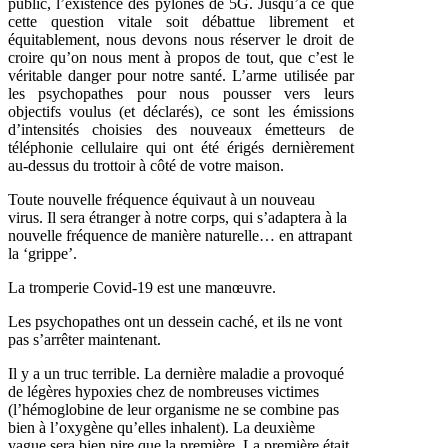
public, l’existence des pylônes de 5G. Jusqu’à ce que
cette question vitale soit débattue librement et
équitablement, nous devons nous réserver le droit de
croire qu’on nous ment à propos de tout, que c’est le
véritable danger pour notre santé. L’arme utilisée par
les psychopathes pour nous pousser vers leurs
objectifs voulus (et déclarés), ce sont les émissions
d’intensités choisies des nouveaux émetteurs de
téléphonie cellulaire qui ont été érigés dernièrement
au-dessus du trottoir à côté de votre maison.
Toute nouvelle fréquence équivaut à un nouveau
virus. Il sera étranger à notre corps, qui s’adaptera à la
nouvelle fréquence de manière naturelle… en attrapant
la ‘grippe’.
La tromperie Covid-19 est une manœuvre.
Les psychopathes ont un dessein caché, et ils ne vont
pas s’arrêter maintenant.
Il y a un truc terrible. La dernière maladie a provoqué
de légères hypoxies chez de nombreuses victimes
(l’hémoglobine de leur organisme ne se combine pas
bien à l’oxygène qu’elles inhalent). La deuxième
vague sera bien pire que la première. La première était