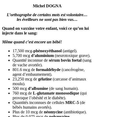
Michel DOGNA
L’orthographe de certains mots est volontaire…
les éveilleurs ne sont pas bien vus…
Quand on vaxxine votre enfant, voici ce qu’on lui
injecte dans le sang:
Même quand c’est encore un bébé!
17,500 mcg-
phénoxyéthanol
(antigel).
5,700 mcg
d’aluminium
(neurotoxique grave).
Quantité inconnue de
sérum bovin foetal
(sang
de vache avortée).
801.6 mcg de
formaldéhyde
(cancérogène,
agent d’embaumement).
23,250 mcg de
gélatine
(carcasse d’animaux
moulu).
500 mcg
d’albumine
(de sang humain).
760 mcg de
L-glutamate monosodique
(qui
provoque l’obésité et le diabète).
Quantités inconnues de cellules
MRC-5
(de
bébés humains avortés).
Plus de 10 mcg de
néomycine
(antibiotique).
Plus de 0.075 mcg de
polymyxine