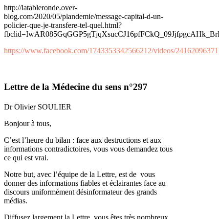
http://latableronde.over-
blog.com/2020/05/plandemie/message-capital-d-un-
policier-que-je-transfere-tel-quel.html?
fbclid=IwAR085GqGGP5gTjqXsucCJ16pfFCkQ_09JjfpgcAHk
https://www.facebook.com/1743353342566212/videos/2416209637
Lettre de la Médecine du sens n°297
Dr Olivier SOULIER
Bonjour à tous,
C’est l’heure du bilan : face aux destructions et aux
informations contradictoires, vous vous demandez tous
ce qui est vrai.
Notre but, avec l’équipe de la Lettre, est de vous
donner des informations fiables et éclairantes face au
discours uniformément désinformateur des grands
médias.
Diffusez largement la Lettre, vous êtes très nombreux