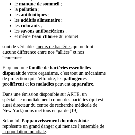
le
manque
de sommeil
;
la
pollution
;
les
antibiotiques
;
les
additifs
alimentaire
;
les
colorants
;
les
savons
antibactériens
;
et même
l’eau chlorée
du robinet
sont de véritables
tueurs de bactéries
qui ne font
aucune différence entre nos “alliées” et nos
“ennemies”.
Et quand une
famille
de
bactéries
essentielles
disparaît
de votre organisme, c’est tout un mécanisme
de protection qui s’effondre, les
pathogènes
prolifèrent
et les
maladies
peuvent
apparaître
.
Dans une émission disponible sur ARTE, un
spécialiste mondialement connu des bactéries (qui est
aussi directeur du centre de recherche médicale de
New York) nous met tous en garde [19].
Selon lui,
l’appauvrissement
du
microbiote
représente
un grand danger
qui menace
l’ensemble de
la population mondiale
.