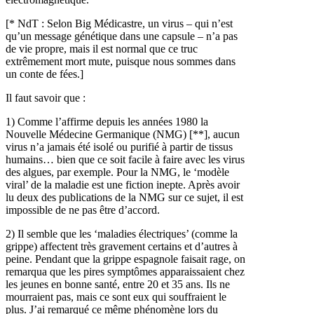
[* NdT : Selon Big Médicastre, un virus – qui n’est
qu’un message génétique dans une capsule – n’a pas
de vie propre, mais il est normal que ce truc
extrêmement mort mute, puisque nous sommes dans
un conte de fées.]
Il faut savoir que :
1) Comme l’affirme depuis les années 1980 la
Nouvelle Médecine Germanique (NMG) [**], aucun
virus n’a jamais été isolé ou purifié à partir de tissus
humains… bien que ce soit facile à faire avec les virus
des algues, par exemple. Pour la NMG, le ‘modèle
viral’ de la maladie est une fiction inepte. Après avoir
lu deux des publications de la NMG sur ce sujet, il est
impossible de ne pas être d’accord.
2) Il semble que les ‘maladies électriques’ (comme la
grippe) affectent très gravement certains et d’autres à
peine. Pendant que la grippe espagnole faisait rage, on
remarqua que les pires symptômes apparaissaient chez
les jeunes en bonne santé, entre 20 et 35 ans. Ils ne
mourraient pas, mais ce sont eux qui souffraient le
plus. J’ai remarqué ce même phénomène lors du