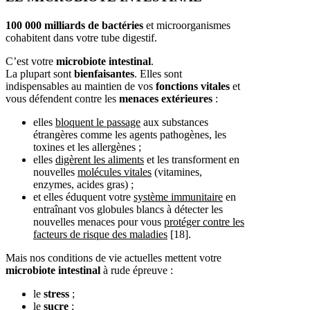
100 000 milliards de bactéries
et microorganismes
cohabitent dans votre tube digestif.
C’est votre
microbiote intestinal
.
La plupart sont
bienfaisantes
. Elles sont
indispensables au maintien de vos
fonctions vitales
et
vous défendent contre les
menaces
extérieures
:
elles
bloquent le passage
aux substances
étrangères comme les agents pathogènes, les
toxines et les allergènes ;
elles
digèrent les aliments
et les transforment en
nouvelles
molécules vitales
(vitamines,
enzymes, acides gras) ;
et elles éduquent votre
système immunitaire
en
entraînant vos globules blancs à détecter les
nouvelles menaces pour vous
protéger contre les
facteurs de risque des maladies
[18].
Mais nos conditions de vie actuelles mettent votre
microbiote
intestinal
à rude épreuve :
le
stress
;
le
sucre
;