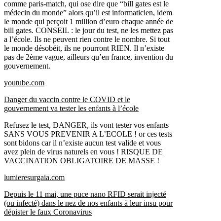
comme paris-match, qui ose dire que “bill gates est le
médecin du monde” alors qu’il est informaticien, idem
le monde qui perçoit 1 million d’euro chaque année de
bill gates. CONSEIL : le jour du test, ne les mettez pas
a l’école. Ils ne peuvent rien contre le nombre. Si tout
le monde désobéit, ils ne pourront RIEN. Il n’existe
pas de 2ème vague, ailleurs qu’en france, invention du
gouvernement.
youtube.com
Danger du vaccin contre le COVID et le
gouvernement va tester les enfants à l’école
Refusez le test, DANGER, ils vont tester vos enfants
SANS VOUS PREVENIR A L’ECOLE ! or ces tests
sont bidons car il n’existe aucun test valide et vous
avez plein de virus naturels en vous ! RISQUE DE
VACCINATION OBLIGATOIRE DE MASSE !
lumieresurgaia.com
Depuis le 11 mai, une puce nano RFID serait injecté
(ou infecté) dans le nez de nos enfants à leur insu pour
dépister le faux Coronavirus