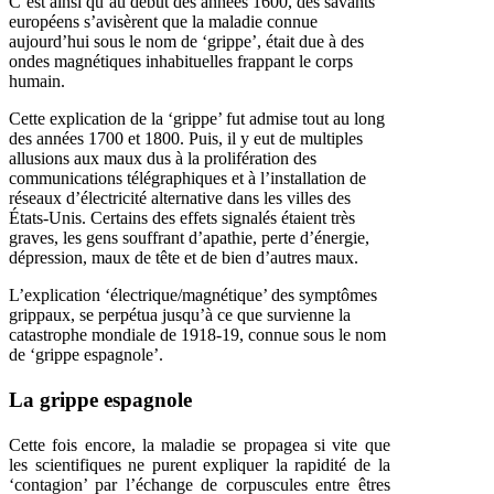
C’est ainsi qu’au début des années 1600, des savants
européens s’avisèrent que la maladie connue
aujourd’hui sous le nom de ‘grippe’, était due à des
ondes magnétiques inhabituelles frappant le corps
humain.
Cette explication de la ‘grippe’ fut admise tout au long
des années 1700 et 1800. Puis, il y eut de multiples
allusions aux maux dus à la prolifération des
communications télégraphiques et à l’installation de
réseaux d’électricité alternative dans les villes des
États-Unis. Certains des effets signalés étaient très
graves, les gens souffrant d’apathie, perte d’énergie,
dépression, maux de tête et de bien d’autres maux.
L’explication ‘électrique/magnétique’ des symptômes
grippaux, se perpétua jusqu’à ce que survienne la
catastrophe mondiale de 1918-19, connue sous le nom
de ‘grippe espagnole’.
La grippe espagnole
Cette fois encore, la maladie se propagea si vite que
les scientifiques ne purent expliquer la rapidité de la
‘contagion’ par l’échange de corpuscules entre êtres