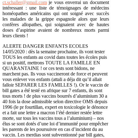
ct.schaller@gmail.com
je vous enverrai un document
intéressant : une liste de témoignages de médecins
homéopathes américains qui ont soigné avec succès
les malades de la grippe espagnole alors que leurs
confères allopathes, qui soignaient avec de hautes
doses d’aspirine avaient de nombreux morts parmi
leurs clients !
ALERTE DANGER ENFANTS ECOLES
14/05/2020 : dès la semaine prochaine, ils vont tester
TOUS les enfants au covid dans toutes les écoles puis
si un positif, mettrons TOUTE LA FAMILLE EN
QUARANTAINE ! or ces tests sont bidons, ne
marchent pas. Ils vous vaccineront de force et peuvent
vous enlever vos enfants (attali a déja dit qu’il allait
falloir SEPARER LES FAMILLES !). Or le vaccin de
bill gates a été testé en afrique sur 7 enfants, ils sont
tous morts ! de plus vaccins bourrés d’aluminium 30 a
40 fois la dose admissible selon directive OMS depuis
1996 (le pr fourtillan, expert en toxicologie le dénonce
et a fait une lettre a macron l’été dernier restée lettre
morte, sur tous les vaccins tous a l’aluminium) – nos
élus se sont dotés d’une loi d’immunité pour empêcher
les parents de les poursuivre en cas d’incident du au
vaccin. Les merdias sont subventionné par bill gates,