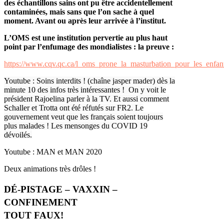
des échantillons sains ont pu être accidentellement
contaminées, mais sans que l’on sache à quel
moment. Avant ou après leur arrivée à l’institut.
L’OMS est une institution pervertie au plus haut
point par l’enfumage des mondialistes : la preuve :
https://www.cqv.qc.ca/l_oms_prone_la_masturbation_pour_les_enf
Youtube : Soins interdits ! (chaîne jasper mader) dès la
minute 10 des infos très intéressantes ! On y voit le
président Rajoelina parler à la TV. Et aussi comment
Schaller et Trotta ont été réfutés sur FR2. Le
gouvernement veut que les français soient toujours
plus malades ! Les mensonges du COVID 19
dévoilés.
Youtube : MAN et MAN 2020
Deux animations très drôles !
DÉ-PISTAGE – VAXXIN –
CONFINEMENT
TOUT FAUX!