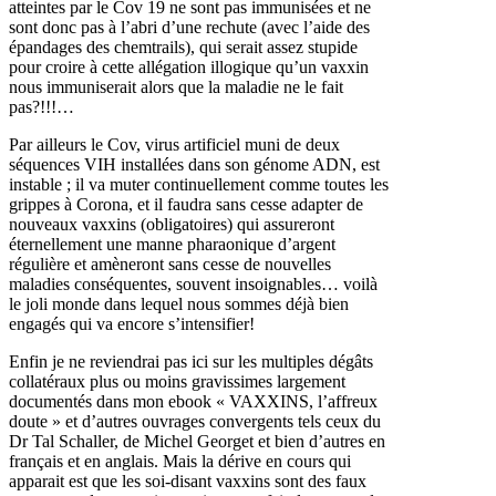
atteintes par le Cov 19 ne sont pas immunisées et ne
sont donc pas à l’abri d’une rechute (avec l’aide des
épandages des chemtrails), qui serait assez stupide
pour croire à cette allégation illogique qu’un vaxxin
nous immuniserait alors que la maladie ne le fait
pas?!!!…
Par ailleurs le Cov, virus artificiel muni de deux
séquences VIH installées dans son génome ADN, est
instable ; il va muter continuellement comme toutes les
grippes à Corona, et il faudra sans cesse adapter de
nouveaux vaxxins (obligatoires) qui assureront
éternellement une manne pharaonique d’argent
régulière et amèneront sans cesse de nouvelles
maladies conséquentes, souvent insoignables… voilà
le joli monde dans lequel nous sommes déjà bien
engagés qui va encore s’intensifier!
Enfin je ne reviendrai pas ici sur les multiples dégâts
collatéraux plus ou moins gravissimes largement
documentés dans mon ebook « VAXXINS, l’affreux
doute » et d’autres ouvrages convergents tels ceux du
Dr Tal Schaller, de Michel Georget et bien d’autres en
français et en anglais. Mais la dérive en cours qui
apparait est que les soi-disant vaxxins sont des faux