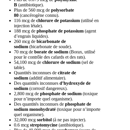
B
(antibiotique).
Plus de 560 mcg de
polysorbate
80
(cancérogène connu).
116 mcg de
chlorure de potassium
(utilisé en
injection létale).
188 mcg de
phosphate de potassium
(agent
d’engrais liquides).
260 mcg de
bicarbonate de
sodium
(bicarbonate de soude).
70 mcg de
borate de sodium
(Borax, utilisé
pour le contrôle des cafards et des rats).
54,100 mcg de
chlorure de sodium
(sel de
table).
Quantités inconnues de
citrate de
sodium
(additif alimentaire).
Des quantités inconnues
d’hydroxyde de
sodium
(corrosif dangereux).
2,800 mcg de
phosphate de sodium
(toxique
pour n’importe quel organisme).
Des quantités inconnues de
phosphate de
sodium monohydraté
(toxique pour n’importe
quel organisme).
32,000 mcg
sorbitol
(à ne pas injecter).
0.6 mcg
streptomycine
(antibiotique).