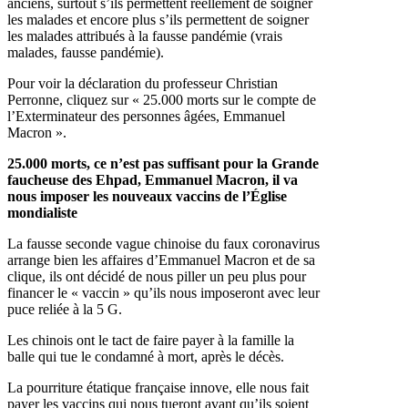
anciens, surtout s’ils permettent réellement de soigner
les malades et encore plus s’ils permettent de soigner
les malades attribués à la fausse pandémie (vrais
malades, fausse pandémie).
Pour voir la déclaration du professeur Christian
Perronne, cliquez sur « 25.000 morts sur le compte de
l’Exterminateur des personnes âgées, Emmanuel
Macron ».
25.000 morts, ce n’est pas suffisant pour la Grande
faucheuse des Ehpad, Emmanuel Macron, il va
nous imposer les nouveaux vaccins de l’Église
mondialiste
La fausse seconde vague chinoise du faux coronavirus
arrange bien les affaires d’Emmanuel Macron et de sa
clique, ils ont décidé de nous piller un peu plus pour
financer le « vaccin » qu’ils nous imposeront avec leur
puce reliée à la 5 G.
Les chinois ont le tact de faire payer à la famille la
balle qui tue le condamné à mort, après le décès.
La pourriture étatique française innove, elle nous fait
payer les vaccins qui nous tueront avant qu’ils soient