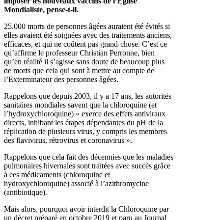
imposer les nouveaux vaccins de l’Église
Mondialiste, pense-t-il.
25.000 morts de personnes âgées auraient été évités si
elles avaient été soignées avec des traitements anciens,
efficaces, et qui ne coûtent pas grand-chose. C’est ce
qu’affirme le professeur Christian Perronne, bien
qu’en réalité il s’agisse sans doute de beaucoup plus
de morts que cela qui sont à mettre au compte de
l’Exterminateur des personnes âgées.
Rappelons que depuis 2003, il y a 17 ans, les autorités
sanitaires mondiales savent que la chloroquine (et
l’hydroxychloroquine) « exerce des effets antiviraux
directs, inhibant les étapes dépendantes du pH de la
réplication de plusieurs virus, y compris les membres
des flavivirus, rétrovirus et coronavirus ».
Rappelons que cela fait des décennies que les maladies
pulmonaires hivernales sont traitées avec succès grâce
à ces médicaments (chloroquine et
hydroxychloroquine) associé à l’azithromycine
(antibiotique).
Mais alors, pourquoi avoir interdit la Chloroquine par
un décret préparé en octobre 2019 et paru au Journal