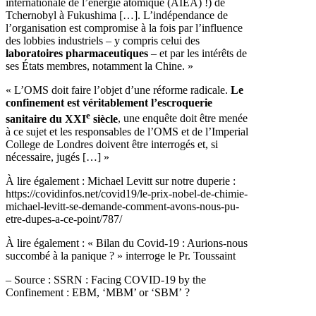
internationale de l’énergie atomique (AIEA) !) de
Tchernobyl à Fukushima […]. L’indépendance de
l’organisation est compromise à la fois par l’influence
des lobbies industriels – y compris celui des
laboratoires pharmaceutiques
– et par les intérêts de
ses États membres, notamment la Chine. »
« L’OMS doit faire l’objet d’une réforme radicale.
Le
confinement est véritablement l’escroquerie
e
sanitaire du XXI
siècle
, une enquête doit être menée
à ce sujet et les responsables de l’OMS et de l’Imperial
College de Londres doivent être interrogés et, si
nécessaire, jugés […] »
À lire également : Michael Levitt sur notre duperie :
https://covidinfos.net/covid19/le-prix-nobel-de-chimie-
michael-levitt-se-demande-comment-avons-nous-pu-
etre-dupes-a-ce-point/787/
À lire également : « Bilan du Covid-19 : Aurions-nous
succombé à la panique ? » interroge le Pr. Toussaint
– Source : SSRN : Facing COVID-19 by the
Confinement : EBM, ‘MBM’ or ‘SBM’ ?