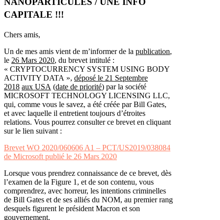
NANOPARTICULES / UNE INFO
CAPITALE !!!
Chers amis,
Un de mes amis vient de m’informer de la
publication
,
le
26 Mars 2020
, du brevet intitulé :
« CRYPTOCURRENCY SYSTEM USING BODY
ACTIVITY DATA »,
déposé le 21 Septembre
2018
aux USA
(
date de priorité
) par la société
MICROSOFT TECHNOLOGY LICENSING LLC,
qui, comme vous le savez, a été créée par Bill Gates,
et avec laquelle il entretient toujours d’étroites
relations. Vous pourrez consulter ce brevet en cliquant
sur le lien suivant :
Brevet WO 2020/060606 A1 – PCT/US2019/038084
de Microsoft publié le 26 Mars 2020
Lorsque vous prendrez connaissance de ce brevet, dès
l’examen de la Figure 1, et de son contenu, vous
comprendrez, avec horreur, les intentions criminelles
de Bill Gates et de ses alliés du NOM, au premier rang
desquels figurent le président Macron et son
gouvernement.