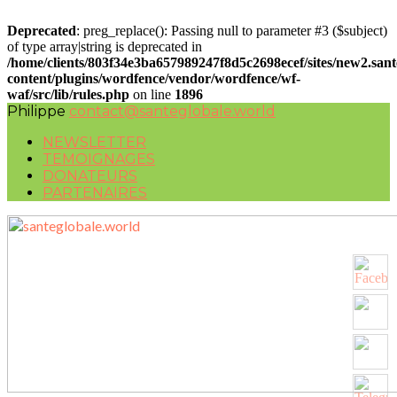
Deprecated
: preg_replace(): Passing null to parameter #3 ($subject)
of type array|string is deprecated in
/home/clients/803f34e3ba657989247f8d5c2698ecef/sites/new2.san
content/plugins/wordfence/vendor/wordfence/wf-
waf/src/lib/rules.php
on line
1896
Philippe
contact@santeglobale.world
NEWSLETTER
TEMOIGNAGES
DONATEURS
PARTENAIRES