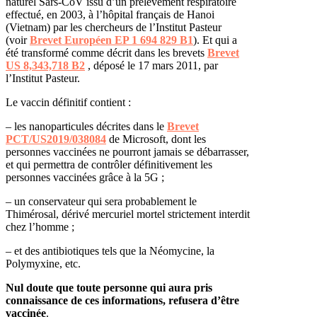
naturel Sars-CoV issu d’un prélèvement respiratoire
effectué, en 2003, à l’hôpital français de Hanoi
(Vietnam) par les chercheurs de l’Institut Pasteur
(voir
Brevet Européen EP 1 694 829 B1
). Et qui a
été transformé comme décrit dans les brevets
Brevet
US 8,343,718 B2
, déposé le 17 mars 2011, par
l’Institut Pasteur.
Le vaccin définitif contient :
– les nanoparticules décrites dans le
Brevet
PCT/US2019/038084
de Microsoft, dont les
personnes vaccinées ne pourront jamais se débarrasser,
et qui permettra de contrôler définitivement les
personnes vaccinées grâce à la 5G ;
– un conservateur qui sera probablement le
Thimérosal, dérivé mercuriel mortel strictement interdit
chez l’homme ;
– et des antibiotiques tels que la Néomycine, la
Polymyxine, etc.
Nul doute que toute personne qui aura pris
connaissance de ces informations, refusera d’être
vaccinée
.