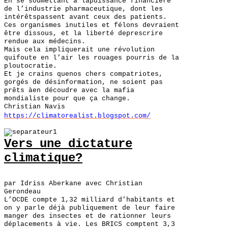
En se soumettant à lapuissance financière
de l’industrie pharmaceutique, dont les
intérêtspassent avant ceux des patients.
Ces organismes inutiles et félons devraient
être dissous, et la liberté deprescrire
rendue aux médecins.
Mais cela impliquerait une révolution
quifoute en l’air les rouages pourris de la
ploutocratie.
Et je crains quenos chers compatriotes,
gorgés de désinformation, ne soient pas
prêts àen découdre avec la mafia
mondialiste pour que ça change.
Christian Navis
https://climatorealist.blogspot.com/
Vers une dictature
climatique?
par Idriss Aberkane avec Christian
Gerondeau
L’OCDE compte 1,32 milliard d’habitants et
on y parle déjà publiquement de leur faire
manger des insectes et de rationner leurs
déplacements à vie. Les BRICS comptent 3,3