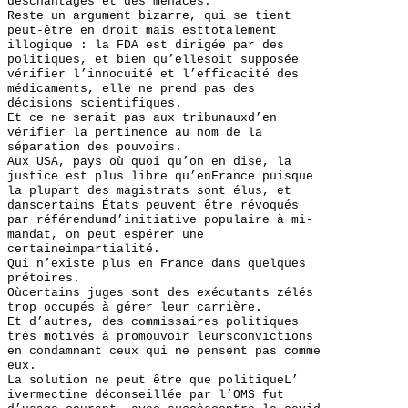
deschantages et des menaces.
Reste un argument bizarre, qui se tient
peut-être en droit mais esttotalement
illogique : la FDA est dirigée par des
politiques, et bien qu’ellesoit supposée
vérifier l’innocuité et l’efficacité des
médicaments, elle ne prend pas des
décisions scientifiques.
Et ce ne serait pas aux tribunauxd’en
vérifier la pertinence au nom de la
séparation des pouvoirs.
Aux USA, pays où quoi qu’on en dise, la
justice est plus libre qu’enFrance puisque
la plupart des magistrats sont élus, et
danscertains États peuvent être révoqués
par référendumd’initiative populaire à mi-
mandat, on peut espérer une
certaineimpartialité.
Qui n’existe plus en France dans quelques
prétoires.
Oùcertains juges sont des exécutants zélés
trop occupés à gérer leur carrière.
Et d’autres, des commissaires politiques
très motivés à promouvoir leursconvictions
en condamnant ceux qui ne pensent pas comme
eux.
La solution ne peut être que politiqueL’
ivermectine déconseillée par l’OMS fut