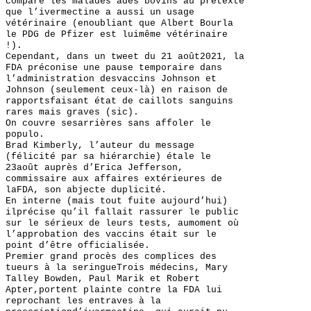
compare les malades àdes bovins au prétexte
que l’ivermectine a aussi un usage
vétérinaire (enoubliant que Albert Bourla
le PDG de Pfizer est luimême vétérinaire
!).
Cependant, dans un tweet du 21 août2021, la
FDA préconise une pause temporaire dans
l’administration desvaccins Johnson et
Johnson (seulement ceux-là) en raison de
rapportsfaisant état de caillots sanguins
rares mais graves (sic).
On couvre sesarrières sans affoler le
populo.
Brad Kimberly, l’auteur du message
(félicité par sa hiérarchie) étale le
23août auprès d’Erica Jefferson,
commissaire aux affaires extérieures de
laFDA, son abjecte duplicité.
En interne (mais tout fuite aujourd’hui)
ilprécise qu’il fallait rassurer le public
sur le sérieux de leurs tests, aumoment où
l’approbation des vaccins était sur le
point d’être officialisée.
Premier grand procès des complices des
tueurs à la seringueTrois médecins, Mary
Talley Bowden, Paul Marik et Robert
Apter,portent plainte contre la FDA lui
reprochant les entraves à la