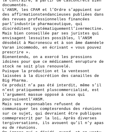
le contraire, à partir de casconcrets bien
documentés.
L’ANSM, les CPAM et l’Ordre s’appuient sur
des affirmationstendancieuses publiées dans
des revues professionnelles financées
parl’industrie pharmaceutique, qui
discréditent systématiquementl’ivermectine.
Mais bien conseillée par ses juristes qui
envisagent lessuites possibles, l’ANSM
désobéit à Macronescu et à son âme damnéele
Varan incommodo, en écrivant « vous pouvez
prescrire ».
Bienentendu, on a exercé les pressions
idoines pour que ce médicament enrupture de
stock ne soit plus renouvelé.
Puisque la production et la ventesont
laissées à la discrétion des canailles de
Big Pharma.
Ce produit n’a pas été interdit, même s’il
n’est pratiquement pluscommercialisé, est
l’argument massue opposé à ceux qui
poursuiventl’ANSM.
Mais ses responsables refusent de
communiquer les comptesrendus des réunions
sur ce sujet, qui devraient être publiques
commeprescrit par la loi… Après diverses
tergiversations, ils avouent qu’il n’y apas
eu de réunions.