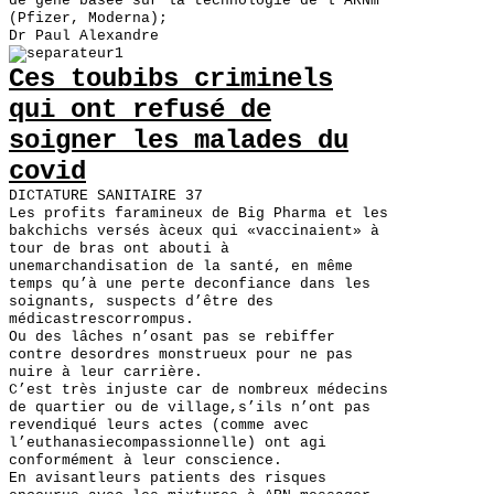
de gène basée sur la technologie de l’ARNm
(Pfizer, Moderna);
Dr Paul Alexandre
Ces toubibs criminels
qui ont refusé de
soigner les malades du
covid
DICTATURE SANITAIRE 37
Les profits faramineux de Big Pharma et les
bakchichs versés àceux qui «vaccinaient» à
tour de bras ont abouti à
unemarchandisation de la santé, en même
temps qu’à une perte deconfiance dans les
soignants, suspects d’être des
médicastrescorrompus.
Ou des lâches n’osant pas se rebiffer
contre desordres monstrueux pour ne pas
nuire à leur carrière.
C’est très injuste car de nombreux médecins
de quartier ou de village,s’ils n’ont pas
revendiqué leurs actes (comme avec
l’euthanasiecompassionnelle) ont agi
conformément à leur conscience.
En avisantleurs patients des risques