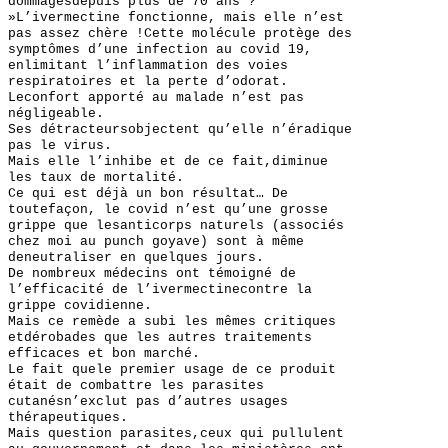
dommagesdepuis plus de 70 ans ?
»L’ivermectine fonctionne, mais elle n’est
pas assez chère !Cette molécule protège des
symptômes d’une infection au covid 19,
enlimitant l’inflammation des voies
respiratoires et la perte d’odorat.
Leconfort apporté au malade n’est pas
négligeable.
Ses détracteursobjectent qu’elle n’éradique
pas le virus.
Mais elle l’inhibe et de ce fait,diminue
les taux de mortalité.
Ce qui est déjà un bon résultat… De
toutefaçon, le covid n’est qu’une grosse
grippe que lesanticorps naturels (associés
chez moi au punch goyave) sont à même
deneutraliser en quelques jours.
De nombreux médecins ont témoigné de
l’efficacité de l’ivermectinecontre la
grippe covidienne.
Mais ce remède a subi les mêmes critiques
etdérobades que les autres traitements
efficaces et bon marché.
Le fait quele premier usage de ce produit
était de combattre les parasites
cutanésn’exclut pas d’autres usages
thérapeutiques.
Mais question parasites,ceux qui pullulent