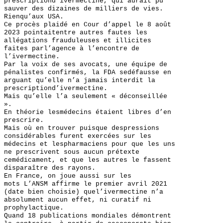
prescriptiond’ivermectine, qui aurait pu
sauver des dizaines de milliers de vies.
Rienqu’aux USA.
Ce procès plaidé en Cour d’appel le 8 août
2023 pointaitentre autres fautes les
allégations frauduleuses et illicites
faites parl’agence à l’encontre de
l’ivermectine.
Par la voix de ses avocats, une équipe de
pénalistes confirmés, la FDA sedéfausse en
arguant qu’elle n’a jamais interdit la
prescriptiond’ivermectine.
Mais qu’elle l’a seulement « déconseillée
».
En théorie lesmédecins étaient libres d’en
prescrire.
Mais où en trouver puisque despressions
considérables furent exercées sur les
médecins et lespharmaciens pour que les uns
ne prescrivent sous aucun prétexte
cemédicament, et que les autres le fassent
disparaître des rayons.
En France, on joue aussi sur les
mots L’ANSM affirme le premier avril 2021
(date bien choisie) quel’ivermectine n’a
absolument aucun effet, ni curatif ni
prophylactique.
Quand 18 publications mondiales démontrent