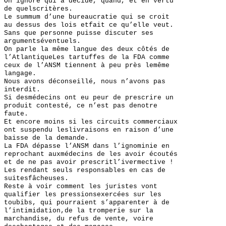
On ignore qui a décidé, quand, et en vertu
de quelscritères.
Le summum d’une bureaucratie qui se croit
au dessus des lois etfait ce qu’elle veut.
Sans que personne puisse discuter ses
argumentséventuels.
On parle la même langue des deux côtés de
l’AtlantiqueLes tartuffes de la FDA comme
ceux de l’ANSM tiennent à peu près lemême
langage.
Nous avons déconseillé, nous n’avons pas
interdit.
Si desmédecins ont eu peur de prescrire un
produit contesté, ce n’est pas denotre
faute.
Et encore moins si les circuits commerciaux
ont suspendu leslivraisons en raison d’une
baisse de la demande.
La FDA dépasse l’ANSM dans l’ignominie en
reprochant auxmédecins de les avoir écoutés
et de ne pas avoir prescritl’ivermective !
Les rendant seuls responsables en cas de
suitesfâcheuses.
Reste à voir comment les juristes vont
qualifier les pressionsexercées sur les
toubibs, qui pourraient s’apparenter à de
l’intimidation,de la tromperie sur la
marchandise, du refus de vente, voire