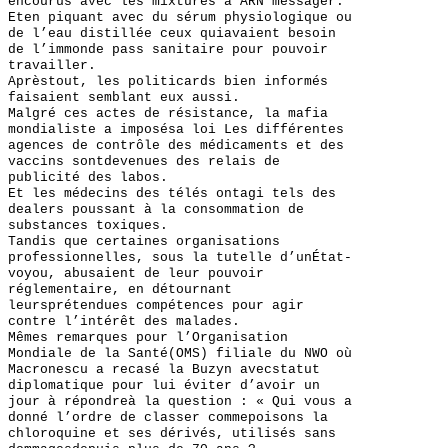
encourus avec les mixtures à ARN messager.
Eten piquant avec du sérum physiologique ou
de l’eau distillée ceux quiavaient besoin
de l’immonde pass sanitaire pour pouvoir
travailler.
Aprèstout, les politicards bien informés
faisaient semblant eux aussi.
Malgré ces actes de résistance, la mafia
mondialiste a imposésa loi Les différentes
agences de contrôle des médicaments et des
vaccins sontdevenues des relais de
publicité des labos.
Et les médecins des télés ontagi tels des
dealers poussant à la consommation de
substances toxiques.
Tandis que certaines organisations
professionnelles, sous la tutelle d’unÉtat-
voyou, abusaient de leur pouvoir
réglementaire, en détournant
leursprétendues compétences pour agir
contre l’intérêt des malades.
Mêmes remarques pour l’Organisation
Mondiale de la Santé(OMS) filiale du NWO où
Macronescu a recasé la Buzyn avecstatut
diplomatique pour lui éviter d’avoir un
jour à répondreà la question : « Qui vous a
donné l’ordre de classer commepoisons la
chloroquine et ses dérivés, utilisés sans