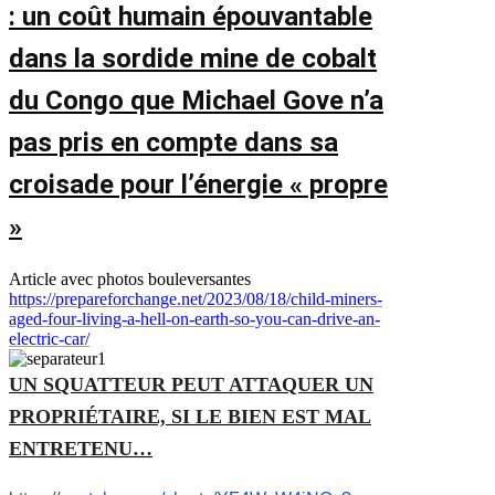
: un coût humain épouvantable
dans la sordide mine de cobalt
du Congo que Michael Gove n’a
pas pris en compte dans sa
croisade pour l’énergie « propre
»
Article avec photos bouleversantes
https://prepareforchange.net/2023/08/18/child-miners-
aged-four-living-a-hell-on-earth-so-you-can-drive-an-
electric-car/
UN SQUATTEUR PEUT ATTAQUER UN
PROPRIÉTAIRE, SI LE BIEN EST MAL
ENTRETENU…