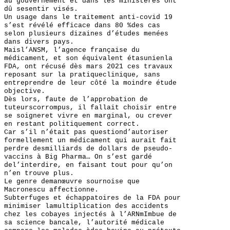
au gouvernement et dans les ministères ont
dû sesentir visés.
Un usage dans le traitement anti-covid 19
s’est révélé efficace dans 80 %des cas
selon plusieurs dizaines d’études menées
dans divers pays.
Maisl’ANSM, l’agence française du
médicament, et son équivalent étasunienla
FDA, ont récusé dès mars 2021 ces travaux
reposant sur la pratiqueclinique, sans
entreprendre de leur côté la moindre étude
objective.
Dès lors, faute de l’approbation de
tuteurscorrompus, il fallait choisir entre
se soigneret vivre en marginal, ou crever
en restant politiquement correct.
Car s’il n’était pas questiond’autoriser
formellement un médicament qui aurait fait
perdre desmilliards de dollars de pseudo-
vaccins à Big Pharma… On s’est gardé
del’interdire, en faisant tout pour qu’on
n’en trouve plus.
Le genre demanœuvre sournoise que
Macronescu affectionne.
Subterfuges et échappatoires de la FDA pour
minimiser lamultiplication des accidents
chez les cobayes injectés à l’ARNmImbue de
sa science bancale, l’autorité médicale