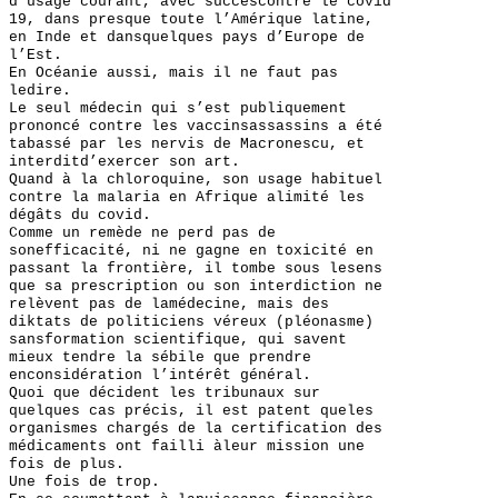
d’usage courant, avec succèscontre le covid
19, dans presque toute l’Amérique latine,
en Inde et dansquelques pays d’Europe de
l’Est.
En Océanie aussi, mais il ne faut pas
ledire.
Le seul médecin qui s’est publiquement
prononcé contre les vaccinsassassins a été
tabassé par les nervis de Macronescu, et
interditd’exercer son art.
Quand à la chloroquine, son usage habituel
contre la malaria en Afrique alimité les
dégâts du covid.
Comme un remède ne perd pas de
sonefficacité, ni ne gagne en toxicité en
passant la frontière, il tombe sous lesens
que sa prescription ou son interdiction ne
relèvent pas de lamédecine, mais des
diktats de politiciens véreux (pléonasme)
sansformation scientifique, qui savent
mieux tendre la sébile que prendre
enconsidération l’intérêt général.
Quoi que décident les tribunaux sur
quelques cas précis, il est patent queles
organismes chargés de la certification des
médicaments ont failli àleur mission une
fois de plus.
Une fois de trop.