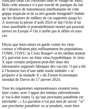
française (sept cas confirmés dans le village de Saül).
Mais cette annonce n’a pas suscité de panique du fait
de l’absence de transmission interhumaine de cette
grippe tropicale et de sa très grande bénignité
établie
19
sur les dizaines de milliers de cas rapportés jusqu’ici.
À nouveau la presse d’août 2024 se fait l’écho d’un
virus inarrêtable et potentiellement mortel qui pourrait
arriver en Europe.
On n’arrête pas le délire en tous
20
cas.
Déçus que leurs mises en garde contre les virus
connus n’effraient plus suffisamment les populations,
l’OMS, l’ONU, la Croix Rouge
et les médias tentent
21
d’y parvenir avec un futur virus hypothétique, le virus
X (que certains préparent peut-être dans des
laboratoires supposés fabriquer des vaccins ?) qui a été
à l’honneur lors d’une table ronde intitulée
«
se
préparer à la maladie X
»
du Forum économique
mondial de Davos du 17 janvier 2024.
Tous les organismes supranationaux essaient nous
faire croire, avec l’appui des médias subventionnés
(c’est-à-dire toutes !), qu’une prochaine pandémie est
inévitable :
«
La question n’est pas tant de savoir “si”
une prochaine pandémie va se produire, mais bien