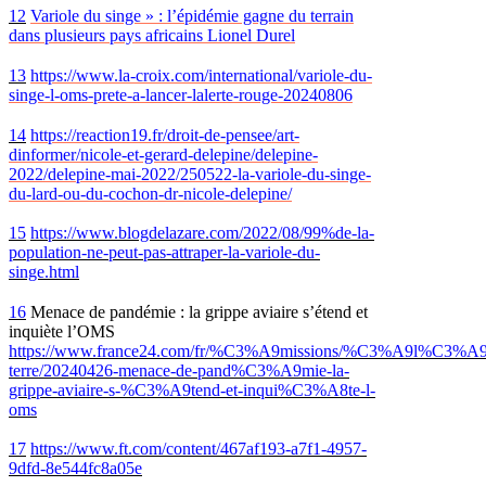
12
Variole du singe
»
: l’épidémie gagne du terrain
dans plusieurs pays africains Lionel Durel
13
https://www.la-croix.com/international/variole-du-
singe-l-oms-prete-a-lancer-lalerte-rouge-20240806
14
https://reaction19.fr/droit-de-pensee/art-
dinformer/nicole-et-gerard-delepine/delepine-
2022/delepine-mai-2022/250522-la-variole-du-singe-
du-lard-ou-du-cochon-dr-nicole-delepine/
15
https://www.blogdelazare.com/2022/08/99%de-la-
population-ne-peut-pas-attraper-la-variole-du-
singe.html
16
Menace de pandémie : la grippe aviaire s’étend et
inquiète l’OMS
https://www.france24.com/fr/%C3%A9missions/%C3%A9l%C3%A9
terre/20240426-menace-de-pand%C3%A9mie-la-
grippe-aviaire-s-%C3%A9tend-et-inqui%C3%A8te-l-
oms
17
https://www.ft.com/content/467af193-a7f1-4957-
9dfd-8e544fc8a05e