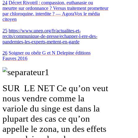
24
Décret Rivotril
: compassion, euthanasie ou
meurtre sur ordonnance
? Versus traitement prometteur
par chloroquine, interdite
? —
AgoraVox le média
citoyen
25
https://www.unep.org/fr/actualites-et-
recits/communique-de-presse/echapper-l-ere-des-
pandemies-les-experts-mettent-en-garde
26
Soigner ou obéir G et N Delepine éditions
Fauves
2016
SUR LE NET Ce qu’on veut
nous vendre comme la
variole du singe est dans la
plupart des cas ce qu’on
appelle le zona, un des effets