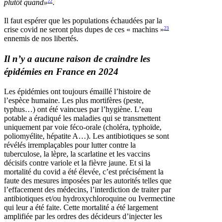
plutôt quand»
.
22
Il faut espérer que les populations échaudées par la
crise covid ne seront plus dupes de ces « machins »
23
ennemis de nos libertés.
Il n’y a aucune raison de craindre les
épidémies en France en 2024
Les épidémies ont toujours émaillé l’histoire de
l’espèce humaine. Les plus mortifères (peste,
typhus…) ont été vaincues par l’hygiène. L’eau
potable a éradiqué les maladies qui se transmettent
uniquement par voie féco-orale (choléra, typhoïde,
poliomyélite, hépatite A…). Les antibiotiques se sont
révélés irremplaçables pour lutter contre la
tuberculose, la lèpre, la scarlatine et les vaccins
décisifs contre variole et la fièvre jaune. Et si la
mortalité du covid a été élevée, c’est précisément la
faute des mesures imposées par les autorités telles que
l’effacement des médecins, l’interdiction de traiter par
antibiotiques et/ou hydroxychloroquine ou Ivermectine
qui leur a été faite. Cette mortalité a été largement
amplifiée par les ordres des décideurs d’injecter les