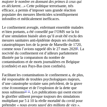
majorer le nombre en donnant des primes à ceux qui
en déclarent…»
Cette politique terrorisante, très
efficace, a permis d’imposer sans grande réaction
populaire des mesures liberticides scientifiquement
infondées et médicalement inefficaces.
Le confinement aveugle, enfermant ensemble malades
et bien portants, a été conseillé par l’OMS sur la foi
d’une simulation biaisée alors qu’il avait été exclu des
mesures sanitaires anti-épidémie depuis ses résultats
catastrophiques lors de la peste de Marseille de 1720,
comme nous l’avions rappelé dès le 27 mars 2020
. La
9
nocivité du confinement est d’ailleurs parfaitement
illustrée par la comparaison du nombre de
contaminations et de morts journalières en Belgique
(confinée) et aux Pays-Bas (non confinés).
Facilitant les contaminations le confinement a, de plus,
été responsable de troubles psychologiques majeurs,
d’une catastrophe scolaire sans précédent, de la grave
crise économique et de l’explosion de la dette que
nous subissons
. Les publications qui osent encore
10
11
le glorifier utilisent presque toujours des simulations
multipliant par 5 à 10 la réelle mortalité du covid pour
prétendre
«
nous avons sauvé des millions
de vies
»
.