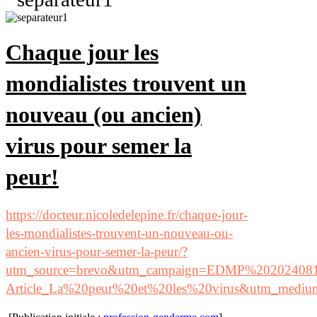
Chaque jour les
mondialistes trouvent un
nouveau (ou ancien)
virus pour semer la
peur!
https://docteur.nicoledelepine.fr/chaque-jour-
les-mondialistes-trouvent-un-nouveau-ou-
ancien-virus-pour-semer-la-peur/?
utm_source=brevo&utm_campaign=EDMP%202024081
Article_La%20peur%20et%20les%20virus&utm_mediu