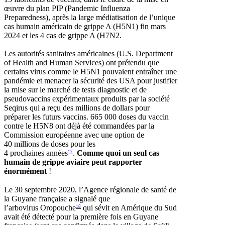
œuvre du plan PIP (Pandemic Influenza
Preparedness), après la large médiatisation de l’unique
cas humain américain de grippe A (H5N1) fin mars
2024 et les 4 cas de grippe A (H7N2.
Les autorités sanitaires américaines (U.S. Department
of Health and Human Services) ont prétendu que
certains virus comme le H5N1 pouvaient entraîner une
pandémie et menacer la sécurité des USA pour justifier
la mise sur le marché de tests diagnostic et de
pseudovaccins expérimentaux produits par la société
Seqirus qui a reçu des millions de dollars pour
préparer les futurs vaccins. 665 000 doses du vaccin
contre le H5N8 ont déjà été commandées par la
Commission européenne avec une option de
40 millions de doses pour les
4 prochaines années
.
Comme quoi un seul cas
17
humain de grippe aviaire peut rapporter
énormément
!
Le 30 septembre 2020, l’Agence régionale de santé de
la Guyane française a signalé que
l’arbovirus Oropouche
qui sévit en Amérique du Sud
18
avait été détecté pour la première fois en Guyane