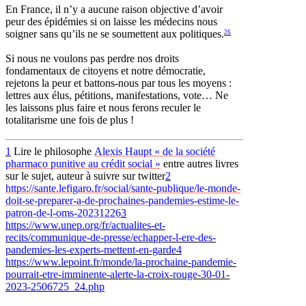
En France, il n’y a aucune raison objective d’avoir
peur des épidémies si on laisse les médecins nous
soigner sans qu’ils ne se soumettent aux politiques.
26
Si nous ne voulons pas perdre nos droits
fondamentaux de citoyens et notre démocratie,
rejetons la peur et battons-nous par tous les moyens :
lettres aux élus, pétitions, manifestations, vote… Ne
les laissons plus faire et nous ferons reculer le
totalitarisme une fois de plus !
1
Lire le philosophe
Alexis Haupt «
de la société
pharmaco punitive au crédit social
»
entre autres livres
sur le sujet, auteur à suivre sur twitter
2
https://sante.lefigaro.fr/social/sante-publique/le-monde-
doit-se-preparer-a-de-prochaines-pandemies-estime-le-
patron-de-l-oms-20231226
3
https://www.unep.org/fr/actualites-et-
recits/communique-de-presse/echapper-l-ere-des-
pandemies-les-experts-mettent-en-garde
4
https://www.lepoint.fr/monde/la-prochaine-pandemie-
pourrait-etre-imminente-alerte-la-croix-rouge-30-01-
2023-2506725_24.php