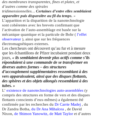
des membranes transparentes, fines et plates, et
d’autres comme des spirales
tridimensionnelles…
Certaines d’entre elles semblaient
apparaître puis disparaître au fil du temps.
»
L’apparition et la disparition de la nanotechnologie
sont cohérentes avec les brevets confirmant que
l’activation de l’auto-assemblage est basée sur la
mécanique quantique et la particule de Bohr (
l’effet
observateur
), ainsi que sur les fréquences
électromagnétiques externes.
Les chercheurs ont découvert qu’au fur et à mesure
que les échantillons de Pfizer incubaient pendant deux
jours,
« ils semblaient devenir plus actifs comme s’ils
répondaient à une commande de se transformer en
diverses autres formes – des structures
d’accouplement supplémentaires ressemblant à des
vers apparaissaient, ainsi que des disques flottants,
des sphères et des objets allongés ressemblant à des
tubes. »
L’
existence de nanotechnologies auto-assemblées
(y
compris des structures en forme de vers et des disques
flottants conscients d’eux-mêmes) a également été
confirmée par les recherches du
Dr Carrie Madej
, du
Dr Zandra Botha,
du Dr Ana Mihalcea
, de David
Nixon,
de Shimon Yanowitz, de Matt Taylor
et d’autres