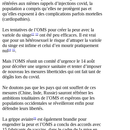
réitérées aux nièmes rappels d’injections covid, la
population a compris qu’elles ne protègent pas et
qu’elles exposent à des complications parfois mortelles
(cardiopathies).
Les tentatives de l’OMS pour créer la peur avec la
variole du singe
ont été peu efficaces. Il est vrai
12
13
que pour un hétérosexuel le risque d’attraper la variole
du singe est infime et celui d’en mourir pratiquement
nul
.
14
15
Mais l’OMS réunit un comité d’urgence le 14 août
pour décréter une urgence sanitaire et tenter d’imposer
de nouveau les mesures liberticides qui ont fait tant de
dégâts lors du covid.
Ne doutons pas que les pays qui ont souffert de ces
mesures (Chine, Inde, Russie) sauront réfréner les
ambitions totalitaires de l’OMS et espérons que les
populations occidentales se réveilleront enfin pour
défendre leurs libertés.
La grippe aviaire
est également brandie pour
16
engendrer la peur et l’OMS a conclu des accords avec
15 fabricants de vaccins, dans le cadre de la mise en