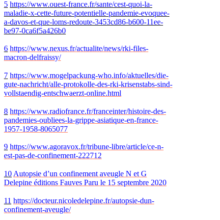
5
https://www.ouest-france.fr/sante/cest-quoi-la-
maladie-x-cette-future-potentielle-pandemie-evoquee-
a-davos-et-que-loms-redoute-3453cd86-b600-11ee-
be97-0ca6f5a426b0
6
https://www.nexus.fr/actualite/news/rki-files-
macron-delfraissy/
7
https://www.mogelpackung-who.info/aktuelles/die-
gute-nachricht/alle-protokolle-des-rki-krisenstabs-sind-
vollstaendig-entschwaerzt-online.html
8
https://www.radiofrance.fr/franceinter/histoire-des-
pandemies-oubliees-la-grippe-asiatique-en-france-
1957-1958-8065077
9
https://www.agoravox.fr/tribune-libre/article/ce-n-
est-pas-de-confinement-222712
10
Autopsie d’un confinement aveugle N et G
Delepine éditions Fauves Paru le 15
septembre 2020
11
https://docteur.nicoledelepine.fr/autopsie-dun-
confinement-aveugle/