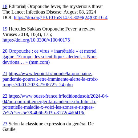
18
Editorial| Oropouche fever, the mysterious threat
The Lancet Infectious Disease: August 08, 2024
DOI:
https://doi.org/10.1016/S1473-3099(24)00516-4
19
Hercules Sakkas Oropouche Fever: a review
Viruses 2018, 10(4), 175;
https://doi.org/10.3390/v10040175
20
Oropouche
: ce virus «
inarrêtable
» et mortel
gagne l’Europe, les scientifiques alertent, «
Nous
devrions…
» (msn.com)
21
https://www.lepoint.fr/monde/la-prochaine-
pandemie-pourrait-etre-imminente-alerte-la-croix-
rouge-30-01-2023-2506725_24.php
22
https://www.ouest-france.fr/leditiondusoir/2024-04-
04/ou-pourrait-emerger-la-pandemie-du-futur-la-
potentielle-maladie-x-voici-les-zones-a-risques-
7e57c5ec-5e78-4b6b-9d3b-8172e4d0419c
23
Selon la classique expression du général De
Gaulle.