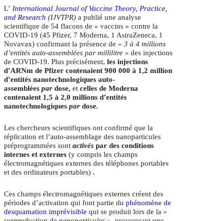
L’
International Journal of Vaccine Theory, Practice,
and Research
(IJVTPR)
a publié une analyse
scientifique de 54 flacons de « vaccins » contre la
COVID-19 (45 Pfizer, 7 Moderna, 1 AstraZeneca, 1
Novavax) confirmant la présence de
« 3 à 4 millions
d’entités auto-assemblées par millilitre »
des injections
de COVID-19. Plus précisément,
les injections
d’ARNm de Pfizer contenaient 900 000 à 1,2 million
d’entités nanotechnologiques auto-
assemblées
par
dose,
et
celles de Moderna
contenaient 1,5 à 2,0 millions d’entités
nanotechnologiques
par
dose.
Les chercheurs scientifiques ont confirmé que la
réplication et l’auto-assemblage des nanoparticules
préprogrammées sont
activés
par des conditions
internes et externes
(y compris les champs
électromagnétiques externes des téléphones portables
et des ordinateurs portables)
.
Ces champs électromagnétiques externes créent des
périodes d’activation qui font partie du
phénomène de
desquamation imprévisible
qui se produit lors de la
«
surproduction de nanoparticules »,
provoquant une