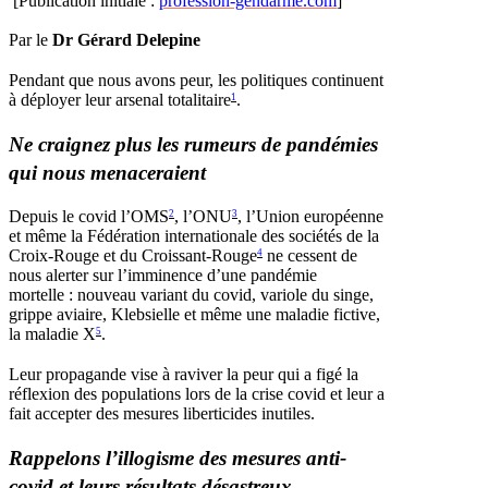
[Publication initiale :
profession-gendarme.com
]
Par le
Dr Gérard Delepine
Pendant que nous avons peur, les politiques continuent
à déployer leur arsenal totalitaire
.
1
Ne craignez plus les rumeurs de pandémies
qui nous menaceraient
Depuis le covid l’OMS
, l’ONU
, l’Union européenne
2
3
et même la Fédération internationale des sociétés de la
Croix-Rouge et du Croissant-Rouge
ne cessent de
4
nous alerter sur l’imminence d’une pandémie
mortelle : nouveau variant du covid, variole du singe,
grippe aviaire, Klebsielle et même une maladie fictive,
la maladie X
.
5
Leur propagande vise à raviver la peur qui a figé la
réflexion des populations lors de la crise covid et leur a
fait accepter des mesures liberticides inutiles.
Rappelons l’illogisme des mesures anti-
covid et leurs résultats désastreux