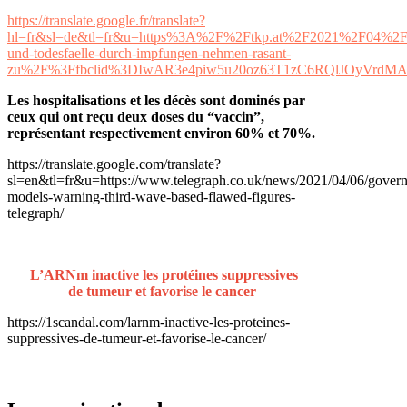
https://translate.google.fr/translate?
hl=fr&sl=de&tl=fr&u=https%3A%2F%2Ftkp.at%2F2021%2F04%2F
und-todesfaelle-durch-impfungen-nehmen-rasant-
zu%2F%3Ffbclid%3DIwAR3e4piw5u20oz63T1zC6RQlJOyVrdM
Les hospitalisations et les décès sont dominés par
ceux qui ont reçu deux doses du “vaccin”,
représentant respectivement environ 60% et 70%.
https://translate.google.com/translate?
sl=en&tl=fr&u=https://www.telegraph.co.uk/news/2021/04/06/gover
models-warning-third-wave-based-flawed-figures-
telegraph/
L’ARNm inactive les protéines suppressives
de tumeur et favorise le cancer
https://1scandal.com/larnm-inactive-les-proteines-
suppressives-de-tumeur-et-favorise-le-cancer/