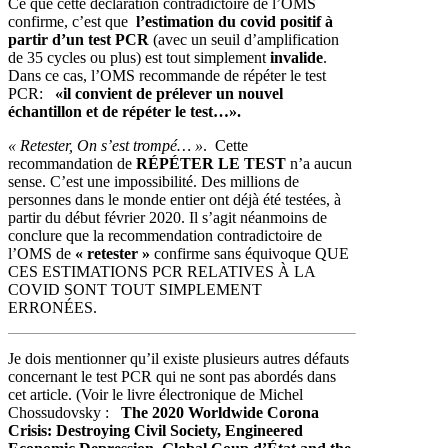
Ce que cette déclaration contradictoire de l’OMS
confirme, c’est que
l’estimation du covid positif à
partir d’un test PCR
(avec un seuil d’amplification
de 35 cycles ou plus) est tout simplement
invalide
.
Dans ce cas, l’OMS recommande de répéter le test
PCR:
«il convient de prélever un nouvel
échantillon et de répéter le test…».
« Retester, On s’est trompé… »
. Cette
recommandation de
RÉPÉTER LE TEST
n’a aucun
sense. C’est une impossibilité. Des millions de
personnes dans le monde entier ont déjà été testées, à
partir du début février 2020. Il s’agit néanmoins de
conclure que la recommendation contradictoire de
l’OMS de
« retester »
confirme sans équivoque QUE
CES ESTIMATIONS PCR RELATIVES À LA
COVID SONT TOUT SIMPLEMENT
ERRONÉES.
Je dois mentionner qu’il existe plusieurs autres défauts
concernant le test PCR qui ne sont pas abordés dans
cet article. (Voir le livre électronique de Michel
Chossudovsky :
The 2020 Worldwide Corona
Crisis: Destroying Civil Society, Engineered