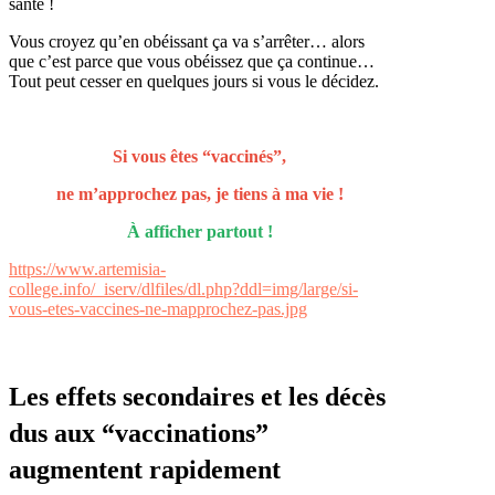
santé !
Vous croyez qu’en obéissant ça va s’arrêter… alors
que c’est parce que vous obéissez que ça continue…
Tout peut cesser en quelques jours si vous le décidez.
Si vous êtes “vaccinés”,
ne m’approchez pas, je tiens à ma vie !
À afficher partout
!
https://www.artemisia-
college.info/_iserv/dlfiles/dl.php?ddl=img/large/si-
vous-etes-vaccines-ne-mapprochez-pas.jpg
Les effets secondaires et les décès
dus aux “vaccinations”
augmentent rapidement