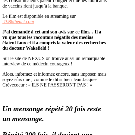
les consommateurs paient l’onglet et que les fabricants
de vaccins rient jusqu’à la banque.
Le film est disponible en streaming sur
1986theact.com
J’ai demandé à cet ami son avis sur ce film… Il a
vu que tous les racontars négatifs des medias
étaient faux et il a compris la valeur des recherches
du docteur Wakefield !
Sur le site de NEXUS on trouve aussi un remarquable
interview de ce médecin courageux !
Alors, informez et informez encore, sans imposer, mais
soyez sûrs que , comme le dit si bien Jean Jacques
Crévecoeur : « ILS NE PASSERONT PAS ! »
Un mensonge répété 20 fois reste
un mensonge.
Répété 200 fois, il devient une