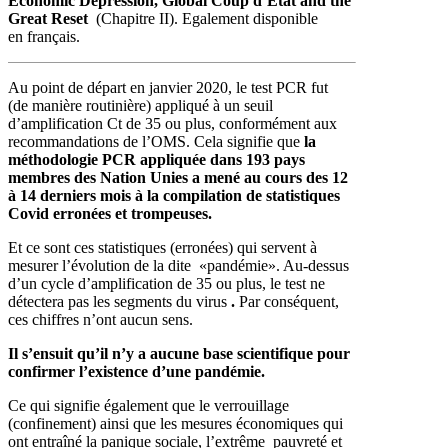
Economic Depression, Global Coup d’État and the
Great Reset
(Chapitre II). Egalement disponible
en français.
Au point de départ en janvier 2020, le test PCR fut
(de manière routinière) appliqué à un seuil
d’amplification Ct de 35 ou plus, conformément aux
recommandations de l’OMS. Cela signifie que
la
méthodologie PCR appliquée dans 193 pays
membres des Nation Unies a mené au cours des 12
à 14 derniers mois à la compilation de statistiques
Covid erronées et trompeuses.
Et ce sont ces statistiques (erronées) qui servent à
mesurer l’évolution de la dite «pandémie». Au-dessus
d’un cycle d’amplification de 35 ou plus, le test ne
détectera pas les segments du virus
.
Par conséquent,
ces chiffres n’ont aucun sens.
Il s’ensuit qu’il n’y a aucune base scientifique pour
confirmer l’existence d’une pandémie.
Ce qui signifie également que le verrouillage
(confinement) ainsi que les mesures économiques qui
ont entraîné la panique sociale, l’extrême pauvreté et