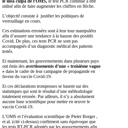
le mea culpa de l’OMS,
le test PCR continue à être
utilisé afin de faire augmenter les chiffres en flèche.
L’objectif consiste à justifier les politiques de
verrouillage en cours.
Ces estimations erronées sont à leur tour manipulées
afin d’assurer une tendance à la hausse des positifs
Covid. De plus, ces tests PCR ne sont pas
accompagnés d’un diagnostic médical des patients
testés.
Et maintenant, les gouvernements dans plusieurs pays
ont émis des
avertissements d’une « troisième vague
»
dans le cadre de leur campagne de propagande en
faveur du vaccin Covid-19.
Et ces déclarations trompeuses se basent sur des
statistiques qui sont le résultat d’une méthodologie
totalement erronée. Par ailleurs, il n’y a absolument
aucune base scientifique pour mettre en œuvre le
vaccin Covid-19.
L’OMS et l’évaluation scientifique de Pieter Borger ,
et al. (cité ci-dessus) confirment sans équivoque que
les tests RT-PCR adoptés par les gouvernements afin