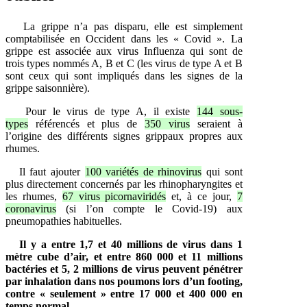
La grippe n’a pas disparu, elle est simplement
comptabilisée en Occident dans les « Covid ». La
grippe est associée aux virus Influenza qui sont de
trois types nommés A, B et C (les virus de type A et B
sont ceux qui sont impliqués dans les signes de la
grippe saisonnière).
Pour le virus de type A, il existe
144 sous-
types
référencés et plus de
350 virus
seraient à
l’origine des différents signes grippaux propres aux
rhumes.
Il faut ajouter
100 variétés de rhinovirus
qui sont
plus directement concernés par les rhinopharyngites et
les rhumes,
67 virus picornaviridés
et, à ce jour,
7
coronavirus
(si l’on compte le Covid-19) aux
pneumopathies habituelles.
Il y a entre 1,7 et 40 millions de virus dans 1
mètre cube d’air, et entre 860 000 et 11 millions
bactéries et 5, 2 millions de virus peuvent pénétrer
par inhalation dans nos poumons lors d’un footing,
contre « seulement » entre 17 000 et 400 000 en
temps normal.