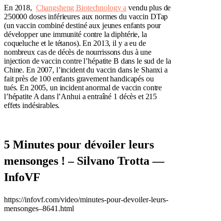
En 2018,
Changsheng Biotechnology a
vendu plus de
250000 doses inférieures aux normes du vaccin DTap
(un vaccin combiné destiné aux jeunes enfants pour
développer une immunité contre la diphtérie, la
coqueluche et le tétanos). En 2013, il y a eu de
nombreux cas de décès de nourrissons dus à une
injection de vaccin contre l’hépatite B dans le sud de la
Chine. En 2007, l’incident du vaccin dans le Shanxi a
fait près de 100 enfants gravement handicapés ou
tués. En 2005, un incident anormal de vaccin contre
l’hépatite A dans l’Anhui a entraîné 1 décès et 215
effets indésirables.
5 Minutes pour dévoiler leurs
mensonges ! – Silvano Trotta —
InfoVF
https://infovf.com/video/minutes-pour-devoiler-leurs-
mensonges–8641.html