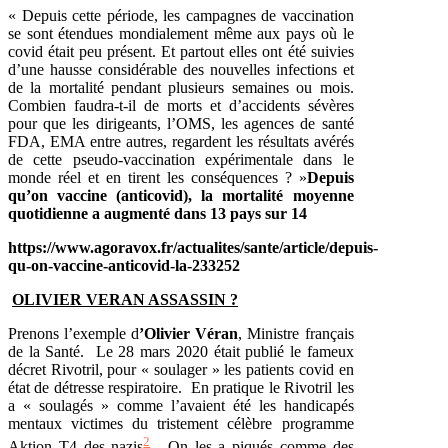
« Depuis cette période, les campagnes de vaccination
se sont étendues mondialement même aux pays où le
covid était peu présent. Et partout elles ont été suivies
d’une hausse considérable des nouvelles infections et
de la mortalité pendant plusieurs semaines ou mois.
Combien faudra-t-il de morts et d’accidents sévères
pour que les dirigeants, l’OMS, les agences de santé
FDA, EMA entre autres, regardent les résultats avérés
de cette pseudo-vaccination expérimentale dans le
monde réel et en tirent les conséquences ? »
Depuis
qu’on vaccine (anticovid), la mortalité moyenne
quotidienne a augmenté dans 13 pays sur 14
https://www.agoravox.fr/actualites/sante/article/depuis-
qu-on-vaccine-anticovid-la-233252
OLIVIER VERAN ASSASSIN ?
Prenons l’exemple d
’Olivier Véran
, Ministre français
de la Santé. Le 28 mars 2020 était publié le fameux
décret Rivotril, pour « soulager » les patients covid en
état de détresse respiratoire. En pratique le Rivotril les
a « soulagés » comme l’avaient été les handicapés
mentaux victimes du tristement célèbre programme
2
Aktion T4 des nazis
. On les a piqués comme des