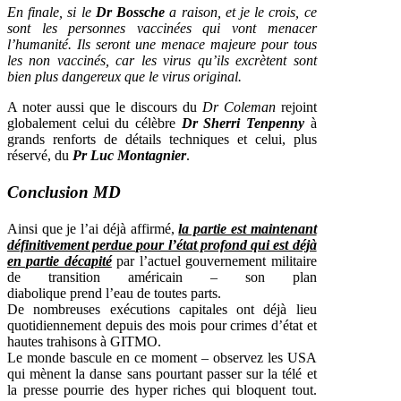
En finale, si le
Dr Bossche
a raison, et je le crois, ce
sont les personnes vaccinées qui vont menacer
l’humanité. Ils seront une menace majeure pour tous
les non vaccinés, car les virus qu’ils excrètent sont
bien plus dangereux que le virus original.
A noter aussi que le discours du
Dr Coleman
rejoint
globalement celui du célèbre
Dr Sherri Tenpenny
à
grands renforts de détails techniques et celui, plus
réservé, du
Pr Luc Montagnier
.
Conclusion MD
Ainsi que je l’ai déjà affirmé,
la partie est maintenant
définitivement perdue pour l’état profond qui est déjà
en partie décapité
par l’actuel gouvernement militaire
de transition américain – son plan
diabolique prend l’eau de toutes parts.
De nombreuses exécutions capitales ont déjà lieu
quotidiennement depuis des mois pour crimes d’état et
hautes trahisons à GITMO.
Le monde bascule en ce moment – observez les USA
qui mènent la danse sans pourtant passer sur la télé et
la presse pourrie des hyper riches qui bloquent tout.