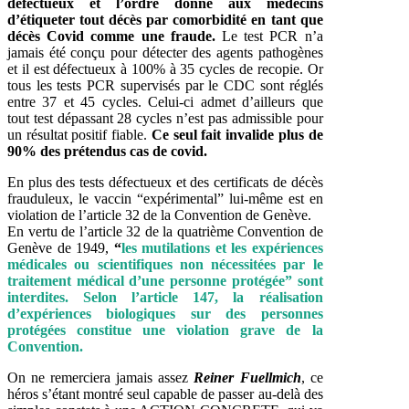
défectueux et l’ordre donné aux médecins
d’étiqueter tout décès par comorbidité en tant que
décès Covid comme une fraude.
Le test PCR n’a
jamais été conçu pour détecter des agents pathogènes
et il est défectueux à 100% à 35 cycles de recopie. Or
tous les tests PCR supervisés par le CDC sont réglés
entre 37 et 45 cycles. Celui-ci admet d’ailleurs que
tout test dépassant 28 cycles n’est pas admissible pour
un résultat positif fiable.
Ce seul fait invalide plus de
90% des prétendus cas de covid.
En plus des tests défectueux et des certificats de décès
frauduleux, le vaccin “expérimental” lui-même est en
violation de l’article 32 de la Convention de Genève.
En vertu de l’article 32 de la quatrième Convention de
Genève de 1949,
“
les mutilations et les expériences
médicales ou scientifiques non nécessitées par le
traitement médical d’une personne protégée” sont
interdites. Selon l’article 147, la réalisation
d’expériences biologiques sur des personnes
protégées constitue une violation grave de la
Convention.
On ne remerciera jamais assez
Reiner Fuellmich
, ce
héros s’étant montré seul capable de passer au-delà des