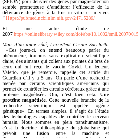
(SPION) pour délivrer des gènes par magnétofection
semble prometteuse d’améliorer l’efficacité de la
délivrance de gènes à la fois in vitro et in vivo.
“
Https://pubmed.ncbi.nlm.nih.gov/24715289/
Et une autre étude de
2007
https://onlinelibrary.wiley.com/doi/abs/10.1002/smll.2007001
Mais d’un autre côté, l’excellent Cesare Sacchetti:
«Ces jours-ci, on entend beaucoup parler du
phénomène, toujours sans explication scientifique
claire, des aimants qui collent aux pointes du bras de
ceux qui ont reçu le vaccin Covid. Un lecteur,
Valerio, que je remercie, rappelle cet article du
Guardian d’il y a 5 ans. On parle d’une recherche
menée par certains scientifiques américains qui
permet de contrôler les circuits cérébraux grâce à une
protéine magnétisée. Oui, c’est bien cela.
Une
protéine magnétisée
. Cette nouvelle branche de la
recherche scientifique est appelée «génie
génétique». En termes simples, il s’agit de l’étude
des technologies capables de contrôler le cerveau
humain. Nous sommes en plein transhumanisme,
c’est la doctrine philosophique du globalisme qui
prévoit une fusion entre la machine et