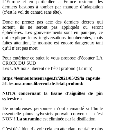
L’Europe et en particulier la France resteront les
derniers bastions à tomber par manque d’adaptation
(c’est le vol du canard sans tête).
Donc ne prenez pas acte des derniers décrets qui
sortent, ils ne seront pas appliqués ou seront
éphémères. Les gouvernements sont en panique, ce
qui explique leurs tergiversations incohérentes, mais
faites attention, le monstre est encore dangereux tant
qu’il n’est pas mort.
Pour entériner ce sujet je vous propose d’écouter LA
CROIX DU SUD
Les USA nous libèrent de l’état profond (12 min)
https://lesmoutonsenrages.fr/2021/05/29/la-capsule-
51-les-usa-nous-liberent-de-letat-profond/
NOTA concernant la tisane d’aiguilles de pin
sylvestre :
De nombreuses personnes m’ont demandé si l’huile
essentielle pinus sylvestris pouvait convenir – c’est
NON !
La suramine
est éliminée par la distillation.
C’est déjà bien d’avoir cela, en attendant peut-être plus