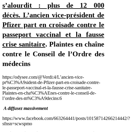
s’alourdit : plus de 12 000
décès. L’ancien vice-président de
Pfizer part en croisade contre le
passeport vaccinal et la fausse
crise sanitaire
. Plaintes en chaîne
contre le Conseil de l’Ordre des
médecins
https://odysee.com/@Verdi:4/L’ancien-vice-
pr%C3%A9sident-de-Pfizer-part-en-croisade-contre-
le-passeport-vaccinal-et-la-fausse-crise-sanitaire-
Plaintes-en-cha%C3%AEnes-contre-le-conseil-de-
l’ordre-des-m%C3%A9decins:6
A diffusez massivement
https://www.facebook.com/663264441/posts/10158714266214442/?
sfnsn=scwspmo