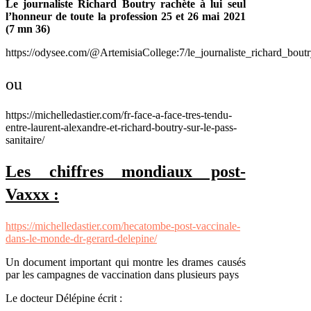
Le journaliste Richard Boutry rachète à lui seul
l’honneur de toute la profession 25 et 26 mai 2021
(7 mn 36)
https://odysee.com/@ArtemisiaCollege:7/le_journaliste_richard_boutr
ou
https://michelledastier.com/fr-face-a-face-tres-tendu-
entre-laurent-alexandre-et-richard-boutry-sur-le-pass-
sanitaire/
Les chiffres mondiaux post-
Vaxxx :
https://michelledastier.com/hecatombe-post-vaccinale-
dans-le-monde-dr-gerard-delepine/
Un document important qui montre les drames causés
par les campagnes de vaccination dans plusieurs pays
Le docteur Délépine écrit :