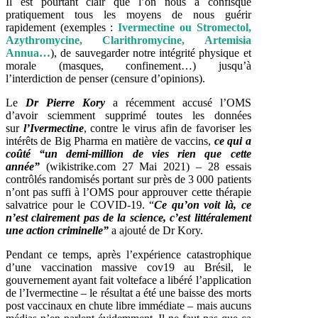
Il est pourtant clair que l’on nous a confisqué
pratiquement tous les moyens de nous guérir
rapidement (exemples :
Ivermectine ou Stromectol,
Azythromycine, Clarithromycine, Artemisia
Annua…
), de sauvegarder notre intégrité physique et
morale (masques, confinement…) jusqu’à
l’interdiction de penser (censure d’opinions).
Le
Dr Pierre Kory
a récemment accusé l’OMS
d’avoir sciemment supprimé toutes les données
sur
l’Ivermectine
, contre le virus afin de favoriser les
intérêts de Big Pharma en matière de vaccins,
ce qui a
coûté “un demi-million de vies rien que cette
année”
(wikistrike.com 27 Mai 2021) – 28 essais
contrôlés randomisés portant sur près de 3 000 patients
n’ont pas suffi à l’OMS pour approuver cette thérapie
salvatrice pour le COVID-19. “
Ce qu’on voit là, ce
n’est clairement pas de la science, c’est littéralement
une action criminelle”
a ajouté de Dr Kory.
Pendant ce temps, après l’expérience catastrophique
d’une vaccination massive cov19 au Brésil, le
gouvernement ayant fait volteface a libéré l’application
de l’Ivermectine – le résultat a été une baisse des morts
post vaccinaux en chute libre immédiate – mais aucuns