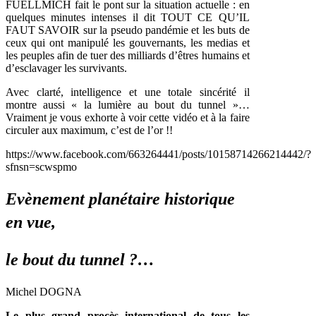
FUELLMICH fait le pont sur la situation actuelle : en
quelques minutes intenses il dit TOUT CE QU’IL
FAUT SAVOIR sur la pseudo pandémie et les buts de
ceux qui ont manipulé les gouvernants, les medias et
les peuples afin de tuer des milliards d’êtres humains et
d’esclavager les survivants.
Avec clarté, intelligence et une totale sincérité il
montre aussi « la lumière au bout du tunnel »…
Vraiment je vous exhorte à voir cette vidéo et à la faire
circuler aux maximum, c’est de l’or !!
https://www.facebook.com/663264441/posts/10158714266214442/?
sfnsn=scwspmo
Evènement planétaire historique
en vue,
le bout du tunnel ?…
Michel DOGNA
Le plus grand procès international de tous les