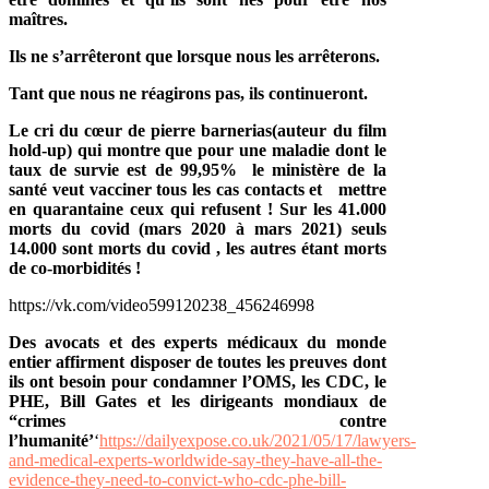
maîtres.
Ils ne s’arrêteront que lorsque nous les arrêterons.
Tant que nous ne réagirons pas, ils continueront.
Le cri du cœur de pierre barnerias(auteur du film
hold-up) qui montre que pour une maladie dont le
taux de survie est de 99,95% le ministère de la
santé veut vacciner tous les cas contacts et mettre
en quarantaine ceux qui refusent ! Sur les 41.000
morts du covid (mars 2020 à mars 2021) seuls
14.000 sont morts du covid , les autres étant morts
de co-morbidités !
https://vk.com/video599120238_456246998
Des avocats et des experts médicaux du monde
entier affirment disposer de toutes les preuves dont
ils ont besoin pour condamner l’OMS, les CDC, le
PHE, Bill Gates et les dirigeants mondiaux de
“crimes contre
l’humanité’
‘
https://dailyexpose.co.uk/2021/05/17/lawyers-
and-medical-experts-worldwide-say-they-have-all-the-
evidence-they-need-to-convict-who-cdc-phe-bill-