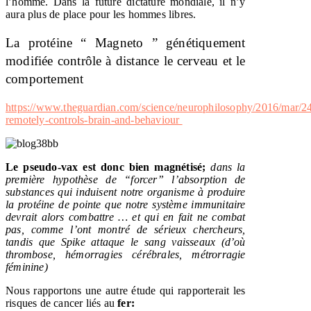
l’homme. Dans la future dictature mondiale, il n’y
aura plus de place pour les hommes libres.
La protéine “ Magneto ” génétiquement
modifiée contrôle à distance le cerveau et le
comportement
https://www.theguardian.com/science/neurophilosophy/2016/mar/2
remotely-controls-brain-and-behaviour
Le pseudo-vax est donc bien magnétisé;
dans la
première hypothèse de “forcer” l’absorption de
substances qui induisent notre organisme à produire
la protéine de pointe que notre système immunitaire
devrait alors combattre … et qui en fait ne combat
pas, comme l’ont montré de sérieux chercheurs,
tandis que Spike attaque le sang vaisseaux (d’où
thrombose, hémorragies cérébrales, métrorragie
féminine)
Nous rapportons une autre étude qui rapporterait les
risques de cancer liés au
fer: