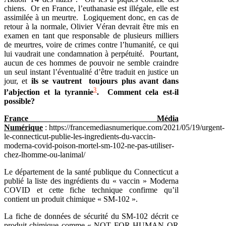
chiens. Or en France, l’euthanasie est illégale, elle est
assimilée à un meurtre. Logiquement donc, en cas de
retour à la normale, Olivier Véran devrait être mis en
examen en tant que responsable de plusieurs milliers
de meurtres, voire de crimes contre l’humanité, ce qui
lui vaudrait une condamnation à perpétuité. Pourtant,
aucun de ces hommes de pouvoir ne semble craindre
un seul instant l’éventualité d’être traduit en justice un
jour, et
ils se vautrent toujours plus avant dans
3
l’abjection et la tyrannie
. Comment cela est-il
possible?
France Média
Numérique
: https://francemediasnumerique.com/2021/05/19/urgent-
le-connecticut-publie-les-ingredients-du-vaccin-
moderna-covid-poison-mortel-sm-102-ne-pas-utiliser-
chez-lhomme-ou-lanimal/
Le département de la santé publique du Connecticut a
publié la liste des ingrédients du « vaccin » Moderna
COVID et cette fiche technique confirme qu’il
contient un produit chimique « SM-102 ».
La fiche de données de sécurité du SM-102 décrit ce
produit chimique comme « NOT FOR HUMAN OR