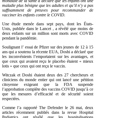
mondiale de la santé a déclaré que les enfants ont une
maladie plus bénigne que les adultes et qu’il n’y a pas
suffisamment de preuves pour recommander de
vacciner les enfants contre le COVID.
Une étude menée dans sept pays, dont les États-
Unis, publiée dans le Lancet , a révélé que moins de
deux enfants sur un million sont morts avec COVID
pendant la pandémie.
Soulignant l’ essai de
Pfizer sur
des jeunes de 12 à 15
ans qui a soutenu la récente EUA, Doshi a déclaré que
les inconvénients l’emportaient sur les avantages, et
que ceux qui avaient reçu le placebo étaient « mieux
lotis » que ceux qui ont reçu le vaccin.
Witczak et Doshi étaient deux des 27 chercheurs et
cliniciens du monde entier qui ont lancé une pétition
citoyenne exigeant que la FDA suspende
l’approbation complète des vaccins COVID jusqu’à ce
que les mesures d’efficacité et de sécurité soient
respectées.
Comme l’a rapporté The Defender le 26 mai, deux
articles récemment publiés dans la revue Hospital
Pediatrics ont révélé que les hospitalisations