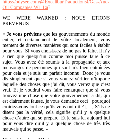
https://odysee.com/@ExcaliburTraduction:4/Gas-And-
Oil-Companies-Wl–1:a
?
WE WERE WARNED : NOUS ETIONS
PREVENUS
«
Je vous préviens
que les gouvernements du monde
entier, et certainement le vôtre localement, vous
mentent de diverses manières qui sont faciles à établir
pour vous. Si vous choisissez de ne pas le faire, il n’y
a rien que quelqu’un comme moi puisse faire à ce
sujet. Vous avez été soumis à la propagande et aux
mensonges de personnes qui sont très bien entraînées
pour cela et je suis un parfait inconnu. Donc je vous
dis simplement que si vous voulez vérifier n’importe
laquelle des choses que j’ai dit, vous verrez que c’est
vrai. Et je voudrai vous faire remarquer que si vous
trouvez une chose que votre gouvernement a dit, qui
est clairement fausse, je vous demande ceci : pourquoi
croiriez-vous tout ce qu’ils vous ont dit ? […] S’ils ne
disent pas la vérité, cela signifie qu’il y a quelque
chose d’autre qui se prépare. Et je suis ici aujourd’hui
pour vous dire qu’il y a quelque chose de très très
mauvais qui se passe. »