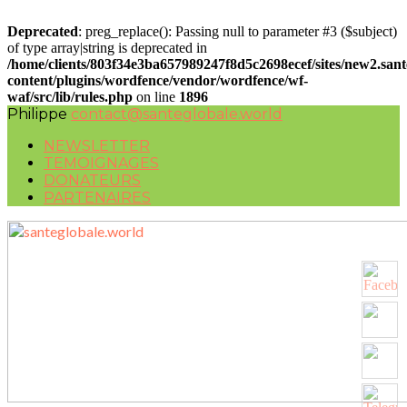
Deprecated
: preg_replace(): Passing null to parameter #3 ($subject)
of type array|string is deprecated in
/home/clients/803f34e3ba657989247f8d5c2698ecef/sites/new2.san
content/plugins/wordfence/vendor/wordfence/wf-
waf/src/lib/rules.php
on line
1896
Philippe
contact@santeglobale.world
NEWSLETTER
TEMOIGNAGES
DONATEURS
PARTENAIRES