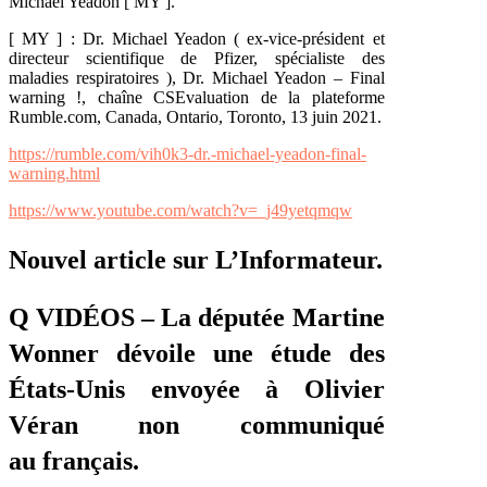
Michael Yeadon [ MY ].
[ MY ] : Dr. Michael Yeadon ( ex-vice-président et
directeur scientifique de Pfizer, spécialiste des
maladies respiratoires ), Dr. Michael Yeadon – Final
warning !, chaîne CSEvaluation de la plateforme
Rumble.com, Canada, Ontario, Toronto, 13 juin 2021.
https://rumble.com/vih0k3-dr.-michael-yeadon-final-
warning.html
https://www.youtube.com/watch?v=_j49yetqmqw
Nouvel article sur L’Informateur.
Q VIDÉOS – La députée Martine
Wonner dévoile une étude des
États-Unis envoyée à Olivier
Véran non communiqué
au français.