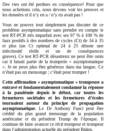
Des vies ont été perdues en conséquence! Pour que
nous achetions cela, nous devons voir les preuves et
les données et il n’y en a / n’y en avait pas !
Vous ne pouvez tout simplement pas discuter de ce
problème asymptomatique sans prendre en compte le
test RT-PCR très imparfait avec ses 97 % à 100 % de
faux positifs à des nombres de cycles (Ct) de 34 à 35
et plus (un Ct optimal de 24 à 25 dénote une
infectiosité réelle et un de conséquences
graves). Ce test RT-PCR désastreux ne peut être omis
car il faisait partie de la tromperie « asymptomatique
». Je ne peux plus être généreux dans ma langue. Ce
n’était pas un mensonge ; c’était pour tromper !
Cette affirmation « asymptomatique » trompeuse a
entravé et fondamentalement condamné la réponse
à la pandémie depuis le début, car toutes les
fermetures sociétales et les fermetures d’écoles
tournaient autour du principe de propagation
asymptomatique
. Le Dr Anthony Fauci peut être
crédité du plus grand mensonge de la population
américaine et du président Trump de l’époque. Il
continue de faire avancer ce récit trompeur et trompeur
dans l’administration actuelle du président Biden.