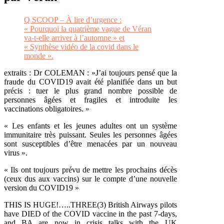
Q SCOOP – À lire d’urgence :
« Pourquoi la quatrième vague de Véran
va-t-elle arriver à l’automne » et
« Synthèse vidéo de la covid dans le
monde ».
extraits : Dr COLEMAN : »J’ai toujours pensé que la
fraude du COVID19 avait été planifiée dans un but
précis : tuer le plus grand nombre possible de
personnes âgées et fragiles et introduite les
vaccinations obligatoires. »
« Les enfants et les jeunes adultes ont un système
immunitaire très puissant. Seules les personnes âgées
sont susceptibles d’être menacées par un nouveau
virus ».
« Ils ont toujours prévu de mettre les prochains décès
(ceux dus aux vaccins) sur le compte d’une nouvelle
version du COVID19 »
THIS IS HUGE!…..THREE(3) British Airways pilots
have DIED of the COVID vaccine in the past 7-days,
and BA are now in crisis talks with the UK