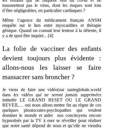
les enfants qui ne risquent rien du covid et ne
transmettent pas le virus, dont les risques sont loin
d’être négligeables, en particulier cardiaques ?
Même l’agence du médicament français ANSM
enquête sur le lien entre myocardites et thérapie
génique. Quand on connait leur lenteur à la détente, il
y a de quoi être inquiet…
[4]
La folie de vacciner des enfants
devient toujours plus évidente :
allons-nous les laisser se faire
massacrer sans broncher ?
Je viens de faire une vidéo(sur santeglobale.world
dans
les vidéos qui ne seront jamais supprimées
intitulée LE GRAND RESET OU LE GRAND
REVEIL… oui nous allons mettre fin au règne de ces
quelques ploutocrates-psychopathes qui veulent
dominer le monde et aider nos concitoyens encore
hypnotisés par la TV à oser se réveiller pour réaliser
que notre santé dépend de nous et qu’elle ne viendra