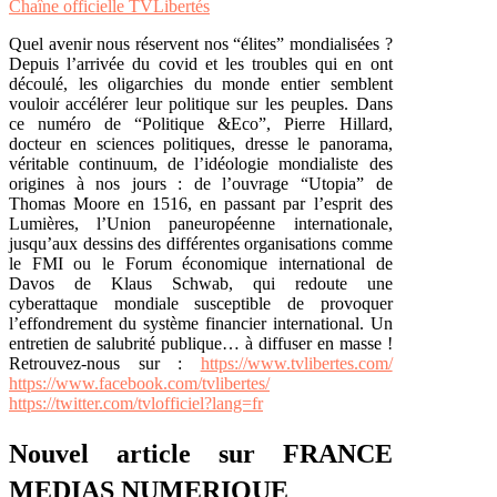
Chaîne officielle TVLibertés
Quel avenir nous réservent nos “élites” mondialisées ?
Depuis l’arrivée du covid et les troubles qui en ont
découlé, les oligarchies du monde entier semblent
vouloir accélérer leur politique sur les peuples. Dans
ce numéro de “Politique &Eco”, Pierre Hillard,
docteur en sciences politiques, dresse le panorama,
véritable continuum, de l’idéologie mondialiste des
origines à nos jours : de l’ouvrage “Utopia” de
Thomas Moore en 1516, en passant par l’esprit des
Lumières, l’Union paneuropéenne internationale,
jusqu’aux dessins des différentes organisations comme
le FMI ou le Forum économique international de
Davos de Klaus Schwab, qui redoute une
cyberattaque mondiale susceptible de provoquer
l’effondrement du système financier international. Un
entretien de salubrité publique… à diffuser en masse !
Retrouvez-nous sur :
https://www.tvlibertes.com/
https://www.facebook.com/tvlibertes/
https://twitter.com/tvlofficiel?lang=fr
Nouvel article sur FRANCE
MEDIAS NUMERIQUE