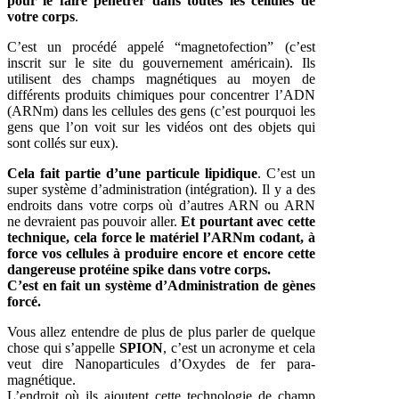
pour le faire pénétrer dans toutes les cellules de
votre corps
.
C’est un procédé appelé “magnetofection” (c’est
inscrit sur le site du gouvernement américain). Ils
utilisent des champs magnétiques au moyen de
différents produits chimiques pour concentrer l’ADN
(ARNm) dans les cellules des gens (c’est pourquoi les
gens que l’on voit sur les vidéos ont des objets qui
sont collés sur eux).
Cela fait partie d’une particule lipidique
. C’est un
super système d’administration (intégration). Il y a des
endroits dans votre corps où d’autres ARN ou ARN
ne devraient pas pouvoir aller.
Et pourtant avec cette
technique, cela force le matériel l’ARNm codant, à
force vos cellules à produire encore et encore cette
dangereuse protéine spike dans votre corps.
C’est en fait un système d’Administration de gènes
forcé.
Vous allez entendre de plus de plus parler de quelque
chose qui s’appelle
SPION
, c’est un acronyme et cela
veut dire Nanoparticules d’Oxydes de fer para-
magnétique.
L’endroit où ils ajoutent cette technologie de champ