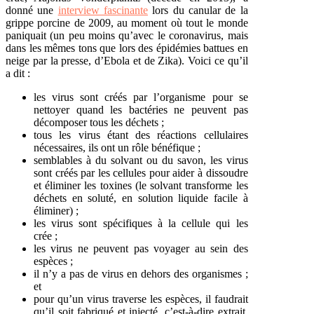
donné une
interview fascinante
lors du canular de la
grippe porcine de 2009, au moment où tout le monde
paniquait (un peu moins qu’avec le coronavirus, mais
dans les mêmes tons que lors des épidémies battues en
neige par la presse, d’Ebola et de Zika). Voici ce qu’il
a dit :
les virus sont créés par l’organisme pour se
nettoyer quand les bactéries ne peuvent pas
décomposer tous les déchets ;
tous les virus étant des réactions cellulaires
nécessaires, ils ont un rôle bénéfique ;
semblables à du solvant ou du savon, les virus
sont créés par les cellules pour aider à dissoudre
et éliminer les toxines (le solvant transforme les
déchets en soluté, en solution liquide facile à
éliminer) ;
les virus sont spécifiques à la cellule qui les
crée ;
les virus ne peuvent pas voyager au sein des
espèces ;
il n’y a pas de virus en dehors des organismes ;
et
pour qu’un virus traverse les espèces, il faudrait
qu’il soit fabriqué et injecté, c’est-à-dire extrait,