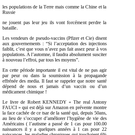
les populations de la Terre mais comme la Chine et la
Russie
ne jouent pas leur jeu ils vont forcément perdre la
bataille.
Les vendeurs de pseudo-vaccins (Pfizer et Cie) disent
aux gouvernements : “Si l’acceptation des injections
faiblit, c’est que vous n’avez pas fait assez peur à vos
populations. A l’automne, il faudra absolument susciter
à nouveau l’effroi, par tous les moyens”.
En cette période importante il est vital de ne pas agir
par peur ou dans la soumission à la propagande
effrénée des media. Il faut se rappeler que notre santé
dépend de nous et jamais d’un vaccin ou d’un
médicament chimique !
Le livre de Robert KENNEDY « The real Antony
FAUCI » qui est déjà sur Amazon en prévente montre
la face cachée de ce tsar de la santé qui, depuis 50ans,
au lieu de s’occuper d’améliorer l’hygiène de vie des
Américains ( l’autisme a passé de 1 cas pour 100.00
naissances il y a quelques années à 1 cas pour 22
naissances, les maladies chroniques qui touchaient 6%