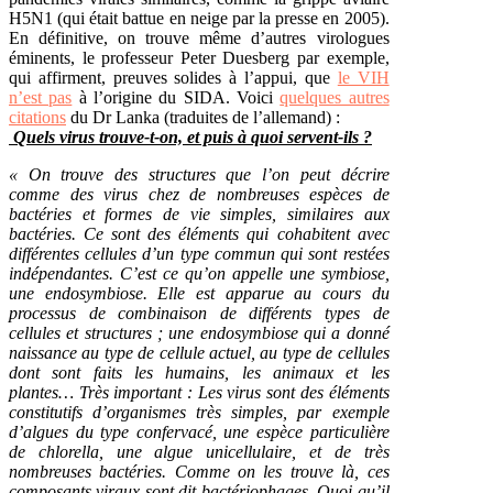
H5N1 (qui était battue en neige par la presse en 2005).
En définitive, on trouve même d’autres virologues
éminents, le professeur Peter Duesberg par exemple,
qui affirment, preuves solides à l’appui, que
le VIH
n’est pas
à l’origine du SIDA. Voici
quelques autres
citations
du Dr Lanka (traduites de l’allemand) :
Quels virus trouve-t-on, et puis à quoi servent-ils ?
« On trouve des structures que l’on peut décrire
comme des virus chez de nombreuses espèces de
bactéries et formes de vie simples, similaires aux
bactéries. Ce sont des éléments qui cohabitent avec
différentes cellules d’un type commun qui sont restées
indépendantes. C’est ce qu’on appelle une symbiose,
une endosymbiose. Elle est apparue au cours du
processus de combinaison de différents types de
cellules et structures ; une endosymbiose qui a donné
naissance au type de cellule actuel, au type de cellules
dont sont faits les humains, les animaux et les
plantes… Très important : Les virus sont des éléments
constitutifs d’organismes très simples, par exemple
d’algues du type confervacé, une espèce particulière
de chlorella, une algue unicellulaire, et de très
nombreuses bactéries. Comme on les trouve là, ces
composants viraux sont dit bactériophages. Quoi qu’il