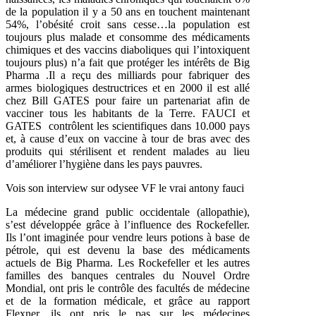
de la population il y a 50 ans en touchent maintenant
54%, l’obésité croit sans cesse…la population est
toujours plus malade et consomme des médicaments
chimiques et des vaccins diaboliques qui l’intoxiquent
toujours plus) n’a fait que protéger les intérêts de Big
Pharma .Il a reçu des milliards pour fabriquer des
armes biologiques destructrices et en 2000 il est allé
chez Bill GATES pour faire un partenariat afin de
vacciner tous les habitants de la Terre. FAUCI et
GATES contrôlent les scientifiques dans 10.000 pays
et, à cause d’eux on vaccine à tour de bras avec des
produits qui stérilisent et rendent malades au lieu
d’améliorer l’hygiène dans les pays pauvres.
Vois son interview sur odysee VF le vrai antony fauci
La médecine grand public occidentale (allopathie),
s’est développée grâce à l’influence des Rockefeller.
Ils l’ont imaginée pour vendre leurs potions à base de
pétrole, qui est devenu la base des médicaments
actuels de Big Pharma. Les Rockefeller et les autres
familles des banques centrales du Nouvel Ordre
Mondial, ont pris le contrôle des facultés de médecine
et de la formation médicale, et grâce au rapport
Flexner, ils ont pris le pas sur les médecines