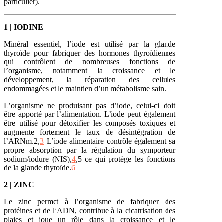
particulier).
1 | IODINE
Minéral essentiel, l’iode est utilisé par la glande
thyroïde pour fabriquer des hormones thyroïdiennes
qui contrôlent de nombreuses fonctions de
l’organisme, notamment la croissance et le
développement, la réparation des cellules
endommagées et le maintien d’un métabolisme sain.
L’organisme ne produisant pas d’iode, celui-ci doit
être apporté par l’alimentation. L’iode peut également
être utilisé pour détoxifier les composés toxiques et
augmente fortement le taux de désintégration de
l’ARNm.2,
3
L’iode alimentaire contrôle également sa
propre absorption par la régulation du symporteur
sodium/iodure (NIS),
4
,5 ce qui protège les fonctions
de la glande thyroïde.
6
2 | ZINC
Le zinc permet à l’organisme de fabriquer des
protéines et de l’ADN, contribue à la cicatrisation des
plaies et joue un rôle dans la croissance et le