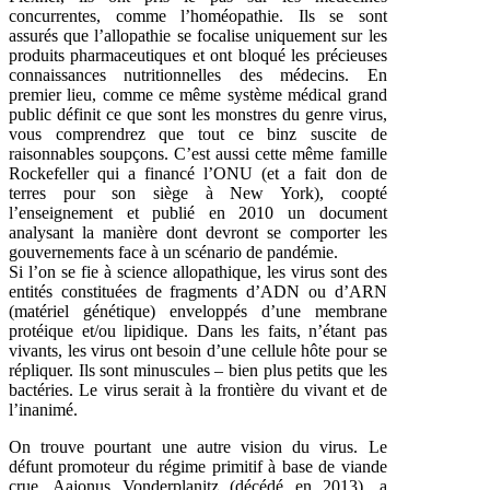
concurrentes, comme l’homéopathie. Ils se sont
assurés que l’allopathie se focalise uniquement sur les
produits pharmaceutiques et ont bloqué les précieuses
connaissances nutritionnelles des médecins. En
premier lieu, comme ce même système médical grand
public définit ce que sont les monstres du genre virus,
vous comprendrez que tout ce binz suscite de
raisonnables soupçons. C’est aussi cette même famille
Rockefeller qui a financé l’ONU (et a fait don de
terres pour son siège à New York), coopté
l’enseignement et publié en 2010 un document
analysant la manière dont devront se comporter les
gouvernements face à un scénario de pandémie.
Si l’on se fie à science allopathique, les virus sont des
entités constituées de fragments d’ADN ou d’ARN
(matériel génétique) enveloppés d’une membrane
protéique et/ou lipidique. Dans les faits, n’étant pas
vivants, les virus ont besoin d’une cellule hôte pour se
répliquer. Ils sont minuscules – bien plus petits que les
bactéries. Le virus serait à la frontière du vivant et de
l’inanimé.
On trouve pourtant une autre vision du virus. Le
défunt promoteur du régime primitif à base de viande
crue, Aajonus Vonderplanitz (décédé en 2013), a