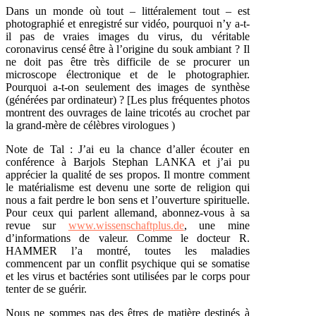
Dans un monde où tout – littéralement tout – est
photographié et enregistré sur vidéo, pourquoi n’y a-t-
il pas de vraies images du virus, du véritable
coronavirus censé être à l’origine du souk ambiant ? Il
ne doit pas être très difficile de se procurer un
microscope électronique et de le photographier.
Pourquoi a-t-on seulement des images de synthèse
(générées par ordinateur) ? [Les plus fréquentes photos
montrent des ouvrages de laine tricotés au crochet par
la grand-mère de célèbres virologues )
Note de Tal : J’ai eu la chance d’aller écouter en
conférence à Barjols Stephan LANKA et j’ai pu
apprécier la qualité de ses propos. Il montre comment
le matérialisme est devenu une sorte de religion qui
nous a fait perdre le bon sens et l’ouverture spirituelle.
Pour ceux qui parlent allemand, abonnez-vous à sa
revue sur
www.wissenschaftplus.de
, une mine
d’informations de valeur. Comme le docteur R.
HAMMER l’a montré, toutes les maladies
commencent par un conflit psychique qui se somatise
et les virus et bactéries sont utilisées par le corps pour
tenter de se guérir.
Nous ne sommes pas des êtres de matière destinés à