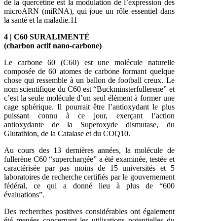
de la quercétine est la modulation de l’expression des
microARN (miRNA), qui joue un rôle essentiel dans
la santé et la maladie.11
4 | C60 SURALIMENTÉ
(charbon actif nano-carbone)
Le carbone 60 (C60) est une molécule naturelle
composée de 60 atomes de carbone formant quelque
chose qui ressemble à un ballon de football creux. Le
nom scientifique du C60 est “Buckminsterfullerene” et
c’est la seule molécule d’un seul élément à former une
cage sphérique. Il pourrait être l’antioxydant le plus
puissant connu à ce jour, exerçant l’action
antioxydante de la Superoxyde dismutase, du
Glutathion, de la Catalase et du COQ10.
Au cours des 13 dernières années, la molécule de
fullerène C60 “superchargée” a été examinée, testée et
caractérisée par pas moins de 15 universités et 5
laboratoires de recherche certifiés par le gouvernement
fédéral, ce qui a donné lieu à plus de “600
évaluations”.
Des recherches positives considérables ont également
été menées concernant les utilisations potentielles du