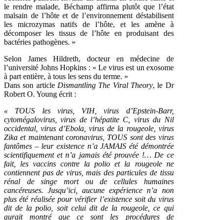
le rendre malade, Béchamp affirma plutôt que l’état
malsain de l’hôte et de l’environnement déstabilisent
les microzymas natifs de l’hôte, et les amène à
décomposer les tissus de l’hôte en produisant des
bactéries pathogènes. »
Selon James Hildreth, docteur en médecine de
l’université Johns Hopkins : « Le virus est un exosome
à part entière, à tous les sens du terme. »
Dans son article
Dismantling The Viral Theory
, le Dr
Robert O. Young écrit :
« TOUS les virus, VIH, virus d’Epstein-Barr,
cytomégalovirus, virus de l’hépatite C, virus du Nil
occidental, virus d’Ebola, virus de la rougeole, virus
Zika et maintenant coronavirus, TOUS sont des virus
fantômes – leur existence n’a JAMAIS été démontrée
scientifiquement et n’a jamais été prouvée !… De ce
fait, les vaccins contre la polio et la rougeole ne
contiennent pas de virus, mais des particules de tissu
rénal de singe mort ou de cellules humaines
cancéreuses. Jusqu’ici, aucune expérience n’a non
plus été réalisée pour vérifier l’existence soit du virus
dit de la polio, soit celui dit de la rougeole, ce qui
aurait montré que ce sont les procédures de