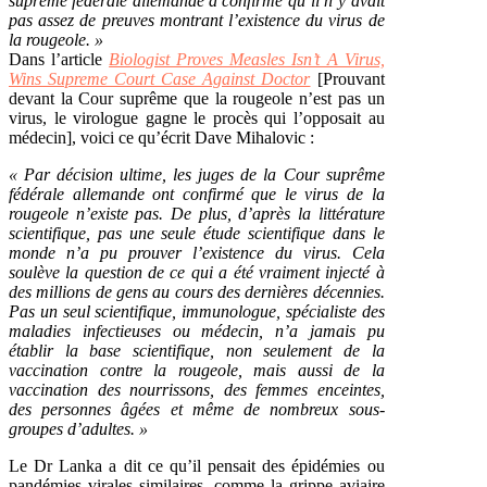
suprême fédérale allemande a confirmé qu’il n’y avait
pas assez de preuves montrant l’existence du virus de
la rougeole. »
Dans l’article
Biologist Proves Measles Isn’t A Virus,
Wins Supreme Court Case Against Doctor
[Prouvant
devant la Cour suprême que la rougeole n’est pas un
virus, le virologue gagne le procès qui l’opposait au
médecin], voici ce qu’écrit Dave Mihalovic :
« Par décision ultime, les juges de la Cour suprême
fédérale allemande ont confirmé que le virus de la
rougeole n’existe pas. De plus, d’après la littérature
scientifique, pas une seule étude scientifique dans le
monde n’a pu prouver l’existence du virus. Cela
soulève la question de ce qui a été vraiment injecté à
des millions de gens au cours des dernières décennies.
Pas un seul scientifique, immunologue, spécialiste des
maladies infectieuses ou médecin, n’a jamais pu
établir la base scientifique, non seulement de la
vaccination contre la rougeole, mais aussi de la
vaccination des nourrissons, des femmes enceintes,
des personnes âgées et même de nombreux sous-
groupes d’adultes. »
Le Dr Lanka a dit ce qu’il pensait des épidémies ou
pandémies virales similaires, comme la grippe aviaire