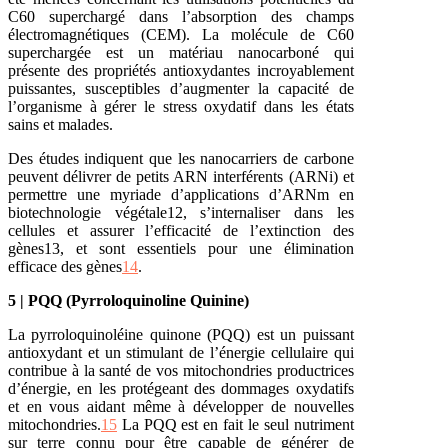
C60 superchargé dans l’absorption des champs
électromagnétiques (CEM). La molécule de C60
superchargée est un matériau nanocarboné qui
présente des propriétés antioxydantes incroyablement
puissantes, susceptibles d’augmenter la capacité de
l’organisme à gérer le stress oxydatif dans les états
sains et malades.
Des études indiquent que les nanocarriers de carbone
peuvent délivrer de petits ARN interférents (ARNi) et
permettre une myriade d’applications d’ARNm en
biotechnologie végétale12, s’internaliser dans les
cellules et assurer l’efficacité de l’extinction des
gènes13, et sont essentiels pour une élimination
efficace des gènes
14
.
5 | PQQ (Pyrroloquinoline Quinine)
La pyrroloquinoléine quinone (PQQ) est un puissant
antioxydant et un stimulant de l’énergie cellulaire qui
contribue à la santé de vos mitochondries productrices
d’énergie, en les protégeant des dommages oxydatifs
et en vous aidant même à développer de nouvelles
mitochondries.
15
La PQQ est en fait le seul nutriment
sur terre connu pour être capable de générer de