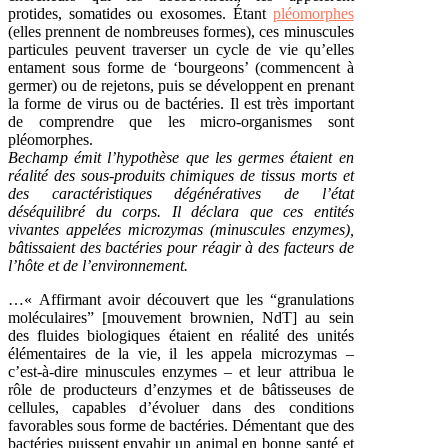
protides, somatides ou exosomes. Étant
pléomorphes
(elles prennent de nombreuses formes), ces minuscules
particules peuvent traverser un cycle de vie qu’elles
entament sous forme de ‘bourgeons’ (commencent à
germer) ou de rejetons, puis se développent en prenant
la forme de virus ou de bactéries. Il est très important
de comprendre que les micro-organismes sont
pléomorphes.
Bechamp émit l’hypothèse que les germes étaient en
réalité des sous-produits chimiques de tissus morts et
des caractéristiques dégénératives de l’état
déséquilibré du corps. Il déclara que ces entités
vivantes appelées microzymas (minuscules enzymes),
bâtissaient des bactéries pour réagir à des facteurs de
l’hôte et de l’environnement.
…« Affirmant avoir découvert que les “granulations
moléculaires” [mouvement brownien, NdT] au sein
des fluides biologiques étaient en réalité des unités
élémentaires de la vie, il les appela microzymas –
c’est-à-dire minuscules enzymes – et leur attribua le
rôle de producteurs d’enzymes et de bâtisseuses de
cellules, capables d’évoluer dans des conditions
favorables sous forme de bactéries. Démentant que des
bactéries puissent envahir un animal en bonne santé et