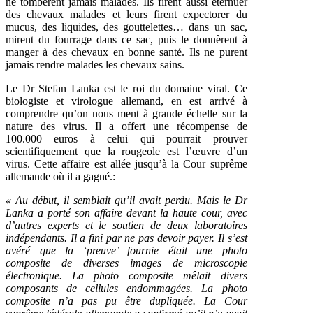
ne tombèrent jamais malades. Ils firent aussi éternuer
des chevaux malades et leurs firent expectorer du
mucus, des liquides, des gouttelettes… dans un sac,
mirent du fourrage dans ce sac, puis le donnèrent à
manger à des chevaux en bonne santé. Ils ne purent
jamais rendre malades les chevaux sains.
Le Dr Stefan Lanka est le roi du domaine viral. Ce
biologiste et virologue allemand, en est arrivé à
comprendre qu’on nous ment à grande échelle sur la
nature des virus. Il a offert une récompense de
100.000 euros à celui qui pourrait prouver
scientifiquement que la rougeole est l’œuvre d’un
virus. Cette affaire est allée jusqu’à la Cour suprême
allemande où il a gagné.:
« Au début, il semblait qu’il avait perdu. Mais le Dr
Lanka a porté son affaire devant la haute cour, avec
d’autres experts et le soutien de deux laboratoires
indépendants. Il a fini par ne pas devoir payer. Il s’est
avéré que la ‘preuve’ fournie était une photo
composite de diverses images de microscopie
électronique. La photo composite mêlait divers
composants de cellules endommagées. La photo
composite n’a pas pu être dupliquée. La Cour