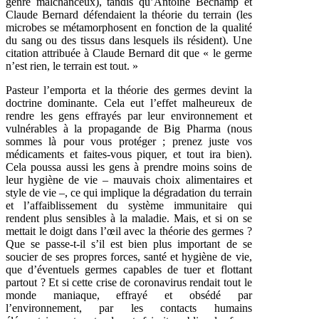
genre malchanceux), tandis qu’Antoine Béchamp et
Claude Bernard défendaient la théorie du terrain (les
microbes se métamorphosent en fonction de la qualité
du sang ou des tissus dans lesquels ils résident). Une
citation attribuée à Claude Bernard dit que « le germe
n’est rien, le terrain est tout. »
Pasteur l’emporta et la théorie des germes devint la
doctrine dominante. Cela eut l’effet malheureux de
rendre les gens effrayés par leur environnement et
vulnérables à la propagande de Big Pharma (nous
sommes là pour vous protéger ; prenez juste vos
médicaments et faites-vous piquer, et tout ira bien).
Cela poussa aussi les gens à prendre moins soins de
leur hygiène de vie – mauvais choix alimentaires et
style de vie –, ce qui implique la dégradation du terrain
et l’affaiblissement du système immunitaire qui
rendent plus sensibles à la maladie. Mais, et si on se
mettait le doigt dans l’œil avec la théorie des germes ?
Que se passe-t-il s’il est bien plus important de se
soucier de ses propres forces, santé et hygiène de vie,
que d’éventuels germes capables de tuer et flottant
partout ? Et si cette crise de coronavirus rendait tout le
monde maniaque, effrayé et obsédé par
l’environnement, par les contacts humains