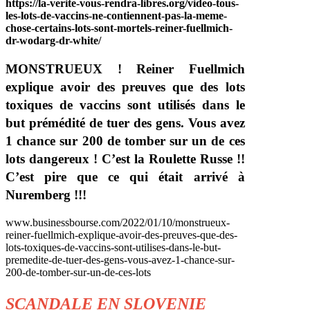
https://la-verite-vous-rendra-libres.org/video-tous-
les-lots-de-vaccins-ne-contiennent-pas-la-meme-
chose-certains-lots-sont-mortels-reiner-fuellmich-
dr-wodarg-dr-white/
MONSTRUEUX ! Reiner Fuellmich
explique avoir des preuves que des lots
toxiques de vaccins sont utilisés dans le
but prémédité de tuer des gens. Vous avez
1 chance sur 200 de tomber sur un de ces
lots dangereux ! C’est la Roulette Russe !!
C’est pire que ce qui était arrivé à
Nuremberg !!!
www.businessbourse.com/2022/01/10/monstrueux-
reiner-fuellmich-explique-avoir-des-preuves-que-des-
lots-toxiques-de-vaccins-sont-utilises-dans-le-but-
premedite-de-tuer-des-gens-vous-avez-1-chance-sur-
200-de-tomber-sur-un-de-ces-lots
SCANDALE EN SLOVENIE