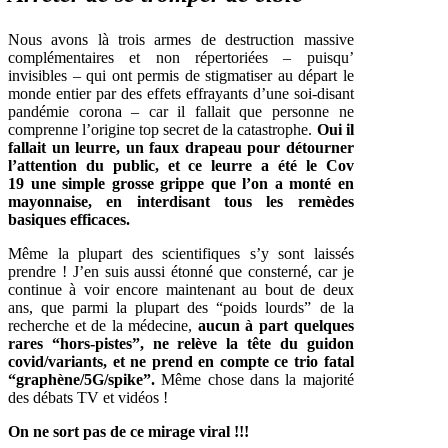
Nous avons là trois armes de destruction massive
complémentaires et non répertoriées – puisqu’
invisibles – qui ont permis de stigmatiser au départ le
monde entier par des effets effrayants d’une soi-disant
pandémie corona – car il fallait que personne ne
comprenne l’origine top secret de la catastrophe.
Oui il
fallait un leurre, un faux drapeau pour détourner
l’attention du public, et ce leurre a été le Cov
19
une simple grosse grippe que l’on a monté en
mayonnaise, en interdisant tous les remèdes
basiques efficaces.
Même la plupart des scientifiques s’y sont laissés
prendre ! J’en suis aussi étonné que consterné, car je
continue à voir encore maintenant au bout de deux
ans, que parmi la plupart des “poids lourds” de la
recherche et de la médecine,
aucun à part quelques
rares “hors-pistes”, ne relève la tête du guidon
covid/variants, et ne prend en compte ce trio fatal
“graphène/5G/spike”.
Même chose dans la majorité
des débats TV et vidéos !
On ne sort pas de ce mirage viral !!!