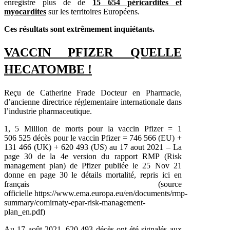
enregistre plus de de
15 654 péricardites et
myocardites
sur les territoires Européens.
Ces résultats sont extrêmement inquiétants.
VACCIN PFIZER QUELLE
HECATOMBE !
Reçu de Catherine Frade Docteur en Pharmacie,
d’ancienne directrice réglementaire internationale dans
l’industrie pharmaceutique.
1, 5 Million de morts pour la vaccin Pfizer = 1
506 525 décès pour le vaccin Pfizer = 746 566 (EU) +
131 466 (UK) + 620 493 (US) au 17 aout 2021 – La
page 30 de la 4e version du rapport RMP (Risk
management plan) de Pfizer publiée le 25 Nov 21
donne en page 30 le détails mortalité, repris ici en
français (source
officielle
https://www.ema.europa.eu/en/documents/rmp-
summary/comirnaty-epar-risk-management-
plan_en.pdf)
Au 17 août 2021, 620 493 décès ont été signalés aux