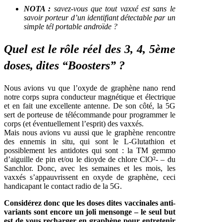
NOTA :
savez-vous que tout vaxxé est sans le
savoir porteur d’un identifiant détectable par un
simple tél portable androïde ?
Quel est le rôle réel des 3, 4, 5ème
doses, dites “Boosters” ?
Nous avions vu que l’oxyde de graphène nano rend
notre corps supra conducteur magnétique et électrique
et en fait une excellente antenne. De son côté, la 5G
sert de porteuse de télécommande pour programmer le
corps (et éventuellement l’esprit) des vaxxés.
Mais nous avions vu aussi que le graphène rencontre
des ennemis in situ, qui sont le L-Glutathion et
possiblement les antidotes qui sont : la TM gemmo
d’aiguille de pin et/ou le dioyde de chlore ClO²- – du
Sanchlor. Donc, avec les semaines et les mois, les
vaxxés s’appauvrissent en oxyde de graphène, ceci
handicapant le contact radio de la 5G.
Considérez donc que les doses dites vaccinales anti-
variants sont encore un joli mensonge – le seul but
est de vous recharger en graphène pour entretenir