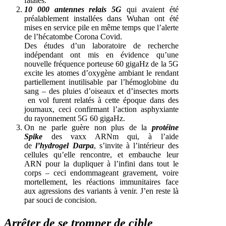
fatales.
10 000 antennes relais 5G
qui avaient été
préalablement installées dans Wuhan ont été
mises en service pile en même temps que l’alerte
de l’hécatombe Corona Covid.
Des études d’un laboratoire de recherche
indépendant ont mis en évidence qu’une
nouvelle fréquence porteuse 60 gigaHz de la 5G
excite les atomes d’oxygène ambiant le rendant
partiellement inutilisable par l’hémoglobine du
sang – des pluies d’oiseaux et d’insectes morts
en vol furent relatés à cette époque dans des
journaux, ceci confirmant l’action asphyxiante
du rayonnement 5G 60 gigaHz.
On ne parle guère non plus de la
protéine
Spike
des vaxx ARNm qui, à l’aide
de
l’hydrogel Darpa
, s’invite à l’intérieur des
cellules qu’elle rencontre, et embauche leur
ARN pour la dupliquer à l’infini dans tout le
corps – ceci endommageant gravement, voire
mortellement, les réactions immunitaires face
aux agressions des variants à venir. J’en reste là
par souci de concision.
Arrêter de se tromper de cible