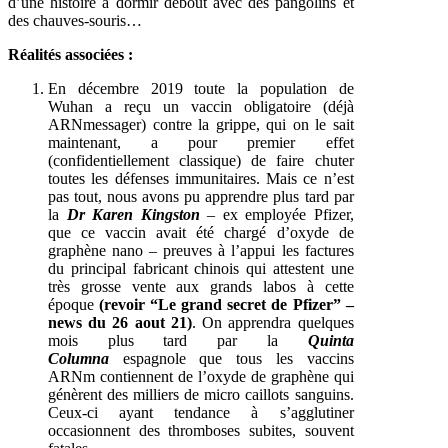
d’une histoire à dormir debout avec des pangolins et
des chauves-souris…
Réalités associées :
En décembre 2019 toute la population de
Wuhan a reçu un vaccin obligatoire (déjà
ARNmessager) contre la grippe, qui on le sait
maintenant, a pour premier effet
(confidentiellement classique) de faire chuter
toutes les défenses immunitaires. Mais ce n’est
pas tout, nous avons pu apprendre plus tard par
la
Dr Karen Kingston
– ex employée Pfizer,
que ce vaccin avait été chargé d’oxyde de
graphène nano – preuves à l’appui les factures
du principal fabricant chinois qui attestent une
très grosse vente aux grands labos à cette
époque
(revoir “Le grand secret de Pfizer” –
news du 26 aout 21)
. On apprendra quelques
mois plus tard par la
Quinta
Columna
espagnole que tous les vaccins
ARNm contiennent de l’oxyde de graphène qui
génèrent des milliers de micro caillots sanguins.
Ceux-ci ayant tendance à s’agglutiner
occasionnent des thromboses subites, souvent