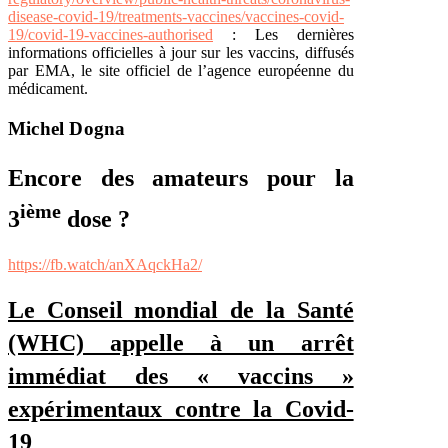
disease-covid-19/treatments-vaccines/vaccines-covid-
19/covid-19-vaccines-authorised
: Les dernières
informations officielles à jour sur les vaccins, diffusés
par EMA, le site officiel de l’agence européenne du
médicament.
Michel Dogna
Encore des amateurs pour la
ième
3
dose ?
https://fb.watch/anXAqckHa2/
Le Conseil mondial de la Santé
(WHC) appelle à un arrêt
immédiat des « vaccins »
expérimentaux contre la Covid-
19