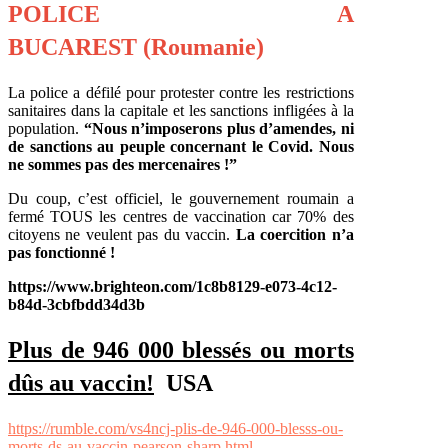
POLICE A
BUCAREST
(Roumanie)
La police a défilé pour protester contre les restrictions
sanitaires dans la capitale et les sanctions infligées à la
population.
“Nous n’imposerons plus d’amendes, ni
de sanctions au peuple concernant le Covid. Nous
ne sommes pas des mercenaires !”
Du coup, c’est officiel, le gouvernement roumain a
fermé TOUS les centres de vaccination car 70% des
citoyens ne veulent pas du vaccin.
La coercition n’a
pas fonctionné !
https://www.brighteon.com/1c8b8129-e073-4c12-
b84d-3cbfbdd34d3b
Plus de 946 000 blessés ou morts
dûs au vaccin!
USA
https://rumble.com/vs4ncj-plis-de-946-000-blesss-ou-
morts-ds-au-vaccin-pearson-sharp.html