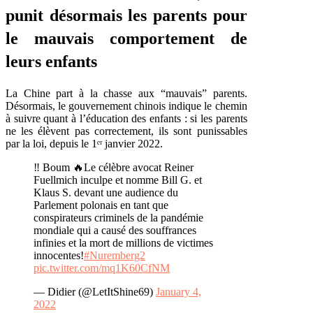
punit désormais les parents pour
le mauvais comportement de
leurs enfants
La Chine part à la chasse aux “mauvais” parents.
Désormais, le gouvernement chinois indique le chemin
à suivre quant à l’éducation des enfants : si les parents
ne les élèvent pas correctement, ils sont punissables
par la loi, depuis le 1ᵉʳ janvier 2022.
‼️ Boum 🔥Le célèbre avocat Reiner
Fuellmich inculpe et nomme Bill G. et
Klaus S. devant une audience du
Parlement polonais en tant que
conspirateurs criminels de la pandémie
mondiale qui a causé des souffrances
infinies et la mort de millions de victimes
innocentes!
#Nuremberg2
pic.twitter.com/mq1K60CfNM
— Didier (@LetItShine69)
January 4,
2022