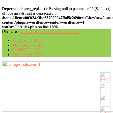
Deprecated
: preg_replace(): Passing null to parameter #3 ($subject)
of type array|string is deprecated in
/home/clients/803f34e3ba657989247f8d5c2698ecef/sites/new2.san
content/plugins/wordfence/vendor/wordfence/wf-
waf/src/lib/rules.php
on line
1896
Philippe
contact@santeglobale.world
NEWSLETTER
TEMOIGNAGES
DONATEURS
PARTENAIRES