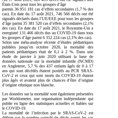
États-Unis pour tous les groupes d’âge
parmis 36 951 181 cas d’effets secondaires (1,7 % des
cas). En date du 17 août 2021, 746 566 décès ont été
signalés déclarés dans l’UE/EEE pour tous les groupes
d’âge parmi 35 381 520 cas d’effets secondaires (2,1%
des cas). En date du 17 août 2021, le Royaume-Uni a
enregistré 131 466 décès dus au COVID-19 dans tous
les groupes d’âge parmi 6 352 224 cas (2,1% des cas).
Selon une méta-analyse récente d’études pédiatriques
publiées jusqu’en octobre 2020, la mortalité des
patients pédiatriques était de 0,1 à 2 %. Dans une
étude de janvier à juin 2020 utilisant la base de
données nationale sur la mortalité infantile (NCMD)
en Angleterre, 5,7 % des 437 enfants âgés de 0 à 17
ans qui sont décédés étaient positifs au PCR SRAS-
CoV-2 et ceux qui sont morts du COVID-19 étaient
plus âgés et avaient plus de chances d’être d’origine
d’origine ethnique non blanche.
Les données sur la mortalité sont également présentées
par Worldometer, une organisation indépendante qui
publie en ligne des statistiques actuelles et fiables sur
le COVID-19.
La mortalité de l’infection par le SRAS-CoV-2 est
définie par le nombre cumulé de décès parmi les cas