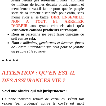
grand parents (les soi-disant inutiles), combien
de millions de jeunes détruits physiquement et
mentalement va-t-il falloir pour que le peuple
sorte de sa torpeur disciplinée pour enfin, sans
même avoir à se battre,
DIRE ENSEMBLE
NON A TOUT, ET ARRETER
D’OBEIR
aux tyrans criminels ainsi qu’à
leurs
valets collabos profiteurs corrompus.
Rien ni personne ne peut faire quoique ce
soit contre cela.
Nota :
militaires, gendarmes et diverses forces
de l’ordre n’attendent que cela pour se joindre
au peuple et le soutenir.
* * * * *
ATTENTION : QU’EN EST-IL
DES ASSURANCES VIE ?
Voici une histoire qui fait jurisprudence :
Un riche industriel retraité de Versailles, s’étant fait
vaxxer (par prudence) contre le cov19 est mort