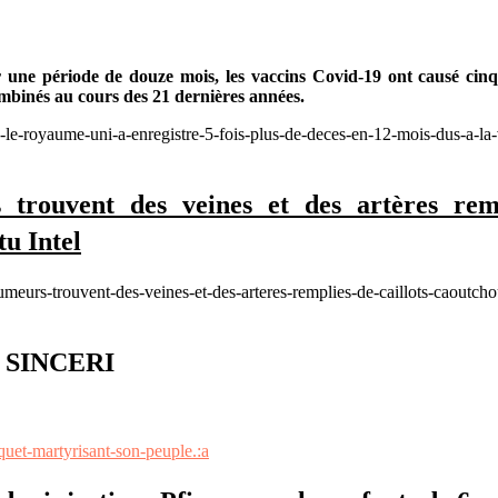
une période de douze mois, les vaccins Covid-19 ont causé cinq 
ombinés au cours des 21 dernières années.
e-royaume-uni-a-enregistre-5-fois-plus-de-deces-en-12-mois-dus-a-la-
trouvent des veines et des artères remp
u Intel
meurs-trouvent-des-veines-et-des-arteres-remplies-de-caillots-caoutch
 SINCERI
quet-martyrisant-son-peuple.:a