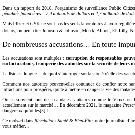
Dans un rapport de 2018, l’organisme de surveillance Public Citiz
pénalités financières – 7,9 milliards de dollars et 4,7 milliards de dol
Mais Pfizer et GSK ne sont pas les seuls laboratoires à avoir régulièr
dollars, on peut citer Johnson & Johnson, Merck, Abbott, Eli Lilly, N
De nombreuses accusations… En toute impun
Les accusations sont multiples :
corruption de responsables gouve
surfacturations, tromperie des autorités sur la sécurité de leurs
La liste est longue… de quoi s’interroger sur la sûreté réelle des vacc
Comment nos autorités peuvent-elles continuer de confier notre sant
infractions pour prospérer, quitte à mettre en danger la vie des mala
On se souvient tous des scandales sanitaires comme le Vioxx ou l
actuellement sur le marché… En décembre 2021, le magazine
Prescr
dangereux qu’utiles[3] !
Ce mois-ci dans
Révélations Santé & Bien-Être
, notre journaliste d
vous méfier…