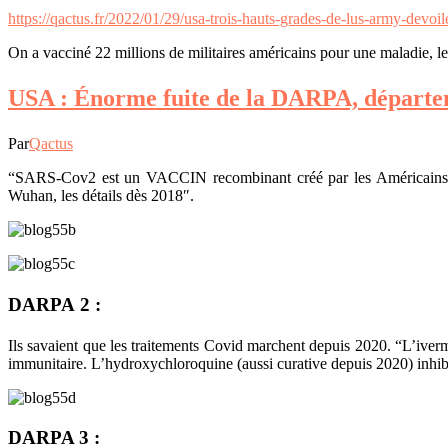
https://qactus.fr/2022/01/29/usa-trois-hauts-grades-de-lus-army-devoi
On a vacciné 22 millions de militaires américains pour une maladie, l
USA : Énorme fuite de la DARPA, départe
Par
Qactus
“SARS-Cov2 est un VACCIN recombinant créé par les Américain
Wuhan, les détails dès 2018″.
DARPA 2 :
Ils savaient que les traitements Covid marchent depuis 2020. “L’iverme
immunitaire. L’hydroxychloroquine (aussi curative depuis 2020) inhib
DARPA 3
: