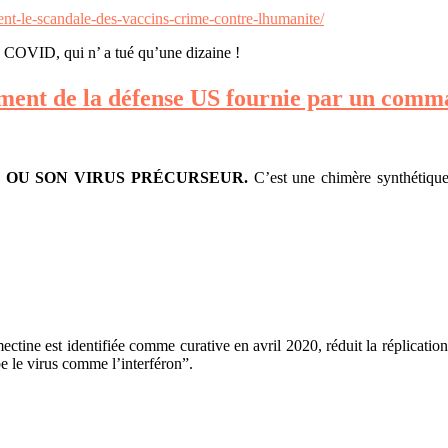
lent-le-scandale-des-vaccins-crime-contre-lhumanite/
e COVID, qui n’ a tué qu’une dizaine !
ment de la défense US fournie par un com
s
OU SON VIRUS PRÉCURSEUR.
C’est une chimère synthétique
ctine est identifiée comme curative en avril 2020, réduit la réplication
e le virus comme l’interféron”.