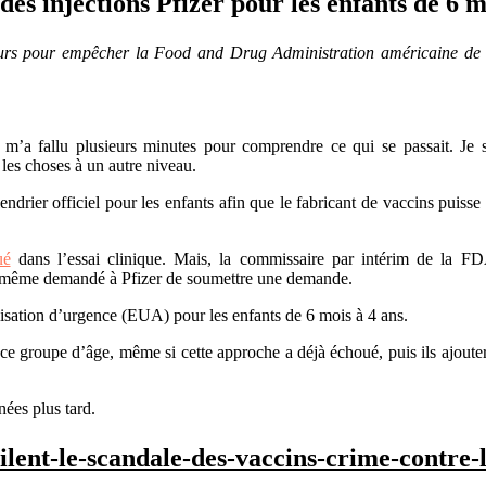
es injections Pfizer pour les enfants de 6 m
ours pour empêcher la Food and Drug Administration américaine de
 Il m’a fallu plusieurs minutes pour comprendre ce qui se passait. J
les choses à un autre niveau.
lendrier
officiel pour les enfants afin que le fabricant de vaccins puisse
ué
dans l’essai clinique. Mais, la commissaire par intérim de la 
nd même
demandé
à Pfizer de soumettre une demande.
isation d’urgence (EUA) pour les enfants de 6 mois à 4 ans.
 groupe d’âge, même si cette approche a déjà échoué, puis ils ajouter
nées plus tard.
ilent-le-scandale-des-vaccins-crime-contre-