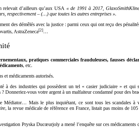
en relevait d’ailleurs qu’aux USA
« de 1991 à 2017, GlaxoSmithKlin
lars, respectivement – (…) que toutes les autres entreprises ».
ement des démêlés avec la justice : parmi ceux qui ont reçu des pénalité
[2]
ovartis, AstraZeneca
…
ité
rnementaux, pratiques commerciales frauduleuses, fausses déclara
 médicaments
, etc.
ins et médicaments autorisés.
é à des industries qui possèdent un tel « casier judiciaire » et qui s
des ? Donneriez-vous votre argent à un malfaiteur condamné pour des bra
e Médiator… Mais le plus inquiétant, ce sont tous les scandales à 
ire
, la revue médicale de référence en France, listait pas moins de 10
’investigation Pryska Ducœurjoly a mené l’enquête sur ces médicaments