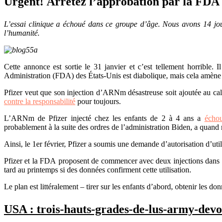
Urgent! Arrêtez l’approbation par la FDA d
L’essai clinique a échoué dans ce groupe d’âge. Nous avons 14 j
l’humanité.
Cette
annonce
est sortie le 31 janvier et c’est tellement horrible.
Administration (FDA) des États-Unis est diabolique, mais cela amène 
Pfizer
veut que son injection d’ARNm désastreuse soit ajoutée au
ca
contre la responsabilité
pour toujours.
L’ARNm de Pfizer injecté chez les enfants de 2 à 4 ans a
écho
probablement à la suite des ordres de l’administration Biden, a qua
Ainsi, le 1er février, Pfizer
a soumis
une demande d’autorisation d’util
Pfizer et la FDA
proposent
de commencer avec deux injections dans ce
tard au printemps si des données confirment cette utilisation.
Le plan est littéralement – tirer sur les enfants d’abord, obtenir les don
USA : trois-hauts-grades-de-lus-army-devo