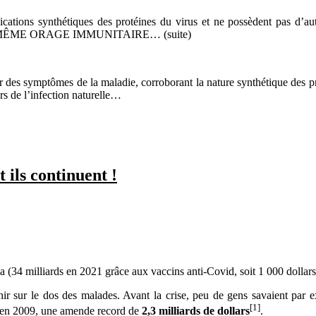
ications synthétiques des protéines du virus et ne possèdent pas d’a
sant le MÊME ORAGE IMMUNITAIRE… (suite)
ir des symptômes de la maladie, corroborant la nature synthétique des pr
ors de l’infection naturelle…
 ils continuent !
a (34 milliards en 2021 grâce aux vaccins anti-Covid, soit 1 000 dolla
hir sur le dos des malades. Avant la crise, peu de gens savaient par e
[1]
, en 2009, une amende record de
2,3 milliards de dollars
.