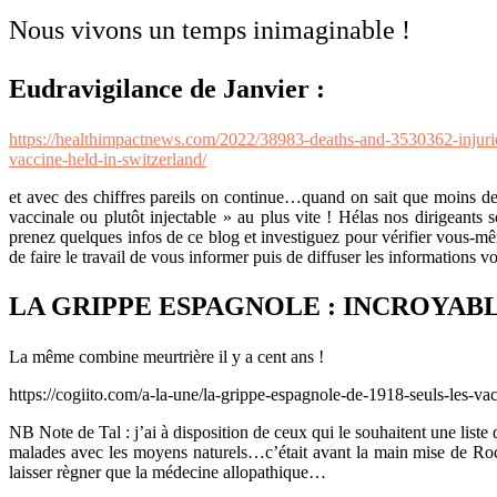
Nous vivons un temps inimaginable !
Eudravigilance de Janvier :
https://healthimpactnews.com/2022/38983-deaths-and-3530362-injuries
vaccine-held-in-switzerland/
et avec des chiffres pareils on continue…quand on sait que moins de 1
vaccinale ou plutôt injectable » au plus vite ! Hélas nos dirigeants 
prenez quelques infos de ce blog et investiguez pour vérifier vous
de faire le travail de vous informer puis de diffuser les informations
LA GRIPPE ESPAGNOLE : INCROYABL
La même combine meurtrière il y a cent ans !
https://cogiito.com/a-la-une/la-grippe-espagnole-de-1918-seuls-les-va
NB Note de Tal : j’ai à disposition de ceux qui le souhaitent une lis
malades avec les moyens naturels…c’était avant la main mise de Rock
laisser règner que la médecine allopathique…