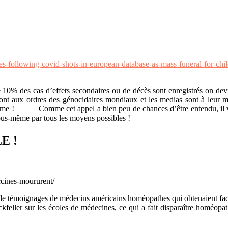
-following-covid-shots-in-european-database-as-mass-funeral-for-chil
0% des cas d’effets secondaires ou de décès sont enregistrés on devrai
sont aux ordres des génocidaires mondiaux et les medias sont à leur me
-même ! Comme cet appel a bien peu de chances d’être entendu, il vo
 vous-même par tous les moyens possibles !
E !
ccines-moururent/
te de témoignages de médecins américains homéopathes qui obtenaient fac
feller sur les écoles de médecines, ce qui a fait disparaître homéopat