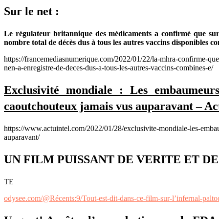
Sur le net :
Le régulateur britannique des médicaments a confirmé que sur 
nombre total de décès dus à tous les autres vaccins disponibles c
https://francemediasnumerique.com/2022/01/22/la-mhra-confirme-que-l
nen-a-enregistre-de-deces-dus-a-tous-les-autres-vaccins-combines-e/
Exclusivité mondiale : Les embaumeurs 
caoutchouteux jamais vus auparavant – Act
https://www.actuintel.com/2022/01/28/exclusivite-mondiale-les-embau
auparavant/
UN FILM PUISSANT DE VERITE ET DE
TE
odysee.com/@Récents:9/Tout-est-dit-dans-ce-film-sur-l’infernal-palto