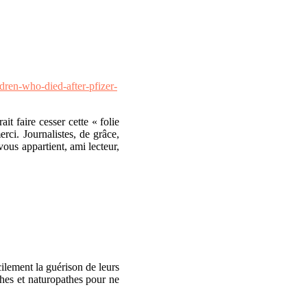
dren-who-died-after-pfizer-
t faire cesser cette « folie
rci. Journalistes, de grâce,
us appartient, ami lecteur,
ilement la guérison de leurs
hes et naturopathes pour ne