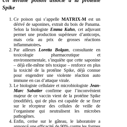
Un terrible poison associé à la protéine
Spike
Ce poison qui s’appelle
MATRIX-M
est un
dérivé de saponines, extrait du bois de Panama.
Selon la biologiste
Emma Kahn
, cet adjuvant
permet une production supérieure d’anticorps,
mais cela au prix de grosses réactions
inflammatoires
.
Par ailleurs
Loretta Bolgan
, consultante en
toxicologie pharmaceutique et
environnementale, s’inquiète que cette saponine
– déjà elle-même très toxique – renforce en plus
la toxicité de la protéine Spike, déjà connue
pour engendrer une violente réaction auto
immune en cas d’attaque virale.
Le biologiste cellulaire et microbiologiste
Jean-
Marc Sabatier
confirme que l’inconvénient
majeur de ce vaccin vient de la protéine Spike
(modifiée), qui de plus est capable de se fixer
sur le récepteur des cellules de veille de
l’organisme qui neutralisent les microbes
pathogènes.
Enfin, cerise sur le gâteau, le laboratoire a
annoncé une efficacité de 90% contre les formes