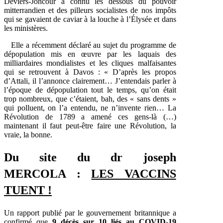
Deviers-Joncour a connu les dessous du pouvoir
mitterrandien et des pilleurs socialistes de nos impôts
qui se gavaient de caviar à la louche à l’Élysée et dans
les ministères.
Elle a récemment déclaré au sujet du programme de
dépopulation mis en œuvre par les laquais des
milliardaires mondialistes et les cliques malfaisantes
qui se retrouvent à Davos : « D’après les propos
d’Attali, il l’annonce clairement… J’entendais parler à
l’époque de dépopulation tout le temps, qu’on était
trop nombreux, que c’étaient, bah, des « sans dents »
qui polluent, on l’a entendu, ne n’invente rien… La
Révolution de 1789 a amené ces gens-là (…)
maintenant il faut peut-être faire une Révolution, la
vraie, la bonne.
Du site du dr joseph
MERCOLA :
LES VACCINS
TUENT !
Un rapport publié par le gouvernement britannique a
confirmé que
9 décès sur 10 liés au COVID-19