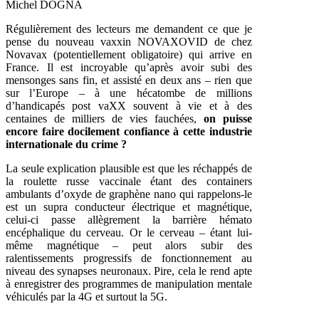
Michel DOGNA
Régulièrement des lecteurs me demandent ce que je
pense du nouveau vaxxin NOVAXOVID de chez
Novavax (potentiellement obligatoire) qui arrive en
France. Il est incroyable qu’après avoir subi des
mensonges sans fin, et assisté en deux ans – rien que
sur l’Europe – à une hécatombe de millions
d’handicapés post vaXX souvent à vie et à des
centaines de milliers de vies fauchées,
on puisse
encore faire docilement confiance à cette industrie
internationale du crime ?
La seule explication plausible est que les réchappés de
la roulette russe vaccinale étant des containers
ambulants d’oxyde de graphène nano qui rappelons-le
est un supra conducteur électrique et magnétique,
celui-ci passe allègrement la barrière hémato
encéphalique du cerveau. Or le cerveau – étant lui-
même magnétique – peut alors subir des
ralentissements progressifs de fonctionnement au
niveau des synapses neuronaux. Pire, cela le rend apte
à enregistrer des programmes de manipulation mentale
véhiculés par la 4G et surtout la 5G.