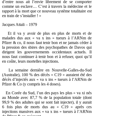
d’entre nous ait l’envie librement de se comporter
comme un esclave… C’est à travers la médecine et le
rapport à la mort que ce nouveau système totalitaire est
en train de s’installer ! »
Jacques Attali – 1979
Et il va y avoir de plus en plus de morts et de
malades dus aux « va x ins » tueurs à l’ARNm de
Pfizer & co, il nous faut tenir bon et ne jamais céder à
la pression des sbires des psychopathes de Davos qui
dirigent les gouvernements occidentaux actuels. Il
nous faut continuer à tenir bon et à refuser, quoi qu’il
en coûte, leurs mortelles injections.
La semaine dernière en Nouvelle-Galles-du-Sud
(Australie), 100 % des décès « C19 » auraient été des
décès d’injectés aux « va x ins » tueurs à l’ARNm de
Pfizer & Co (y compris les 4 doses).
En Corée du Sud, l’un des pays les plus « va xi nés
au Monde avec 87,7 % de la population totale (dont
99,9 % des adultes qui se sont fait injecter), il y aurait
6 fois plus de morts dus au « C19 » après ces
injections massives aux « va x ins » tueurs à l’ARNm