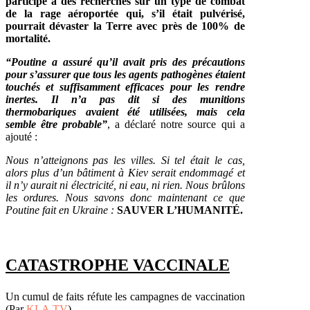
participé à des recherches sur un type de combat
de la rage aéroportée qui, s’il était pulvérisé,
pourrait dévaster la Terre avec près de 100% de
mortalité.
“Poutine a assuré qu’il avait pris des précautions
pour s’assurer que tous les agents pathogènes étaient
touchés et suffisamment efficaces pour les rendre
inertes. Il n’a pas dit si des munitions
thermobariques avaient été utilisées, mais cela
semble être probable”
, a déclaré notre source qui a
ajouté :
Nous n’atteignons pas les villes. Si tel était le cas,
alors plus d’un bâtiment à Kiev serait endommagé et
il n’y aurait ni électricité, ni eau, ni rien. Nous brûlons
les ordures. Nous savons donc maintenant ce que
Poutine fait en Ukraine :
SAUVER L’HUMANITÉ.
CATASTROPHE VACCINALE
Un cumul de faits réfute les campagnes de vaccination
(Par
KLA.TV
)