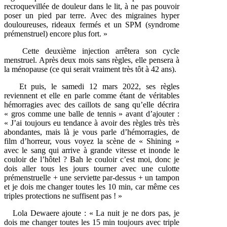
recroquevillée de douleur dans le lit, à ne pas pouvoir
poser un pied par terre. Avec des migraines hyper
douloureuses, rideaux fermés et un SPM (syndrome
prémenstruel) encore plus fort. »
Cette deuxième injection arrêtera son cycle
menstruel. Après deux mois sans règles, elle pensera à
la ménopause (ce qui serait vraiment très tôt à 42 ans).
Et puis, le samedi 12 mars 2022, ses règles
reviennent et elle en parle comme étant de véritables
hémorragies avec des caillots de sang qu’elle décrira
« gros comme une balle de tennis » avant d’ajouter :
« J’ai toujours eu tendance à avoir des règles très très
abondantes, mais là je vous parle d’hémorragies, de
film d’horreur, vous voyez la scène de « Shining »
avec le sang qui arrive à grande vitesse et inonde le
couloir de l’hôtel ? Bah le couloir c’est moi, donc je
dois aller tous les jours tourner avec une culotte
prémenstruelle + une serviette par-dessus + un tampon
et je dois me changer toutes les 10 min, car même ces
triples protections ne suffisent pas ! »
Lola Dewaere ajoute : « La nuit je ne dors pas, je
dois me changer toutes les 15 min toujours avec triple