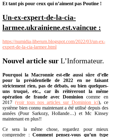
Et tant pis pour ceux qui n’aiment pas Poutine !
Un-ex-expert-de-la-cia-
larmee.ukrainiene.est.vaincu
e
:
https://numidia-liberum.blogspot.com/2022/03/un-ex-
expert-de-la-cia-larmee.html
Nouvel article sur
L’Informateur.
Pourquoi la Macronnie est-elle aussi sûre d’elle
pour la présidentielle de 2022 en ne faisant
strictement rien, pas de débats, ou bien quelques-
uns truqué, etc., car ils réitèreront la même
opération de fraude avec Dominion
comme en
2017
(voir tous nos articles sur Dominion ici
), ce
système bien connu maintenant a été utilisé depuis des
années (Pour Sarkozy, Hollande…) et Mc Kinsey
maintenant en plus!!
Ce sera la même chose, regardez pour mieux
comprendre :
Comment pensez-vous qu’un type