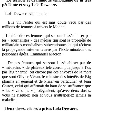
Le terrible et dramatique témoignage de la très
pétillante et sexy Lola Dewaere.
Lola Dewaere vit un enfer.
Elle vit l’enfer qui est sans doute vécu par des
millions de femmes à travers le Monde.
L’enfer de ces femmes qui se sont laissé abuser par
les « journalistes » des médias qui sont la propriété de
milliardaires mondialistes subventionnés et qui récitent
la propagande mise en œuvre par l’Exterminateur des
personnes âgées, Emmanuel Macron.
De ces femmes qui se sont laissé abuser par de
« médecins » de plateaux télé corrompus jusqu’à l’os
par Big pharma, ou encore par ces envoyés de la mort
que sont Olivier Véran, le ministre des intérêts de Big
pharma en général et de Pfizer en particulier, et Jean
Castex, celui qui affirmait du haut de sa suffisance que
« les « va x ins » protégeaient, qu’avec deux doses,
vous ne risquiez rien et vous n’attraperiez jamais la
maladie ».
Deux doses, elle les a prises Lola Dewaere.