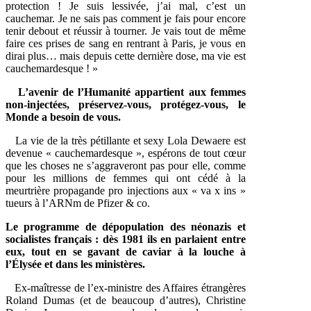
protection ! Je suis lessivée, j’ai mal, c’est un
cauchemar. Je ne sais pas comment je fais pour encore
tenir debout et réussir à tourner. Je vais tout de même
faire ces prises de sang en rentrant à Paris, je vous en
dirai plus… mais depuis cette dernière dose, ma vie est
cauchemardesque ! »
L’avenir de l’Humanité appartient aux femmes
non-injectées, préservez-vous, protégez-vous, le
Monde a besoin de vous.
La vie de la très pétillante et sexy Lola Dewaere est
devenue « cauchemardesque », espérons de tout cœur
que les choses ne s’aggraveront pas pour elle, comme
pour les millions de femmes qui ont cédé à la
meurtrière propagande pro injections aux « va x ins »
tueurs à l’ARNm de Pfizer & co.
Le programme de dépopulation des néonazis et
socialistes français : dès 1981 ils en parlaient entre
eux, tout en se gavant de caviar à la louche à
l’Élysée et dans les ministères.
Ex-maîtresse de l’ex-ministre des Affaires étrangères
Roland Dumas (et de beaucoup d’autres), Christine