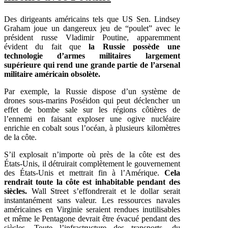
Des dirigeants américains tels que US Sen. Lindsey
Graham joue un dangereux jeu de “poulet” avec le
président russe Vladimir Poutine, apparemment
évident du fait que
la Russie possède une
technologie d’armes militaires largement
supérieure qui rend une grande partie de l’arsenal
militaire américain obsolète.
Par exemple, la Russie dispose d’un système de
drones sous-marins Poséidon qui peut déclencher un
effet de bombe sale sur les régions côtières de
l’ennemi en faisant exploser une ogive nucléaire
enrichie en cobalt sous l’océan, à plusieurs kilomètres
de la côte.
S’il explosait n’importe où près de la côte est des
États-Unis, il détruirait complètement le gouvernement
des États-Unis et mettrait fin à l’Amérique.
Cela
rendrait toute la côte est inhabitable pendant des
siècles.
Wall Street s’effondrerait et le dollar serait
instantanément sans valeur. Les ressources navales
américaines en Virginie seraient rendues inutilisables
et même le Pentagone devrait être évacué pendant des
siècles. Toute l’infrastructure des transports, du