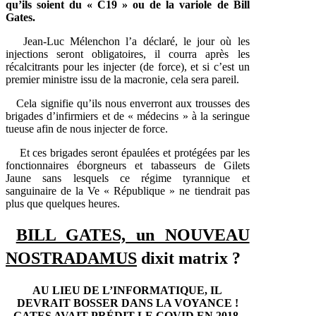
qu’ils soient du « C19 » ou de la variole de Bill
Gates.
Jean-Luc Mélenchon l’a déclaré, le jour où les
injections seront obligatoires, il courra après les
récalcitrants pour les injecter (de force), et si c’est un
premier ministre issu de la macronie, cela sera pareil.
Cela signifie qu’ils nous enverront aux trousses des
brigades d’infirmiers et de « médecins » à la seringue
tueuse afin de nous injecter de force.
Et ces brigades seront épaulées et protégées par les
fonctionnaires éborgneurs et tabasseurs de Gilets
Jaune sans lesquels ce régime tyrannique et
sanguinaire de la Ve « République » ne tiendrait pas
plus que quelques heures.
BILL GATES, un NOUVEAU
NOSTRADAMUS
dixit matrix ?
AU LIEU DE L’INFORMATIQUE, IL
DEVRAIT BOSSER DANS LA VOYANCE !
GATES AVAIT PRÉDIT LE COVID EN 2018,