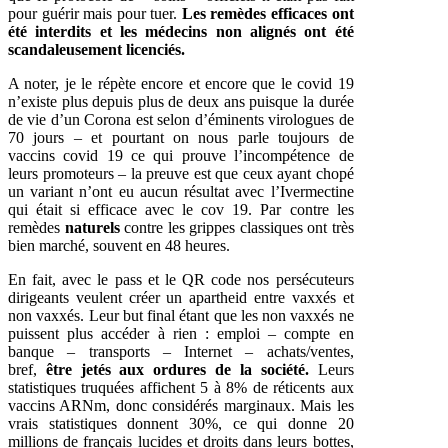
pour guérir mais pour tuer.
Les remèdes efficaces ont
été interdits et les médecins non alignés ont été
scandaleusement licenciés.
A noter, je le répète encore et encore que le covid 19
n’existe plus depuis plus de deux ans puisque la durée
de vie d’un Corona est selon d’éminents virologues de
70 jours – et pourtant on nous parle toujours de
vaccins covid 19 ce qui prouve l’incompétence de
leurs promoteurs – la preuve est que ceux ayant chopé
un variant n’ont eu aucun résultat avec l’Ivermectine
qui était si efficace avec le cov 19. Par contre les
remèdes
naturels
contre les grippes classiques ont très
bien marché, souvent en 48 heures.
En fait, avec le pass et le QR code nos persécuteurs
dirigeants veulent créer un apartheid entre vaxxés et
non vaxxés. Leur but final étant que les non vaxxés ne
puissent plus accéder à rien : emploi – compte en
banque – transports – Internet – achats/ventes,
bref,
être jetés aux ordures de la société.
Leurs
statistiques truquées affichent 5 à 8% de réticents aux
vaccins ARNm, donc considérés marginaux. Mais les
vrais statistiques donnent 30%, ce qui donne 20
millions de français lucides et droits dans leurs bottes,