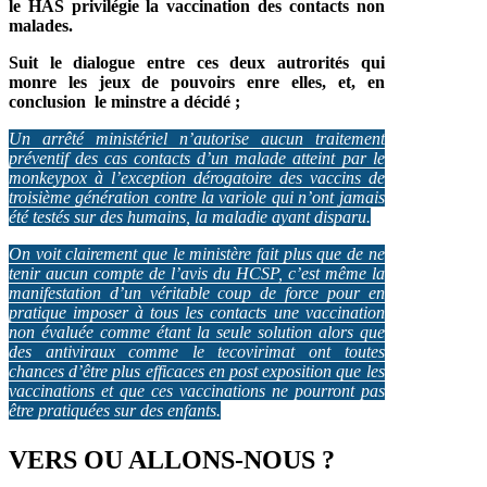
l
e
HAS privilégie la vaccination des contacts non
malades.
Suit le dialogue entre ces deux autrorités qui
monre les jeux de pouvoirs enre elles, et, en
conclusion le minstre a décidé ;
Un arrêté ministériel n’autorise aucun traitement
préventif des cas contacts d’un malade atteint par le
monkeypox à l’exception dérogatoire des vaccins de
troisième génération contre la variole qui n’ont jamais
été testés sur des humains, la maladie ayant disparu.
On voit clairement que le ministère fait plus que de ne
tenir aucun compte de l’avis du HCSP, c’est même la
manifestation d’un véritable coup de force pour en
pratique imposer à tous les contacts une vaccination
non évaluée comme étant la seule solution alors que
des antiviraux comme le tecovirimat ont toutes
chances d’être plus efficaces en post exposition que les
vaccinations et que ces vaccinations ne pourront pas
être pratiquées sur des enfants.
VERS OU ALLONS-NOUS ?