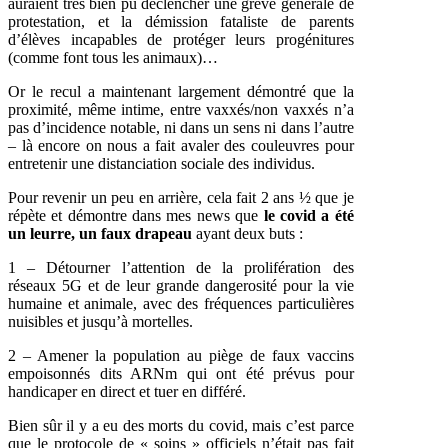
auraient très bien pu déclencher une grève générale de
protestation, et la démission fataliste de parents
d’élèves incapables de protéger leurs progénitures
(comme font tous les animaux)…
Or le recul a maintenant largement démontré que la
proximité, même intime, entre vaxxés/non vaxxés n’a
pas d’incidence notable, ni dans un sens ni dans l’autre
– là encore on nous a fait avaler des couleuvres pour
entretenir une distanciation sociale des individus.
Pour revenir un peu en arrière, cela fait 2 ans ½ que je
répète et démontre dans mes news que
le covid a été
un leurre, un faux drapeau
ayant deux buts :
1 – Détourner l’attention de la prolifération des
réseaux 5G et de leur grande dangerosité pour la vie
humaine et animale, avec des fréquences particulières
nuisibles et jusqu’à mortelles.
2 – Amener la population au piège de faux vaccins
empoisonnés dits ARNm qui ont été prévus pour
handicaper en direct et tuer en différé.
Bien sûr il y a eu des morts du covid, mais c’est parce
que le protocole de « soins » officiels n’était pas fait