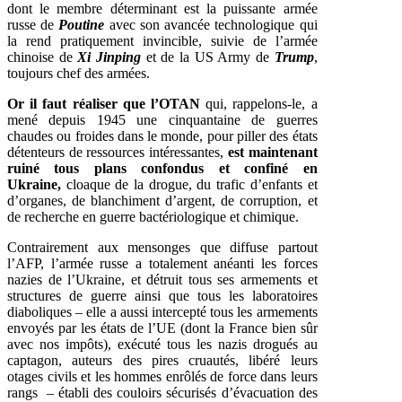
dont le membre déterminant est la puissante armée
russe de
Poutine
avec son avancée technologique qui
la rend pratiquement invincible, suivie de l’armée
chinoise de
Xi Jinping
et de la US Army de
Trump
,
toujours chef des armées.
Or il faut réaliser que l’OTAN
qui, rappelons-le, a
mené depuis 1945 une cinquantaine de guerres
chaudes ou froides dans le monde, pour piller des états
détenteurs de ressources intéressantes,
est maintenant
ruiné tous plans confondus et confiné en
Ukraine,
cloaque de la drogue, du trafic d’enfants et
d’organes, de blanchiment d’argent, de corruption, et
de recherche en guerre bactériologique et chimique.
Contrairement aux mensonges que diffuse partout
l’AFP, l’armée russe a totalement anéanti les forces
nazies de l’Ukraine, et détruit tous ses armements et
structures de guerre ainsi que tous les laboratoires
diaboliques – elle a aussi intercepté tous les armements
envoyés par les états de l’UE (dont la France bien sûr
avec nos impôts), exécuté tous les nazis drogués au
captagon, auteurs des pires cruautés, libéré leurs
otages civils et les hommes enrôlés de force dans leurs
rangs – établi des couloirs sécurisés d’évacuation des