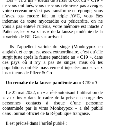
Les « va x ins » tueurs de Pfizer & Co. du « C19 »
ne vous ont tués, vous ne vous retrouvez pas aveugle,
votre cerveau ne s’est pas transformé en éponge, vous
n’avez pas encore fait un triple AVC, vous êtes
indemne de toute myocardite ou péricardite, on ne
vous a pas enlevé l’utérus, votre mémoire est intacte ?
Patience, les « va x ins » de la fausse pandémie de la
« variole de Bill Gates » arrivent.
Ils l’appellent variole du singe (Monkeypox en
anglais), et ce qui est assez extraordinaire, c’est qu’elle
surgit juste après la fausse pandémie au « C19 », dans
des pays où il n’y a pas de singes, mais où les
populations ont été massivement injectées aux « va x
ins » tueurs de Pfizer & Co.
Un remake de la fausse pandémie au « C19 » ?
Le 25 mai 2022, un « arrêté autorisant l’utilisation de
« va x ins » dans le cadre de la prise en charge des
personnes contacts à risque d’une personne
contaminée par le virus Monkeypox » a été publié
dans Journal officiel de la République française.
Il est précisé dans l’arrêté publié :