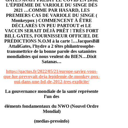
L’ÉPIDÉMIE DE VARIOLE DU SINGE DÈS
2021 …COMME PAR HASARD, LES
PREMIERS CAS DE VARIOLE DU SINGE (
Monkeypox ) COMMENCENT À ÊTRE
DÉCLARÉS UN PEU PARTOUT et LE
VACCIN SERAIT DÉJÀ PRÊT ! TRÈS FORT
BILL GATES, FOURNISSEUR OFFICIEL DE
PRÉDICTIONS N.O.M à la carte !…JacquesBill
AttaliGates, l’hydre a 2 têtes philantrosophe-
transmettrice de la bonne parole des satanistes
mondialistes qui nous veulent du BIEN…Dixit
Satanas…
https://qactus.fr/2022/05/21/europe-saviez-vous-
que-lue-prevoyait-deja-lepidemie-de-monkey-pox-
oui-dans-une-bd-de-2012-tres-explicite/
La gouvernance mondiale de la santé représente
l’un des
éléments fondamentaux du NWO (Nouvel Ordre
Mondial)
(medias-pressinfo)