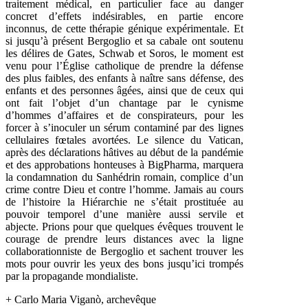
traitement médical, en particulier face au danger
concret d’effets indésirables, en partie encore
inconnus, de cette thérapie génique expérimentale. Et
si jusqu’à présent Bergoglio et sa cabale ont soutenu
les délires de Gates, Schwab et Soros, le moment est
venu pour l’Église catholique de prendre la défense
des plus faibles, des enfants à naître sans défense, des
enfants et des personnes âgées, ainsi que de ceux qui
ont fait l’objet d’un chantage par le cynisme
d’hommes d’affaires et de conspirateurs, pour les
forcer à s’inoculer un sérum contaminé par des lignes
cellulaires fœtales avortées. Le silence du Vatican,
après des déclarations hâtives au début de la pandémie
et des approbations honteuses à BigPharma, marquera
la condamnation du Sanhédrin romain, complice d’un
crime contre Dieu et contre l’homme. Jamais au cours
de l’histoire la Hiérarchie ne s’était prostituée au
pouvoir temporel d’une manière aussi servile et
abjecte. Prions pour que quelques évêques trouvent le
courage de prendre leurs distances avec la ligne
collaborationniste de Bergoglio et sachent trouver les
mots pour ouvrir les yeux des bons jusqu’ici trompés
par la propagande mondialiste.
+ Carlo Maria Viganò, archevêque