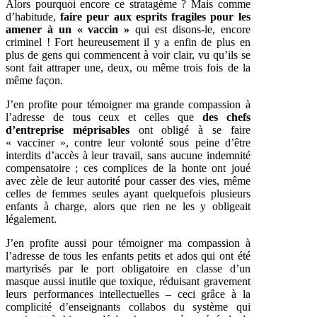
Alors pourquoi encore ce stratagème ? Mais comme
d’habitude,
faire peur aux esprits fragiles pour les
amener à un « vaccin »
qui est disons-le, encore
criminel ! Fort heureusement il y a enfin de plus en
plus de gens qui commencent à voir clair, vu qu’ils se
sont fait attraper une, deux, ou même trois fois de la
même façon.
J’en profite pour témoigner ma grande compassion à
l’adresse de tous ceux et celles que
des chefs
d’entreprise méprisables
ont obligé à se faire
« vacciner », contre leur volonté sous peine d’être
interdits d’accès à leur travail, sans aucune indemnité
compensatoire ; ces complices de la honte ont joué
avec zèle de leur autorité pour casser des vies, même
celles de femmes seules ayant quelquefois plusieurs
enfants à charge, alors que rien ne les y obligeait
légalement.
J’en profite aussi pour témoigner ma compassion à
l’adresse de tous les enfants petits et ados qui ont été
martyrisés par le port obligatoire en classe d’un
masque aussi inutile que toxique, réduisant gravement
leurs performances intellectuelles – ceci grâce à la
complicité d’enseignants collabos du système qui