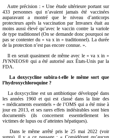
Autre précision : « Une étude ultérieure portant sur
433 personnes qui n’avaient jamais été vaccinées
auparavant a montré que le niveau d’anticorps
protecteurs après la vaccination par Imvanex était au
moins aussi élevé qu’avec le vaccin contre la variole
de type traditionnel (On se demande donc pourquoi ne
pas se contenter du « va x in » traditionnel). La durée
de la protection n’est pas encore connue. ».
Il en serait quasiment de même avec le « va x in »
JYNNEOS® qui a été autorisé aux États-Unis par la
FDA.
La doxycycline subira-t-elle le même sort que
l’hydroxychloroquine ?
La doxycycline est un antibiotique développé dans
les années 1960 et qui est classé dans la liste des
« médicaments essentiels » de l’OMS qui a été mise à
jour en 2013, et ses rares effets indésirables sont bien
documentés (ils concernent essentiellement les
victimes de lupus ou d’atteintes hépatiques).
Dans le même arrêté pris le 25 mai 2022 (voir
supra), il y a ce passage : « Considérant qu’aucun