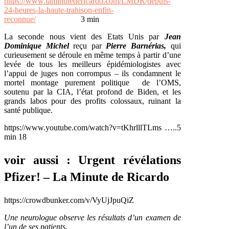
https://www.laminutedericardo.com/LMDR/depuis-
24-heures-la-haute-trahison-enfin-
reconnue/
3 min
La seconde nous vient des Etats Unis par
Jean
Dominique Michel
reçu par
Pierre Barnérias,
qui
curieusement se déroule en même temps à partir d’une
levée de tous les meilleurs épidémiologistes avec
l’appui de juges non corrompus – ils condamnent le
mortel montage purement politique de l’OMS,
soutenu par la CIA, l’état profond de Biden, et les
grands labos pour des profits colossaux, ruinant la
santé publique.
https://www.youtube.com/watch?v=tKhrlllTLms …..5
min 18
voir aussi :
Urgent révélations
Pfizer! – La Minute de Ricardo
https://crowdbunker.com/v/VyUjJpuQiZ
Une neurologue observe les résultats d’un examen de
l’un de ses patients.