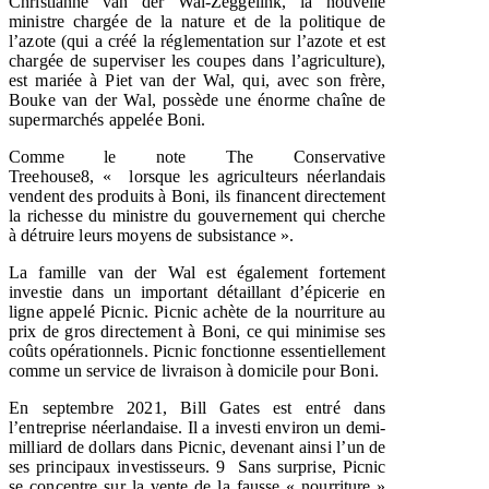
Christianne van der Wal-Zeggelink, la nouvelle
ministre chargée de la nature et de la politique de
l’azote (qui a créé la réglementation sur l’azote et est
chargée de superviser les coupes dans l’agriculture),
est mariée à Piet van der Wal, qui, avec son frère,
Bouke van der Wal, possède une énorme chaîne de
supermarchés appelée Boni.
Comme le note The Conservative
Treehouse8,
«
lorsque les agriculteurs néerlandais
vendent des produits à Boni, ils financent directement
la richesse du ministre du gouvernement qui cherche
à détruire leurs moyens de subsistance ».
La famille van der Wal est également fortement
investie dans un important détaillant d’épicerie en
ligne appelé Picnic. Picnic achète de la nourriture au
prix de gros directement à Boni, ce qui minimise ses
coûts opérationnels. Picnic fonctionne essentiellement
comme un service de livraison à domicile pour Boni.
En septembre 2021, Bill Gates est entré dans
l’entreprise néerlandaise. Il a investi environ un demi-
milliard de dollars dans Picnic, devenant ainsi l’un de
ses principaux investisseurs.
9
Sans surprise, Picnic
se concentre sur la vente de la fausse « nourriture »