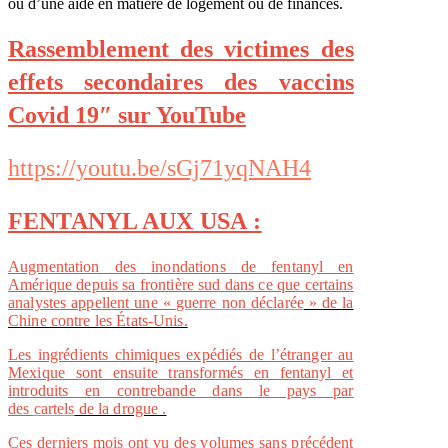
ou d’une aide en matière de logement ou de finances.
Rassemblement des victimes des
effets secondaires des vaccins
Covid 19″ sur YouTube
https://youtu.be/sGj71yqNAH4
FENTANYL AUX USA :
Augmentation des inondations de fentanyl en
Amérique depuis sa frontière sud dans ce que certains
analystes appellent une «
guerre non déclarée
» de la
Chine contre les États-Unis.
Les ingrédients chimiques expédiés de l’étranger au
Mexique sont ensuite transformés en fentanyl et
introduits en contrebande dans le pays par
des
cartels
de la drogue .
Ces derniers mois ont vu des volumes sans précédent