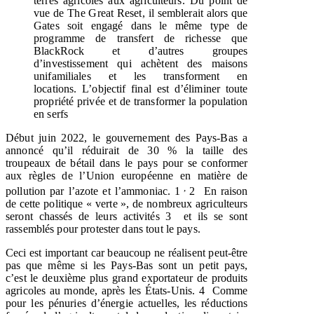
terres agricoles aux agriculteurs. Du point de
vue de The Great Reset, il semblerait alors que
Gates soit engagé dans le même type de
programme de transfert de richesse que
BlackRock et d’autres groupes
d’investissement qui achètent des maisons
unifamiliales et les transforment en
locations. L’objectif final est d’éliminer toute
propriété privée et de transformer la population
en serfs
Début juin 2022, le gouvernement des Pays-Bas a
annoncé qu’il réduirait de 30 % la taille des
troupeaux de bétail dans le pays pour se conformer
aux règles de l’Union européenne en matière de
,
pollution par l’azote et l’ammoniac.
1
2
En raison
de cette politique « verte », de nombreux agriculteurs
seront chassés de leurs activités
3
et ils se sont
rassemblés pour protester dans tout le pays.
Ceci est important car beaucoup ne réalisent peut-être
pas que même si les Pays-Bas sont un petit pays,
c’est le deuxième plus grand exportateur de produits
agricoles au monde, après les États-Unis.
4
Comme
pour les pénuries d’énergie actuelles, les réductions