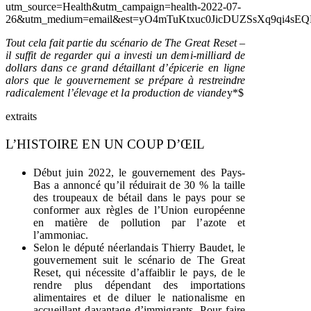
utm_source=Health&utm_campaign=health-2022-07-
26&utm_medium=email&est=yO4mTuKtxuc0JicDUZSsXq9qi4
Tout cela fait partie du scénario de The Great Reset –
il suffit de regarder qui a investi un demi-milliard de
dollars dans ce grand détaillant d’épicerie en ligne
alors que le gouvernement se prépare à restreindre
radicalement l’élevage et la production de viande
y*
$
extraits
L’HISTOIRE EN UN COUP D’ŒIL
Début juin 2022, le gouvernement des Pays-
Bas a annoncé qu’il réduirait de 30 % la taille
des troupeaux de bétail dans le pays pour se
conformer aux règles de l’Union européenne
en matière de pollution par l’azote et
l’ammoniac.
Selon le député néerlandais Thierry Baudet, le
gouvernement suit le scénario de The Great
Reset, qui nécessite d’affaiblir le pays, de le
rendre plus dépendant des importations
alimentaires et de diluer le nationalisme en
accueillant davantage d’immigrants. Pour faire