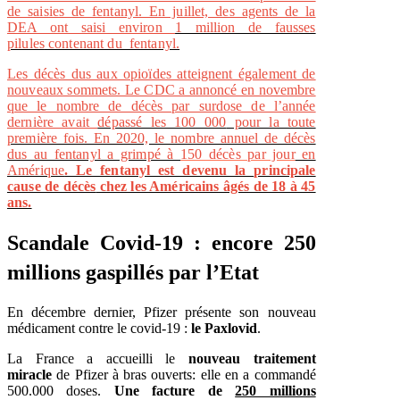
de saisies de fentanyl. En juillet, des agents de la
DEA ont saisi environ
1 million de fausses
pilules
contenant du fentanyl.
Les décès dus aux opioïdes atteignent également de
nouveaux sommets. Le CDC a annoncé en novembre
que le nombre de décès par surdose de l’année
dernière avait
dépassé les 100 000
pour la toute
première fois. En 2020, le nombre annuel de décès
dus au fentanyl a grimpé à
150 décès par jour
en
Amérique
. Le fentanyl est devenu la
principale
cause de décès
chez les Américains âgés de 18 à 45
ans.
Scandale Covid-19 : encore 250
millions gaspillés par l’Etat
En décembre dernier, Pfizer présente son nouveau
médicament contre le covid-19 :
le Paxlovid
.
La France a accueilli le
nouveau traitement
miracle
de Pfizer à bras ouverts: elle en a commandé
500.000 doses.
Une facture de
250 millions