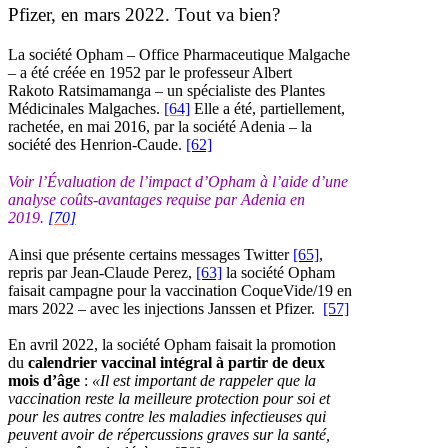
Pfizer, en mars 2022. Tout va bien?
La société Opham – Office Pharmaceutique Malgache
– a été créée en 1952 par le professeur Albert
Rakoto Ratsimamanga – un spécialiste des Plantes
Médicinales Malgaches.
[64]
Elle a été, partiellement,
rachetée, en mai 2016, par la société Adenia – la
société des Henrion-Caude.
[62]
Voir l’Évaluation de l’impact d’Opham à l’aide d’une
analyse coûts-avantages requise par Adenia en
2019.
[70]
Ainsi que présente certains messages Twitter
[65]
,
repris par Jean-Claude Perez,
[63]
la société Opham
faisait campagne pour la vaccination CoqueVide/19 en
mars 2022 – avec les injections Janssen et Pfizer.
[57]
En avril 2022, la société Opham faisait la promotion
du
calendrier vaccinal intégral à partir de deux
mois d’âge
:
«Il est important de rappeler que la
vaccination reste la meilleure protection pour soi et
pour les autres contre les maladies infectieuses qui
peuvent avoir de répercussions graves sur la santé,