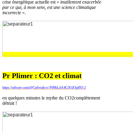
crise énergétique actuelle est «
inutilement exacerbée
par ce qui, à mon sens, est une science climatique
incorrecte
».
Pr Plimer : CO2 et climat
https://odysee.com/@Cielvoile:e/-P09hLdA4GXQOgHO:2
en quelques minutes le mythe du CO2complètement
détruit !