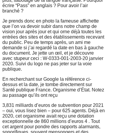
plus, sabotage de la langue française. Pourquoi
écrire “Pass” en anglais ? Pour
avoir l’air
branché ?
Je prends donc en photo la fameuse affichette
que l’on va devoir subir dans
notre champ de
vision jour après jour et qui orne déjà toutes les
entrées des sites
et des établissements recevant
du public. Peu de temps après, un ami me
demande si j’ai regardé la date en bas à gauche
du document. Je jette un œil, et
je découvre
avec stupeur ceci : W-0333-001-2003-20 janvier
2020. Suivi du
logo ne pas jeter sur la voie
publique.
En recherchant sur Google la référence ci-
dessus et la date, je tombe directement
sur
Santé publique France. Organisme d’État. Notez
au passage qu’ils ont reçu
3,831 milliards d’euros de subvention pour 2021
– oui, vous lisez bien – pour
625 agents. Déjà en
2020, cet organisme avait reçu une dotation
exceptionnelle
de 860 millions d’euros 4 . Tout
cet argent pour pondre des rapports alarmants,
soporifiques, souvent mensongers et des