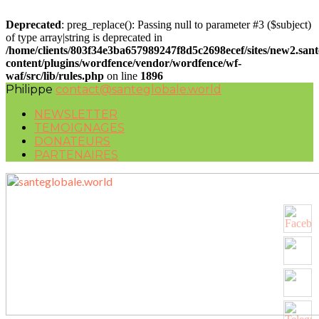
Deprecated
: preg_replace(): Passing null to parameter #3 ($subject)
of type array|string is deprecated in
/home/clients/803f34e3ba657989247f8d5c2698ecef/sites/new2.san
content/plugins/wordfence/vendor/wordfence/wf-
waf/src/lib/rules.php
on line
1896
Philippe
contact@santeglobale.world
NEWSLETTER
TEMOIGNAGES
DONATEURS
PARTENAIRES