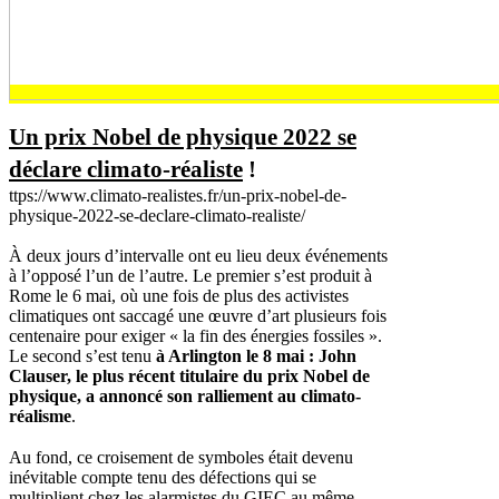
Un prix Nobel de physique 2022 se
déclare climato-réaliste
!
ttps://www.climato-realistes.fr/un-prix-nobel-de-
physique-2022-se-declare-climato-realiste/
À deux jours d’intervalle ont eu lieu deux événements
à l’opposé l’un de l’autre. Le premier s’est produit à
Rome le 6 mai, où une fois de plus des activistes
climatiques ont saccagé une œuvre d’art plusieurs fois
centenaire pour exiger « la fin des énergies fossiles ».
Le second s’est tenu
à Arlington le 8 mai
: John
Clauser, le plus récent titulaire du prix Nobel de
physique, a annoncé son ralliement au climato-
réalisme
.
Au fond, ce croisement de symboles était devenu
inévitable compte tenu des défections qui se
multiplient chez les alarmistes du GIEC au même