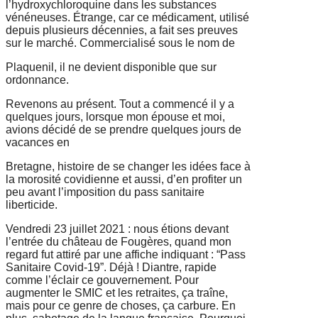
l’hydroxychloroquine dans les substances
vénéneuses. Étrange, car ce médicament, utilisé
depuis plusieurs
décennies, a fait ses preuves
sur le marché. Commercialisé sous le nom de
Plaquenil, il ne devient disponible que sur
ordonnance.
Revenons au présent. Tout a commencé il y a
quelques jours, lorsque mon
épouse et moi,
avions décidé de se prendre quelques jours de
vacances en
Bretagne, histoire de se changer les idées face à
la morosité covidienne et aussi,
d’en profiter un
peu avant l’imposition du pass sanitaire
liberticide.
Vendredi 23 juillet 2021 : nous étions devant
l’entrée du château de Fougères,
quand mon
regard fut attiré par une affiche indiquant : “Pass
Sanitaire Covid-
19”. Déjà ! Diantre, rapide
comme l’éclair ce gouvernement. Pour
augmenter le
SMIC et les retraites, ça traîne,
mais pour ce genre de choses, ça carbure. En