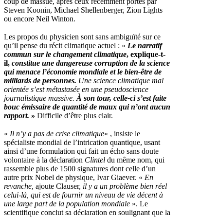
coup de massue, après ceux récemment portés par
Steven Koonin, Michael Shellenberger, Zion Lights
ou encore Neil Winton.
Les propos du physicien sont sans ambiguïté sur ce
qu’il pense du récit climatique actuel : «
Le narratif
commun sur le changement climatique
, explique-t-
il,
constitue une dangereuse corruption de la science
qui menace l’économie mondiale et le bien-être de
milliards de personnes.
Une science climatique mal
orientée s’est métastasée en une pseudoscience
journalistique massive.
À son tour, celle-ci s’est faite
bouc émissaire de quantité de maux qui n’ont aucun
rapport.
»
Difficile d’être plus clair.
«
Il n’y a pas de crise climatique
« , insiste le
spécialiste mondial de l’intrication quantique, usant
ainsi d’une formulation qui fait un écho sans doute
volontaire à la déclaration
Clintel
du même nom, qui
rassemble plus de 1500 signatures dont celle d’un
autre prix Nobel de physique, Ivar Giaever. «
En
revanche
, ajoute Clauser,
il y a un problème bien réel
celui-là, qui est de fournir un niveau de vie décent à
une large part de la population mondiale
». Le
scientifique conclut sa déclaration en soulignant que la