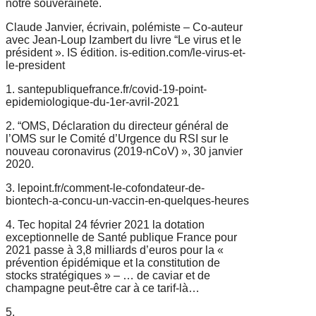
notre souveraineté.
Claude Janvier, écrivain, polémiste – Co-auteur
avec Jean-Loup Izambert du
livre “Le virus et le
président ». IS édition. is-edition.com/le-virus-et-
le-
president
1. santepubliquefrance.fr/covid-19-point-
epidemiologique-du-1er-avril-2021
2. “OMS, Déclaration du directeur général de
l’OMS sur le Comité
d’Urgence du RSI sur le
nouveau coronavirus (2019-nCoV) », 30 janvier
2020.
3. lepoint.fr/comment-le-cofondateur-de-
biontech-a-concu-un-vaccin-en-
quelques-heures
4. Tec hopital 24 février 2021 la dotation
exceptionnelle de Santé publique
France pour
2021 passe à 3,8 milliards d’euros pour la «
prévention
épidémique et la constitution de
stocks stratégiques » – … de caviar et de
champagne peut-être car à ce tarif-là…
5.