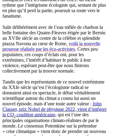
rythme que l’intégrisme écologiste qui, sentant de plus
en plus qu’il perd la partie, poursuit sa route vers le
fanatisme.
Salir délibérément avec de l’eau mêlée de charbon la
belle fontaine des Quatre-Fleuves érigée par le Bernin
au XVIIe siècle au centre de la célèbre et splendide
piazza Navona au cœur de Rome,
voilà la nouvelle
prouesse réalisée par les éco-activistes
. Certes peu
populaires, ces coups d’éclats ont, pour les
extrémistes, l’intérêt d’habituer le public à leur
violence, espérant peut-être que nous finirons
collectivement par la trouver normale.
Tandis que les représentants de ce nouvel extrémisme
du XXIe siècle qu’est l’écologisme radical se
donnaient ainsi en spectacle, le débat véritablement
scientifique autour du climat a connu lui aussi un
nouvel épisode, mais d’une toute autre valeur :
John
Clauser, prix Nobel de physique 2022, vient d’intégrer
la
CO
coalition
américaine
, qui est l’une des
2
principales organisations climato-réalistes de par le
monde. Le consensus Potemkine sur la prétendue
« crise climatique » vient donc de prendre un nouveau