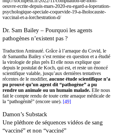
http://xochipelli.fr/2022/11/compilation-de-mon-
oeuvre-ecrite-depuis-mars-2020-eu-egard-a-loperation-
psychologique-speciale-coquevide-19-a-lholocauste-
vaccinal-et-a-lorchestration-d/
Dr. Sam Bailey – Pourquoi les agents
pathogènes n’existent pas ?
Traduction Amirauté. Grâce à l’arnaque du Covid, le
dr Samantha Bailey s’est remise en question et a étudié
la virologie de plus près Et elle nous explique que
depuis le postulat de Koch, qui est, et reste un énoncé
scientifique valable, jusqu’aux dernières tentatives
récentes de le modifier,
aucune étude scientifique n’a
pu prouvé qu’un agent dit “pathogène” a pu
rendre un animale ou un humain malade.
Elle nous
fait le compte rendu de toute cette arnaque médicale de
la “pathogénité” (encore une).
[49]
Damon’s Substack
Une pléthore de séquences vidéos de sang
“vacciné” et non “vacciné”