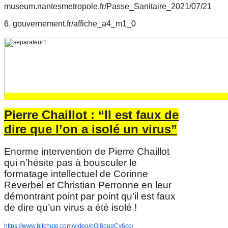
museum.nantesmetropole.fr/Passe_Sanitaire_2021/07/21
6. gouvernement.fr/affiche_a4_m1_0
Pierre Chaillot : “Il est faux de
dire que l’on a isolé un virus”
Enorme intervention de Pierre Chaillot
qui n’hésite pas à bousculer le
formatage intellectuel de Corinne
Reverbel et Christian Perronne en leur
démontrant point par point qu’il est faux
de dire qu’un virus a été isolé !
https://www.bitchute.com/video/oQi8ougCy6cq/