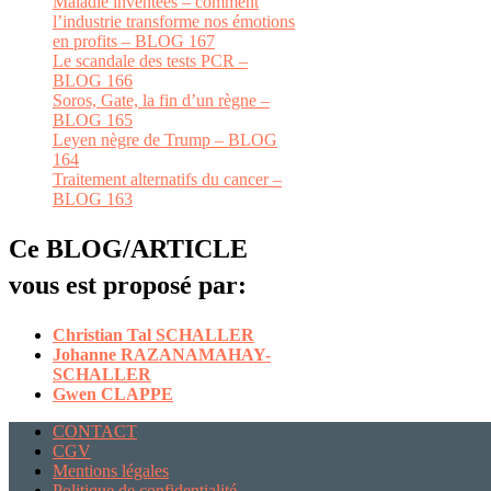
Maladie inventées – comment
l’industrie transforme nos émotions
en profits – BLOG 167
Le scandale des tests PCR –
BLOG 166
Soros, Gate, la fin d’un règne –
BLOG 165
Leyen nègre de Trump – BLOG
164
Traitement alternatifs du cancer –
BLOG 163
Ce BLOG/ARTICLE
vous est proposé par:
Christian Tal SCHALLER
Johanne RAZANAMAHAY-
SCHALLER
Gwen CLAPPE
CONTACT
CGV
Mentions légales
Politique de confidentialité