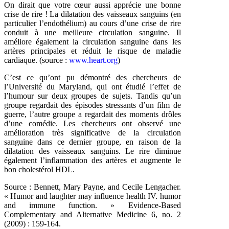
On dirait que votre cœur aussi
apprécie une bonne
crise de rire ! La dilatation des vaisseaux
sanguins (en
particulier l’endothélium) au cours d’une crise de rire
conduit à une meilleure circulation
sanguine. Il
améliore également la circulation sanguine dans les
artères principales et réduit le risque de maladie
cardiaque. (source :
www.heart.org
)
C’est ce qu’ont pu démontré des chercheurs de
l’Université du Maryland, qui ont étudié l’effet de
l’humour sur deux groupes de sujets. Tandis qu’un
groupe regardait des épisodes stressants d’un film de
guerre, l’autre groupe a regardait des moments drôles
d’une comédie. Les chercheurs ont
observé une
amélioration très significative de la circulation
sanguine dans ce dernier groupe, en raison de la
dilatation des vaisseaux sanguins. Le rire dimin
ue
également l’inflammation des artères et
augmente le
bon cholestérol HDL.
Source : Bennett, Mary Payne, and Cecile Lengacher.
« Humor and laughter may influence health IV. humor
and immune function. » Evidence-Based
Complementary and Alternative Medicine 6, no. 2
(2009) : 159-164.