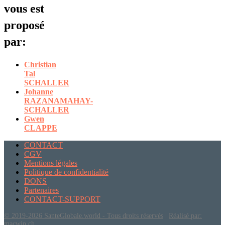
vous est
proposé
par:
Christian
Tal
SCHALLER
Johanne
RAZANAMAHAY-
SCHALLER
Gwen
CLAPPE
CONTACT
CGV
Mentions légales
Politique de confidentialité
DONS
Partenaires
CONTACT-SUPPORT
© 2019-2026 SanteGlobale.world - Tous droits réservés
|
Réalisé par:
macwin.ch