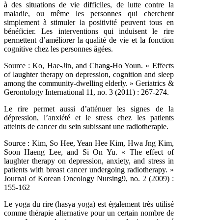
à des situations de vie difficiles, de lutte contre la
maladie, ou même les personnes qui cherchent
simplement à stimuler la positivité peuvent tous en
bénéficier. Les
interventions qui induisent le rire
permettent d’améliorer la qualité de vie et la fonction
cognitive
chez les personnes âgées.
Source :
Ko, Hae‐Jin, and Chang‐Ho Youn.
« Effects
of laughter therapy on depression, cognition and sleep
among the
community‐dwelling elderly.
» Geriatrics &
Gerontology International 11, no. 3 (2011) : 267-274.
Le rire permet aussi d’atténuer les signes de la
dépression, l’anxiété et le stress chez les
patients
atteints de cancer du sein subissant une radiotherapie.
Source : Kim, So Hee, Yean Hee Kim, Hwa Jng Kim,
Soon Haeng Lee, and Si On Yu. « The effect of
laughter therapy on depression, anxiety, and stress in
patients with breast cancer undergoing radiotherapy. »
Journal of Korean Oncology Nursing9, no. 2 (2009) :
155-162
Le yoga du rire (hasya yoga) est également très utilisé
comme thérapie alternative pour un certain nombre de