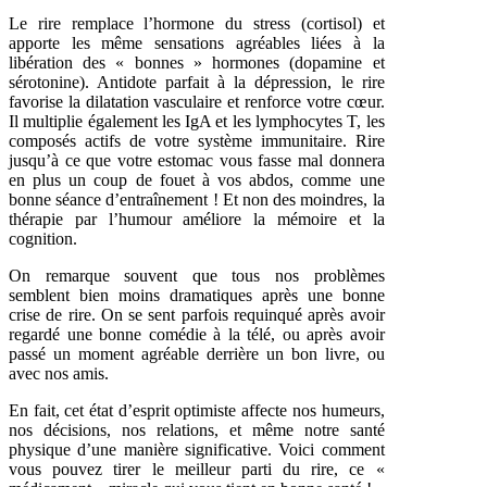
Le rire remplace l’hormone du stress (cortisol) et
apporte les même sensations agréables liées
à la
libération des « bonnes » hormones (dopamine et
sérotonine). Antidote parfait à la dépression, le rire
favorise la dilatation vasculaire et renforce votre c
œur.
Il multiplie également les IgA et les lymphocytes T, les
composés actifs de votre système immunitaire. Rire
jusqu’à ce que votre estomac
vous fasse mal donnera
en plus un coup de fouet à vos abdos, comme une
bonne séance
d’entraînement
! Et non des mo
indres, la
thérapie par l’humour améliore la mémoire et la
cognition.
On remarque souvent que tous nos problèmes
semblent bien moins dramatiques après une bonne
crise de rire. On se sent parfois requinqué après avoir
regardé une bonne comédie à la télé, ou après avoir
passé un moment agréable derrière un bon livre, ou
avec nos amis.
En fait, cet état d’esprit optimiste affecte nos humeurs,
nos décisions, nos relations, et même notre santé
physique d’une manière significative. Voici comment
vous pouvez tirer
le meilleur parti du rire, ce «