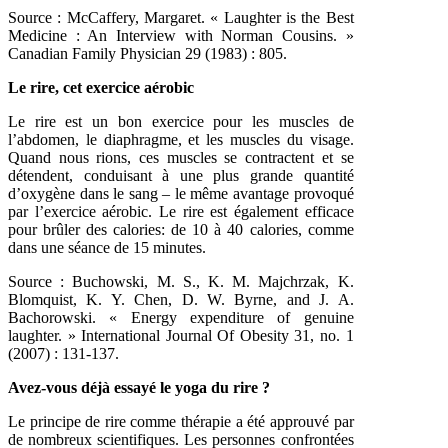
Source : McCaffery, Margaret. « Laughter is the Best
Medicine : An Interview with Norman Cousins. »
Canadian Family Physician 29 (1983) : 805.
Le rire, cet exercice aérobic
Le rire est un bon exercice pour les muscles de
l’abdomen, le diaphragme, et les muscles du
visage.
Quand nous rions, ces muscles se contractent et se
détendent, conduisant à une plus grande
quantité
d’oxygène dans le sang – le même avantage provoqué
par l’exercice aérobic. Le rire est
également efficace
pour brûler des calories: de 10 à 40 calories, comme
dans une séance de 15 minutes.
Source : Buchowski, M. S., K. M. Majchrzak, K.
Blomquist, K. Y. Chen, D. W. Byrne, and J. A.
Bachorowski. « Energy expenditure of genuine
laughter. » International Journal Of Obesity 31, no. 1
(2007) : 131-137.
Avez-vous déjà essayé le yoga du rire ?
Le principe de rire comme thérapie a été approuvé par
de nombreux scientifiques. Les personnes confrontées