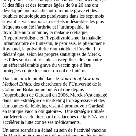
% des filles et des femmes âgées de 9 à 26 ans ont
développé une maladie auto-immune grave et des
troubles neurologiques paralysants dans les sept mois
suivant la vaccination. Les effets indésirables les plus
fréquents ont été l’arthrite et l’ arthropathie, la
thyroîdite auto-immune, la maladie cœliaque,
l’hyperthyroidisme et l’hypothyroidisme, la maladie
inflammatoire de l’intestin, le psoriasis, le phénomène
Raynaud, la polyarthrite rhumatoide et l’uvéite. Il a
déclaré que, selon les propres statistiques de Merck,
les filles sont cent fois plus susceptibles de connaître
un effet indésirable grave du vaccin que d’être
protégées contre le cancer du col de l’utérus.
Dans un article publié dans le
Journal of Law and
Medical Ethics
, des chercheurs de l’Université de la
Colombie-Britannique ont écrit que depuis
l’approbation de Gardasil en 2006, Merck s’est engagé
dans une «stratégie de marketing trop agressive et des
campagnes de lobbying visant à promouvoir Gardasil
en tant que vaccin obligatoire». Une stratégie utilisée
par Merck est de tirer parti des lacunes de la FDA pour
accélérer la lutte contre ses médicaments.
Un autre scandale a éclaté au sein de l’activité vaccine
de Merck après que deux dénonciateurs ont témoigné