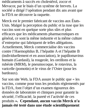
médicaments à succès en cholestérol, zocor et
Mevacor, par le biais d’un système de brevets. La
société a dirigé l’opération pendant dix ans avant que
la FDA ne découvre la raquette.
Merck est le premier fabricant de vaccins aux États-
Unis. Malgré la perception du public et la ruse que les
vaccins sont en quelque sorte plus sûrs et plus
efficaces que les médicaments pharmaceutiques en
général, ce sont la même industrie et la même culture
d’entreprise qui fabriquent de telles allégations.
Actuellement, Merck commercialise des vaccins
contre l’Haemophilus B, l’hépatite A et l’hépatite B
(individuellement et en association), le papillomavirus
humain (Gardasil), la rougeole, les oreillons et la
rubéole (MRM), le pneumocoque, le rotavirus, la
varicelle (pomotin) et le virus de l’Oster (pour les
bardeaux).
Sur son site Web, la FDA assure le public que « les
vaccins, comme pour tous les produits réglementés par
la FDA, font l’objet d’un examen rigoureux des
données de laboratoire et cliniques pour garantir la
sécurité, l’efficacité, la pureté et l’activité de ces
produits
».
Cependant, aucun vaccin Merck n’a
jamais été testé dans une étude scientifiquement