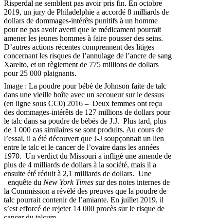
Risperdal ne semblent pas avoir pris fin. En octobre
2019, un jury de Philadelphie a accordé 8 milliards de
dollars de dommages-intérêts punitifs à un homme
pour ne pas avoir averti que le médicament pourrait
amener les jeunes hommes à faire pousser des seins.
D’autres actions récentes comprennent des litiges
concernant les risques de l’annulage de l’ancre de sang
Xarelto, et un règlement de 775 millions de dollars
pour 25 000 plaignants.
Image : La poudre pour bébé de Johnson faite de talc
dans une vieille boîte avec un secoueur sur le dessus
(en ligne sous CC0) 2016 – Deux femmes ont reçu
des dommages-intérêts de 127 millions de dollars pour
le talc dans sa poudre de bébés de J.J. Plus tard, plus
de 1 000 cas similaires se sont produits. Au cours de
l’essai, il a été découvert que J-J soupçonnait un lien
entre le talc et le cancer de l’ovaire dans les années
1970. Un verdict du Missouri a infligé une amende de
plus de 4 milliards de dollars à la société, mais il a
ensuite été réduit à 2,1 milliards de dollars. Une
enquête du
New York Times
sur des notes internes de
la Commission a révélé des preuves que la poudre de
talc pourrait contenir de l’amiante. En juillet 2019, il
s’est efforcé de rejeter 14 000 procès sur le risque de
cancer du talcum.