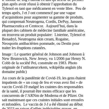
plan après avoir réussi à obtenir l’approbation du
Tylenol en tant que médicament en vente libre. Peu de
temps après, J et J ont commencé par une vague
d’acquisitions pour augmenter sa gamme de produits,
qui comprenait Neutrogena, Cordis, DePuy, Janssen
Pharmaceutica et Centocor. Aujourd’hui, dans la
plupart des cabinets de médecine familiale américaine,
on trouvera un produit populaire: Listerine, Tylenol et
Benadryl, Neutrogena skin cream, Rogaine,
Neosporin antibactérien pommade, ou Destin pour
traiter les éruptions cutanées.
Image : Le quartier général de Johnson and Johnson à
New Brunswick, New Jersey, vu 1/2006 par Henry N.
Cobb de la société Pei, construite en 1983. Photo
originale de l’utilisateur:ekem, wikipédia anglais (du
domaine public)
Au cours de la pandémie de Covid-19, les gens étaient
impatients de « un coup de feu et vous avez fini » de
vaccin Covid-19 malgré les craintes des responsables
de la santé, il pourrait être moins efficace que les
concurrents de l’ARNm de Moderna et de Pfizer. On
sait maintenant que ces craintes initiales sont erronées
et infondées. Le vaccin de J-J a été éliminé au début
de 2023 en raison d’effets indésirables graves, en