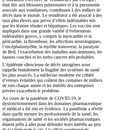
était liée aux blessures pulmonaires et à la pneumonie
associée aux ventilateurs, contribuant à des milliers de
décès dans le monde. Le remdésivir a été associé à des
taux plus élevés que prévu d’effets indésirables tels
que les lésions rénales et hépatiques. Les vaccins sont
impliqués dans une grande variété d’événements
indésirables graves, y compris la myocardite et la
péricardite, la thrombose, les affections neurologiques,
l’encéphalomyélite, la myélite transverse, la paralysie
de Bell, l’exacerbation des maladies auto-immunes, les
fausses couches et les turbo cancers très probables.
L’épidémie silencieuse de décès iatrogènes nous
rappelle brutalement la fragilité des systèmes de santé
les plus avancés. La médecine moderne est criblée
d’erreurs évitables qui coûtent des centaines de milliers
de vies chaque année et les intérêts des entreprises
privées exacerbent le problème.
Au cours de la pandémie de COVID-19, le
dysfonctionnement dans les domaines pharmaceutique
et médical a été mis en évidence. La pandémie a révélé
dans quelle mesure les professionnels de la santé, les
organisations de santé et les sociétés pharmaceutiques
étaient prêts à aller pour défendre leurs intérêts au prix
de la vérité et de la vie. Un effort coordonné de