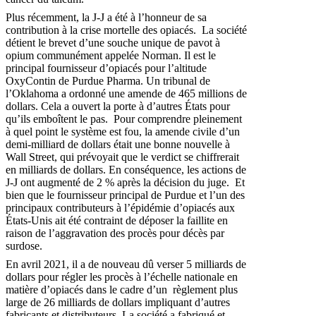
Plus récemment, la J-J a été à l’honneur de sa
contribution à la crise mortelle des opiacés. La société
détient le brevet d’une souche unique de pavot à
opium communément appelée Norman. Il est le
principal fournisseur d’opiacés pour l’altitude
OxyContin de Purdue Pharma. Un tribunal de
l’Oklahoma a ordonné une amende de 465 millions de
dollars. Cela a ouvert la porte à d’autres États pour
qu’ils emboîtent le pas. Pour comprendre pleinement
à quel point le système est fou, la amende civile d’un
demi-milliard de dollars était une bonne nouvelle à
Wall Street, qui prévoyait que le verdict se chiffrerait
en milliards de dollars. En conséquence, les actions de
J-J ont augmenté de 2 % après la décision du juge. Et
bien que le fournisseur principal de Purdue et l’un des
principaux contributeurs à l’épidémie d’opiacés aux
États-Unis ait été contraint de déposer la faillite en
raison de l’aggravation des procès pour décès par
surdose.
En avril 2021, il a de nouveau dû verser 5 milliards de
dollars pour régler les procès à l’échelle nationale en
matière d’opiacés dans le cadre d’un règlement plus
large de 26 milliards de dollars impliquant d’autres
fabricants et distributeurs. La société a fabriqué et