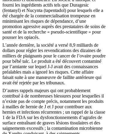
fourni les ingrédients actifs tels que Duragesic
(fentanyl) et Nucynta (tapentadol) pour lesquels elle a
été chargée de la commercialisation trompeuse en
minimisant les risques de dépendance, d’une
promotion agressive auprès des prestataires de soins de
santé et de la recherche « pseudo-scientifique » pour
pousser les opiacés.
L’année dernière, la société a versé 8,9 milliards de
dollars pour régler les revendications des dizaines de
milliers de plaignants pour le cancer de l’ovaire poudre
pour bébé talc. Le produit a été découvert contaminé
par l’amiante sur lequel J-J avait des connaissances
préalables mais a ignoré les risques. Cette affaire
faisait suite à une manœuvre de faillite antérieure qui
avait été rejetée par les tribunaux.
D’autres rappels majeurs qui ont probablement
contribué à de nombreuses blessures pour lesquelles il
n’existe pas de compte précis, notamment les produits
à mailles de hernie de J et J pour contribuer aux
hernies et infections récurrentes ; un rappel de la classe
1 de la FDA sur les dysfonctionnements d’agrafes de
surface entraînant de graves lésions tissulaires et des
saignements excessifs ; la contamination microbienne
de Xarelto conduisant à des saignements