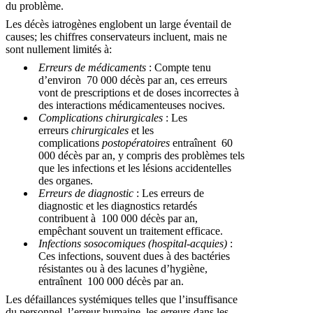
du problème.
Les décès iatrogènes englobent un large éventail de
causes; les chiffres conservateurs incluent, mais ne
sont nullement limités à:
Erreurs de médicaments
: Compte tenu
d’environ
70 000 décès par an, ces erreurs
vont de prescriptions et de doses incorrectes à
des interactions médicamenteuses nocives.
Complications chirurgicales
: Les
erreurs
chirurgicales
et les
complications
postopératoires
entraînent
60
000 décès par an, y compris des problèmes tels
que les infections et les lésions accidentelles
des organes.
Erreurs de diagnostic
: Les erreurs de
diagnostic et les diagnostics retardés
contribuent à
100 000 décès par an,
empêchant souvent un traitement efficace.
Infections sosocomiques (hospital-acquies)
:
Ces infections, souvent dues à des bactéries
résistantes ou à des lacunes d’hygiène,
entraînent
100 000 décès par an.
Les défaillances systémiques telles que l’insuffisance
du personnel, l’erreur humaine, les erreurs dans les