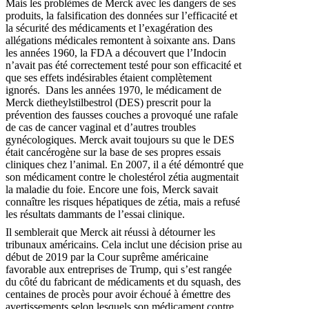
Mais les problèmes de Merck avec les dangers de ses
produits, la falsification des données sur l’efficacité et
la sécurité des médicaments et l’exagération des
allégations médicales remontent à soixante ans. Dans
les années 1960, la FDA a découvert que l’Indocin
n’avait pas été correctement testé pour son efficacité et
que ses effets indésirables étaient complètement
ignorés. Dans les années 1970, le médicament de
Merck dietheylstilbestrol (DES) prescrit pour la
prévention des fausses couches a provoqué une rafale
de cas de cancer vaginal et d’autres troubles
gynécologiques. Merck avait toujours su que le DES
était cancérogène sur la base de ses propres essais
cliniques chez l’animal. En 2007, il a été démontré que
son médicament contre le cholestérol zétia augmentait
la maladie du foie. Encore une fois, Merck savait
connaître les risques hépatiques de zétia, mais a refusé
les résultats dammants de l’essai clinique.
Il semblerait que Merck ait réussi à détourner les
tribunaux américains. Cela inclut une décision prise au
début de 2019 par la Cour suprême américaine
favorable aux entreprises de Trump, qui s’est rangée
du côté du fabricant de médicaments et du squash, des
centaines de procès pour avoir échoué à émettre des
avertissements selon lesquels son médicament contre