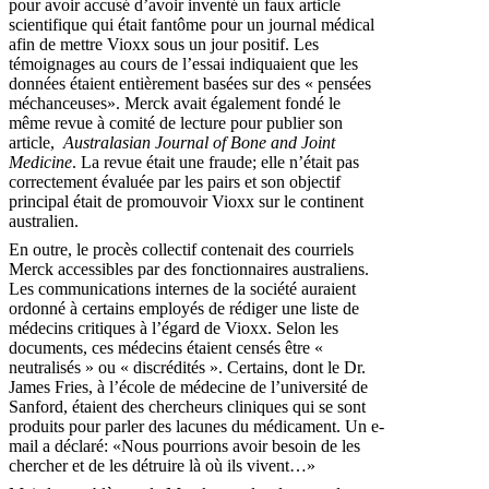
pour avoir accusé d’avoir inventé un faux article
scientifique qui était fantôme pour un journal médical
afin de mettre Vioxx sous un jour positif. Les
témoignages au cours de l’essai indiquaient que les
données étaient entièrement basées sur des « pensées
méchanceuses». Merck avait également fondé le
même revue à comité de lecture pour publier son
article,
Australasian Journal of Bone and Joint
Medicine
. La revue était une fraude; elle n’était pas
correctement évaluée par les pairs et son objectif
principal était de promouvoir Vioxx sur le continent
australien.
En outre, le procès collectif contenait des courriels
Merck accessibles par des fonctionnaires australiens.
Les communications internes de la société auraient
ordonné à certains employés de rédiger une liste de
médecins critiques à l’égard de Vioxx. Selon les
documents, ces médecins étaient censés être «
neutralisés » ou « discrédités ». Certains, dont le Dr.
James Fries, à l’école de médecine de l’université de
Sanford, étaient des chercheurs cliniques qui se sont
produits pour parler des lacunes du médicament. Un e-
mail a déclaré: «Nous pourrions avoir besoin de les
chercher et de les détruire là où ils vivent…»