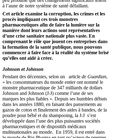
peu probable que des changements significatifs soient
à l’aune de notre système de santé défaillant.
Cet article examine la corruption, les crimes et les
procès impliquant ces trois monstres
pharmaceutiques afin de faire la lumière sur la
manière dont leurs actions sont représentatives
d’une crise sanitaire nationale plus vaste. En
comprenant le rôle que jouent ces entreprises dans
la formation de la santé publique, nous pouvons
commencer à faire face à la réalité du système brisé
qu’elles ont aidé à créer.
Johnson et Johnson
Pendant des décennies, selon un article
de Guardian
,
« les consommateurs du monde entier ont nommé le
monstre pharmaceutique de 347 milliards de dollars
Johnson and Johnson (J-J) comme l’une de ses
marques les plus fiables ». Depuis ses humbles débuts
dans les années 1880, en faisant des pansements au
gazon de coton et finalement des aides à bandes, de la
poudre pour bébé et du shampooing, la J-J s’est
développée dans l’une des plus puissantes sociétés
pharmaceutiques et de dispositifs médicaux
multinationales au monde. En 1959, il est entré dans
le monde de Big Pharma en tant qu’acteur de premier