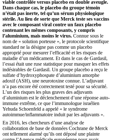
viable contrôlée versus placebo en double aveugle.
Dans chaque cas, le placebo du groupe témoin
n’était pas inerte, tel qu’un sérum physiologique
stérile. Au lieu de sorte que Merck teste ses vaccins
avec le composant viral contre un faux placebo
contenant les mêmes composants, y compris
l’aluminium, mais moins le virus.
Connue sous le
nom de « solution porteuse », le protocole scientifique
standard ne la désigne pas comme un placebo
approprié pour mesurer l’efficacité et les risques de
maladie d’un médicament. Et dans le cas de Gardasil,
l’essai était une ruse statistique pour masquer les effets
indésirables de Gardasil. Un groupe placebo a reçu le
sulfate d’hydroxyphospate d’aluminium amorphe
adoxif (ASH), une neurotoxine connue. L’adjuvant
n’a pas encore été correctement testé pour sa sécurité.
L’un des risques les plus graves des adjuvants
d’aluminium est le déclenchement d’une réponse auto-
immune extrême, ce que l’immunologue israélien
Yehuda Schoenfeld a appelé « le syndrome
autoimmue/inflammatoire induit par les adjuvants ».
En 2016, les chercheurs d’une analyse de
collaboration de base de données Cochrane de Merck
ont tellement alarmé qu’ils ont déposé une plainte
contre l’Agence médicale européenne pour avoir