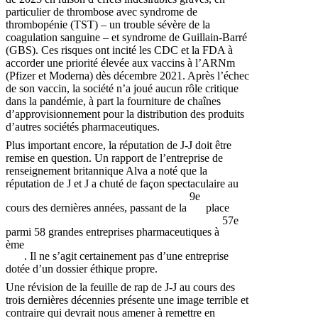
particulier de thrombose avec syndrome de
thrombopénie (TST) – un trouble sévère de la
coagulation sanguine – et syndrome de Guillain-Barré
(GBS). Ces risques ont incité les CDC et la FDA à
accorder une priorité élevée aux vaccins à l’ARNm
(Pfizer et Moderna) dès décembre 2021. Après l’échec
de son vaccin, la société n’a joué aucun rôle critique
dans la pandémie, à part la fourniture de chaînes
d’approvisionnement pour la distribution des produits
d’autres sociétés pharmaceutiques.
Plus important encore, la réputation de J-J doit être
remise en question. Un rapport de l’entreprise de
renseignement britannique Alva a noté que la
réputation de J et J a chuté de façon spectaculaire au
9e
cours des dernières années, passant de la
place
57e
parmi 58 grandes entreprises pharmaceutiques à
ème
. Il ne s’agit certainement pas d’une entreprise
dotée d’un dossier éthique propre.
Une révision de la feuille de rap de J-J au cours des
trois dernières décennies présente une image terrible et
contraire qui devrait nous amener à remettre en