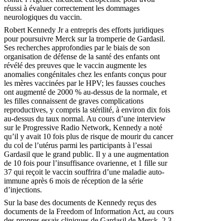
réussi à évaluer correctement les dommages
neurologiques du vaccin.
Robert Kennedy Jr a entrepris des efforts juridiques
pour poursuivre Merck sur la tromperie de Gardasil.
Ses recherches approfondies par le biais de son
organisation de défense de la santé des enfants ont
révélé des preuves que le vaccin augmente les
anomalies congénitales chez les enfants conçus pour
les mères vaccinées par le HPV; les fausses couches
ont augmenté de 2000 % au-dessus de la normale, et
les filles connaissent de graves complications
reproductives, y compris la stérilité, à environ dix fois
au-dessus du taux normal. Au cours d’une interview
sur le Progressive Radio Network, Kennedy a noté
qu’il y avait 10 fois plus de risque de mourir du cancer
du col de l’utérus parmi les participants à l’essai
Gardasil que le grand public. Il y a une augmentation
de 10 fois pour l’insuffisance ovarienne, et 1 fille sur
37 qui reçoit le vaccin souffrira d’une maladie auto-
immune après 6 mois de réception de la série
d’injections.
Sur la base des documents de Kennedy reçus des
documents de la Freedom of Information Act, au cours
des propres essais cliniques de Gardasil de Merck, 2,3