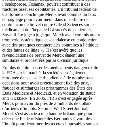
l’ostéoporose, Fosamax, pourrait contribuer à des
fractures osseuses débilitantes. Un tribunal fédéral de
Californie a conclu que Merck avait commis un faux
témoignage pour avoir menti dans une affaire de
contrefaçon de brevet contre Gilead Sciences sur le
médicament de l’hépatite C à succès de ce dernier,
Sovaldi. Le juge a jugé que Merck avait commis une «
tromperie systématique et scandaleuse en conjonction
avec des pratiques commerciales contraires à l’éthique
et des fautes de litige ». Il s’est avéré que les
revendications de brevet de Merck étaient une
simulacre et orchestrées par sa division juridique.
En plus de faire passer les médicaments dangereux de
la FDA sur le marché, la société s’est également
retrouvée dans la salle d’audience à de nombreuses
occasions pour avoir prétendument fixé des prix,
frauder et surcharger les programmes des États des
États Medicare et Medicaid, et en violation du statut
anti-Kickback. En 2006, l’IRS s’est engagée après
Merck pour avoir dû près de 2 milliards de dollars
d’arriérés d’impôts. Selon le Wall Street Journal,
Merck s’est associé à une banque britannique pour
créer une filiale offshore des Bermudes favorables à
l’impôt pour détourner des recettes imposables sur ses