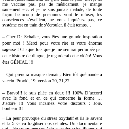
me vaccine pas, pas de médicament, je mange
sainement etc. et je ne suis jamais malade, de toute
façon beaucoup de personnes vont le refuser, les
consciences s’éveillent, ne vous inquiétez pas, ce
système est en train de s’écrouler, il était temps…
– Cher Dr. Schaller, vous êtes une grande inspiration
pour moi ! Merci pour votre rire et votre énorme
sagesse ! Chaque fois que je me sentirai perturbée par
cette histoire de dingue, je regarderai cette vidéo! Vous
êtes GÉNIAL !!!
– Qui prendra masque demain, Bien tôt quémandera
vaccin. Provid, 19, version 20, 21,22.
– Bravo!!! je suis pliée en deux !!! 100% D’accord
avec le fond et en ce qui concerne la forme …
J’adore !!! Vous incarnez votre discours : Joie,
bonheur !!!
– La peur provoque du stress oxydatif et ils le savent
et la 5 G va fragiliser nos cellules. Un documentaire
qui a été supprimée sur Arte avec des scientifiques qui