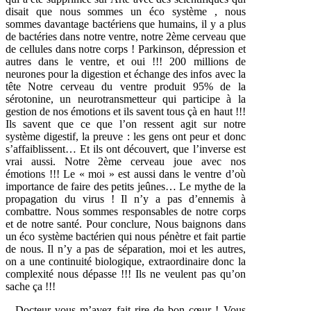
disait que nous sommes un éco système , nous
sommes davantage bactériens que humains, il y a plus
de bactéries dans notre ventre, notre 2ème cerveau que
de cellules dans notre corps ! Parkinson, dépression et
autres dans le ventre, et oui !!! 200 millions de
neurones pour la digestion et échange des infos avec la
tête Notre cerveau du ventre produit 95% de la
sérotonine, un neurotransmetteur qui participe à la
gestion de nos émotions et ils savent tous çà en haut !!!
Ils savent que ce que l’on ressent agit sur notre
système digestif, la preuve : les gens ont peur et donc
s’affaiblissent… Et ils ont découvert, que l’inverse est
vrai aussi. Notre 2ème cerveau joue avec nos
émotions !!! Le « moi » est aussi dans le ventre d’où
importance de faire des petits jeûnes… Le mythe de la
propagation du virus ! Il n’y a pas d’ennemis à
combattre. Nous sommes responsables de notre corps
et de notre santé. Pour conclure, Nous baignons dans
un éco système bactérien qui nous pénètre et fait partie
de nous. Il n’y a pas de séparation, moi et les autres,
on a une continuité biologique, extraordinaire donc la
complexité nous dépasse !!! Ils ne veulent pas qu’on
sache ça !!!
– Docteur vous m’avez fait rire de bon cœur ! Vous