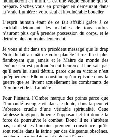
multiplieront à l’infini. C’est une vague énorme qui se
prépare. Sachez-vous en protéger en demeurant dans
la Vraie Lumière : votre seul et invulnérable bouclier.
L’esprit humain étant de ce fait affaibli grâce à ce
cocktail détonnant, les maladies de tous ordres
n’auront plus qu’à prendre possession du corps, et le
détruire plus ou moins lentement.
Je vous ai dit dans un précédent message que le drap
Noir flottait au mât de votre planète Terre. Il est plus
flamboyant que jamais et le Maître du monde des
ténèbres en est profondément heureux. Il ne sait pas
qu’il sera lui aussi détruit, parce que sa victoire n’est
qu’éphémère. Elle ne constitue qu’un épisode dans la
guerre que se livrent actuellement les combattants de
l’Ombre et de la Lumière.
Pour l’instant, l’Ombre marque des points parce que
l’humanité aveugle vit dans le doute, dans la peur et
l’absence cruelle d’une véritable spiritualité. Cette
faiblesse tragique alimente l’opposant et lui donne la
force de poursuivre le combat. Donc, il ne s’arrêtera
pas, sauf si les humains prennent conscience qu’ils
sont roulés dans la farine par des dirigeants obscènes,
menteurs, manipulateurs et voleurs d’âmes.