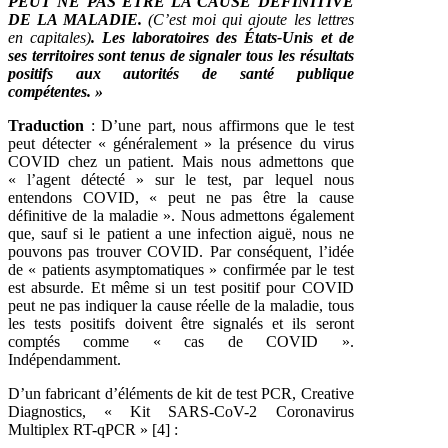
PEUT NE PAS ÊTRE LA CAUSE DÉFINITIVE
DE LA MALADIE.
(C’est moi qui ajoute les lettres
en capitales)
. Les laboratoires des États-Unis et de
ses territoires sont tenus de signaler tous les résultats
positifs aux autorités de santé publique
compétentes. »
Traduction
: D’une part, nous affirmons que le test
peut détecter « généralement » la présence du virus
COVID chez un patient. Mais nous admettons que
« l’agent détecté » sur le test, par lequel nous
entendons COVID, « peut ne pas être la cause
définitive de la maladie ». Nous admettons également
que, sauf si le patient a une infection aiguë, nous ne
pouvons pas trouver COVID. Par conséquent, l’idée
de « patients asymptomatiques » confirmée par le test
est absurde. Et même si un test positif pour COVID
peut ne pas indiquer la cause réelle de la maladie, tous
les tests positifs doivent être signalés et ils seront
comptés comme « cas de COVID ».
Indépendamment.
D’un fabricant d’éléments de kit de test PCR, Creative
Diagnostics, « Kit SARS-CoV-2 Coronavirus
Multiplex RT-qPCR » [4] :