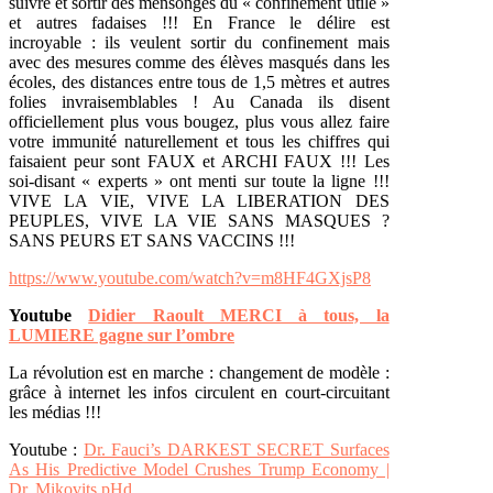
suivre et sortir des mensonges du « confinement utile »
et autres fadaises !!! En France le délire est
incroyable : ils veulent sortir du confinement mais
avec des mesures comme des élèves masqués dans les
écoles, des distances entre tous de 1,5 mètres et autres
folies invraisemblables ! Au Canada ils disent
officiellement plus vous bougez, plus vous allez faire
votre immunité naturellement et tous les chiffres qui
faisaient peur sont FAUX et ARCHI FAUX !!! Les
soi-disant « experts » ont menti sur toute la ligne !!!
VIVE LA VIE, VIVE LA LIBERATION DES
PEUPLES, VIVE LA VIE SANS MASQUES ?
SANS PEURS ET SANS VACCINS !!!
https://www.youtube.com/watch?v=m8HF4GXjsP8
Youtube
Didier Raoult MERCI à tous, la
LUMIERE gagne sur l’ombre
La révolution est en marche : changement de modèle :
grâce à internet les infos circulent en court-circuitant
les médias !!!
Youtube :
Dr. Fauci’s DARKEST SECRET Surfaces
As His Predictive Model Crushes Trump Economy |
Dr. Mikovits pHd