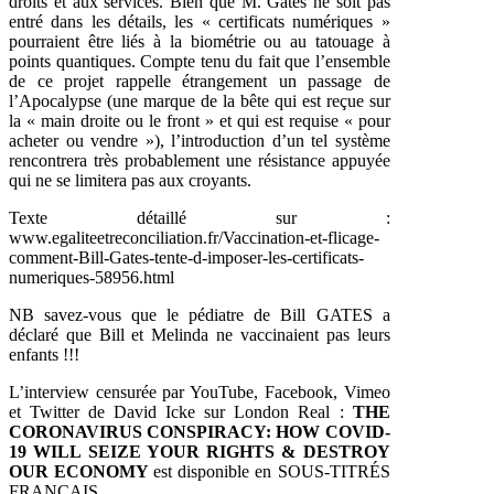
droits et aux services. Bien que M. Gates ne soit pas
entré dans les détails, les « certificats numériques »
pourraient être liés à la biométrie ou au tatouage à
points quantiques. Compte tenu du fait que l’ensemble
de ce projet rappelle étrangement un passage de
l’Apocalypse (une marque de la bête qui est reçue sur
la « main droite ou le front » et qui est requise « pour
acheter ou vendre »), l’introduction d’un tel système
rencontrera très probablement une résistance appuyée
qui ne se limitera pas aux croyants.
Texte détaillé sur :
www.egaliteetreconciliation.fr/Vaccination-et-flicage-
comment-Bill-Gates-tente-d-imposer-les-certificats-
numeriques-58956.html
NB savez-vous que le pédiatre de Bill GATES a
déclaré que Bill et Melinda ne vaccinaient pas leurs
enfants !!!
L’interview censurée par YouTube, Facebook, Vimeo
et Twitter de David Icke sur London Real :
THE
CORONAVIRUS CONSPIRACY: HOW COVID-
19 WILL SEIZE YOUR RIGHTS & DESTROY
OUR ECONOMY
est disponible en SOUS-TITRÉS
FRANÇAIS.