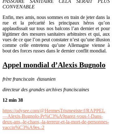
PASSOIRE SANITAIRE CELA SERAIT PLUS
CONVENABLE
Enfin, mes amis, nous sommes en train de jeter dans la
rue et la précarité les principaux héros qu’on
applaudissait sur tous nos balcons l’an dernier et pour
légitimer des mesures sanitaires arbitraires et qui, aux
vues de ce que l’on peut constater n’est qu’une illusion
comme celle entretenu qu’une Allemagne vienne à
bout des forces russes dans le dernier conflit mondial.
Appel mondial d’Alexis Bugnolo
frère franciscain étasunien
directeur des grandes archives franciscaines
12 min 38
https://odysee.com/@HermesTrismegiste:f/RAPPEL
—Alexis-Bugnolo-Pr%C3%A9parez-vous-!-Dans-
deux-ans,-le-chaos,-la-terreur-et-la-mort-de-personnes-
vaccin%C3%A9es.:2