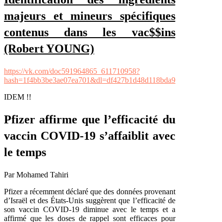
majeurs et mineurs spécifiques
contenus dans les vac$$ins
(Robert YOUNG)
https://vk.com/doc591964865_611710958?
hash=1f4bb3be3ae07ea701&dl=df427b1d48d118bda9
IDEM !!
Pfizer affirme que l’efficacité du
vaccin COVID-19 s’affaiblit avec
le temps
Par Mohamed Tahiri
Pfizer a récemment déclaré que des données provenant
d’Israël et des États-Unis suggèrent que l’efficacité de
son vaccin COVID-19 diminue avec le temps et a
affirmé que les doses de rappel sont efficaces pour