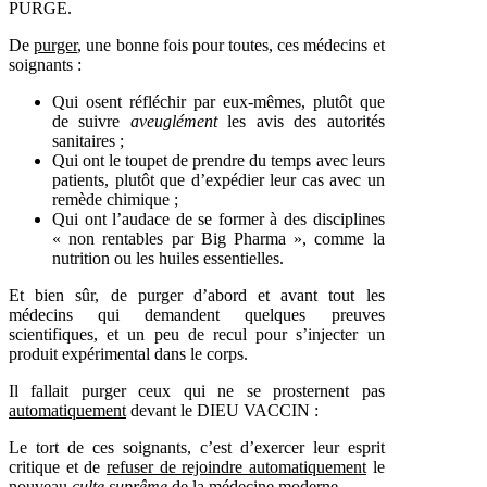
PURGE.
De
purger
, une bonne fois pour toutes, ces médecins et
soignants :
Qui osent réfléchir par eux-mêmes, plutôt que
de suivre
aveuglément
les avis des autorités
sanitaires ;
Qui ont le toupet de prendre du temps avec leurs
patients, plutôt que d’expédier leur cas avec un
remède chimique ;
Qui ont l’audace de se former à des disciplines
« non rentables par Big Pharma », comme la
nutrition ou les huiles essentielles.
Et bien sûr, de purger d’abord et avant tout les
médecins qui demandent quelques preuves
scientifiques, et un peu de recul pour s’injecter un
produit expérimental dans le corps.
Il fallait purger ceux qui ne se prosternent pas
automatiquement
devant le DIEU VACCIN :
Le tort de ces soignants, c’est d’exercer leur esprit
critique et de
refuser de rejoindre automatiquement
le
nouveau
culte suprême
de la médecine moderne.