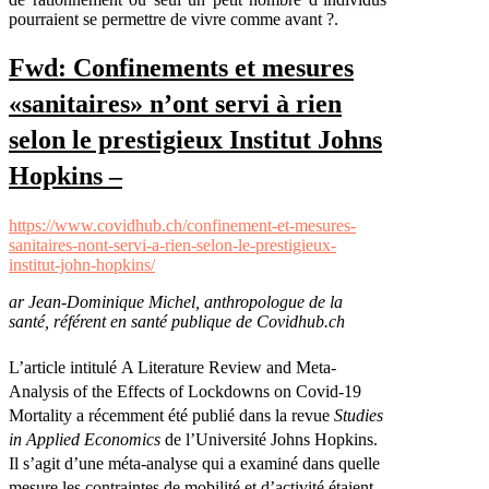
pourraient se permettre de vivre comme avant ?.
Fwd: Confinements et mesures
«sanitaires» n’ont servi à rien
selon le prestigieux Institut Johns
Hopkins –
https://www.covidhub.ch/confinement-et-mesures-
sanitaires-nont-servi-a-rien-selon-le-prestigieux-
institut-john-hopkins/
ar Jean-Dominique Michel, anthropologue de la
santé, référent en santé publique de Covidhub.ch
L’article intitulé A Literature Review and Meta-
Analysis of the Effects of Lockdowns on Covid-19
Mortality a récemment été publié dans la revue
Studies
in Applied Economics
de l’Université Johns Hopkins.
Il s’agit d’une méta-analyse qui a examiné dans quelle
mesure les contraintes de mobilité et d’activité étaient