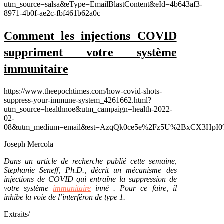
utm_source=salsa&eType=EmailBlastContent&eId=4b643af3-
8971-4b0f-ae2c-fbf461b62a0c
Comment les injections COVID
suppriment votre système
immunitaire
https://www.theepochtimes.com/how-covid-shots-
suppress-your-immune-system_4261662.html?
utm_source=healthnoe&utm_campaign=health-2022-
02-
08&utm_medium=email&est=AzqQk0ce5e%2Fz5U%2BxCX3HpI0
Joseph Mercola
Dans un article de recherche publié cette semaine,
Stephanie Seneff, Ph.D., décrit un mécanisme des
injections de COVID qui entraîne la suppression de
votre système
immunitaire
inné . Pour ce faire, il
inhibe la voie de l’interféron de type 1.
Extraits/