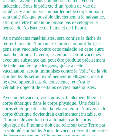
« Dans l’avenir, nous éliminerons l’âme avec la
médecine. Sous le prétexte d’un ‘point de vue de
santé’, il y aura un vaccin par lequel le corps humain
sera traité dès que possible directement à la naissance,
afin que l’être humain ne puisse pas développer la
pensée de l’existence de l’âme et de l’Esprit.
Aux médecins matérialistes, sera confiée la tâche de
retirer l’âme de l’humanité. Comme aujourd’hui, les
gens sont vaccinés contre cette maladie ou cette autre
maladie, donc à l’avenir, les enfants seront vaccinés
avec une substance qui peut être produite précisément
de telle manière que les gens, grâce à cette
vaccination, seront immunisés contre la ‘folie’ de la vie
spirituelle. Ils seront extrêmement intelligents, mais il
ne développerait pas de conscience, et c’est le
véritable objectif de certains cercles matérialistes.
Avec un tel vaccin, vous pouvez facilement libérer le
corps éthérique dans le corps physique. Une fois le
corps éthérique détaché, la relation entre l’univers et le
corps éthérique deviendrait extrêmement instable, et
l’homme deviendrait un automate, car le corps
physique de l’homme doit être relié sur cette Terre par
la volonté spirituelle. Ainsi, le vaccin devient une sorte
de force arymanique; l’homme ne pourra plus se