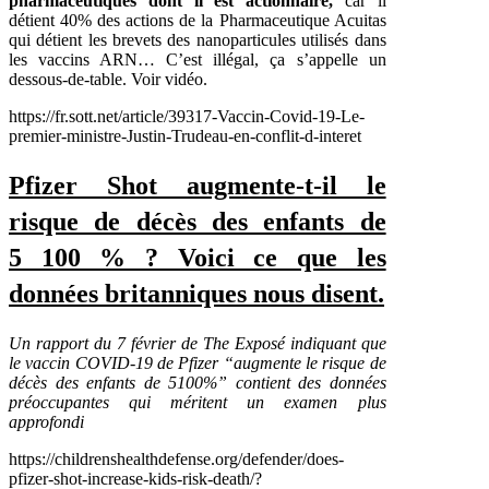
pharmaceutiques dont il est actionnaire,
car il
détient 40% des actions de la Pharmaceutique Acuitas
qui détient les brevets des nanoparticules utilisés dans
les vaccins ARN… C’est illégal, ça s’appelle un
dessous-de-table. Voir vidéo.
https://fr.sott.net/article/39317-Vaccin-Covid-19-Le-
premier-ministre-Justin-Trudeau-en-conflit-d-interet
Pfizer Shot augmente-t-il le
risque de décès des enfants de
5 100 % ? Voici ce que les
données britanniques nous disent.
Un rapport du 7 février de The Exposé indiquant que
le vaccin COVID-19 de Pfizer “augmente le risque de
décès des enfants de 5100%” contient des données
préoccupantes qui méritent un examen plus
approfondi
https://childrenshealthdefense.org/defender/does-
pfizer-shot-increase-kids-risk-death/?