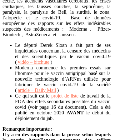
cécité, les accidents vasculaires cérébraux, les crises
cardiaques, les fausses couches, la septicémie, la
paralysie, la paralysie de Bell, la surdité, le zona,
l’alopécie et le covid-19. Base de données
européenne des rapports sur les effets indésirables
suspectés des médicaments : Moderna , Pfizer-
Biontech , AstraZeneca et Janssen .
Le député Derek Sloan a fait part de ses
inquiétudes concernant la censure des médecins
et des scientifiques par le vaccin covid-19
(
vidéo – bitchute
)
Moderna commence les premiers essais sur
l’homme pour le vaccin antigrippal basé sur la
nouvelle technologie d’ARNm utilisée pour
fabriquer le vaccin covid-19 de la société
(
article – Daily Mail
)
Ce qui suit est le
projet de liste
de travail de la
FDA des effets secondaires possibles du vaccin
covid (voir page 16 du document). Cela a été
publié en octobre 2020
AVANT
le début du
déploiement du jab.
Remarque importante :
Il y a eu des rapports dans la presse selon lesquels