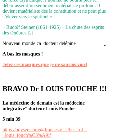
débarrasser d’un sentiment matérialiste profond. Il
devient matérialiste dès la constitution et ne peut plus
s’élever vers le spirituel.»
– Rudolf Steiner (1861-1925) – La chute des esprits
des ténèbres [2]
Nouveau-monde.ca docteur delépine
A bas les masques !
Jetez ces masques que je ne saurais voir!
BRAVO Dr LOUIS FOUCHE !!!
La médecine de demain est la médecine
intégrative” docteur Louis Fouché
5 min 39
https://odysee.com/@francesoir:2/best_of_-
_louis_fouch%C3%A9:f