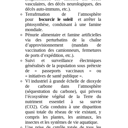
vasculaires, des décès neurologiques, des
décès auto-immuns, etc.).
Terrafrmation de l’atmosphère
pour
bscurcir le soleil
et arrêter la
phtosynthèse, conduisant à une famine
mondiale.
Pénurie alimentaire et famine artificielles
via des perturbatins de la chaîne
d’approvisionnement (mandats de
vaccination des camionneurs, fermetures
de ports d’expédition, etc.).
Suivi et surveillance électrniques
généralisés de la population sous prétexte
de « passeports vaccinaux » ou
« initiatives de santé publique ».
Vl industriel à grande échelle de dioxyde
de carbone dans l’atmosphère
(séquestration du carbone), qui privera
l’écosystème végétal de la Terre du
nutriment essentiel à sa survie
(CO2). Cela conduira à une disparition
quasi totale du réseau de vie existant, y
compris les plantes, les animaux, les
insectes et les systèmes de vie aquatique.
Une prise de cntrôle totale de tous les