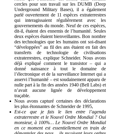
cercles pour son travail sur les DUMB (Deep
Underground Military Bases), il a également
parlé ouvertement de 11 espèces extraterrestres
qui interagissaient régulièrement avec les
gouvernements du monde. Neuf de ces espèces,
dit-il, étaient des ennemis de l’humanité. Seules
deux espèces étaient bienveillantes. Bon nombre
des technologies que les humains ont soi-disant
“développées” au fil des ans étaient en fait des
transferts de technologie de civilisations
extraterrestres, explique Schneider. Nous avons
déjà expliqué comment le transistor – qui a
donné naissance à tout le domaine de
l’électronique et de la surveillance Internet qui a
asservi l’humanité – est soudainement apparu de
nulle part à la fin des années 1940 (Bell Labs) et
n’avait aucune lignée de développement
traçable.
Nous avons capturé certaines des déclarations
les plus étonnantes de Schneider de 1995,
Est-ce que je fais le lien entre l’agenda
extraterrestre et le Nouvel Ordre Mondial ? Oui
monsieur, à 100%… Le Nouvel Ordre Mondial
en ce moment est essentiellement en train de
démanteler des pays… ils reçoivent leurs ordres