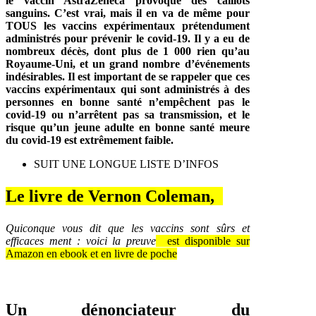
le vaccin AstraZeneca provoque des caillots
sanguins. C’est vrai, mais il en va de même pour
TOUS les vaccins expérimentaux prétendument
administrés pour prévenir le covid-19. Il y a eu de
nombreux décès, dont plus de 1 000 rien qu’au
Royaume-Uni, et un grand nombre d’événements
indésirables. Il est important de se rappeler que ces
vaccins expérimentaux qui sont administrés à des
personnes en bonne santé n’empêchent pas le
covid-19 ou n’arrêtent pas sa transmission, et le
risque qu’un jeune adulte en bonne santé meure
du covid-19 est extrêmement faible.
SUIT UNE LONGUE LISTE D’INFOS
Le livre de Vernon Coleman,
Quiconque vous dit que les vaccins sont sûrs et
efficaces ment : voici la preuve
est disponible sur
Amazon en ebook et en livre de poche
Un dénonciateur du