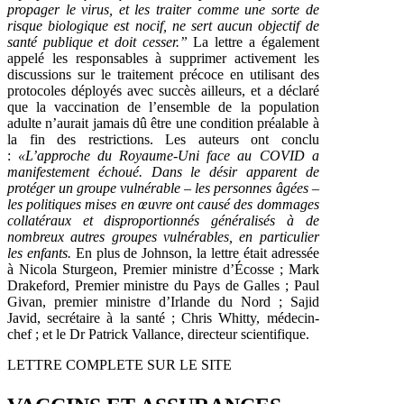
propager le virus, et les traiter comme une sorte de
risque biologique est nocif, ne sert aucun objectif de
santé publique et doit cesser.”
La lettre a également
appelé les responsables à supprimer activement les
discussions sur le traitement précoce en utilisant des
protocoles déployés avec succès ailleurs, et a déclaré
que la vaccination de l’ensemble de la population
adulte n’aurait jamais dû être une condition préalable à
la fin des restrictions. Les auteurs ont conclu
:
«L’approche du Royaume-Uni face au COVID a
manifestement échoué. Dans le désir apparent de
protéger un groupe vulnérable – les personnes âgées –
les politiques mises en œuvre ont causé des dommages
collatéraux et disproportionnés généralisés à de
nombreux autres groupes vulnérables, en particulier
les enfants.
En plus de Johnson, la lettre était adressée
à Nicola Sturgeon, Premier ministre d’Écosse ; Mark
Drakeford, Premier ministre du Pays de Galles ; Paul
Givan, premier ministre d’Irlande du Nord ; Sajid
Javid, secrétaire à la santé ; Chris Whitty, médecin-
chef ; et le Dr Patrick Vallance, directeur scientifique.
LETTRE COMPLETE SUR LE SITE